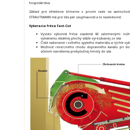
hospodárstva.
Základ pre efektívne kŕmenie v prvom rade na samochodn
STRAUTMANN má pre Vás pár zaujímavostí a to nasledovné:
Vyberacia fréza Fast-Cut
Vysoko výkonná fréza osadená 60 zalomenými nožmi
vytváraniu ideálnej plochy siláže vyrezávanej zo sila
Čisté naberanie i voľného sypkého materiálu a rýchle vyb
Možnosť reverzného chodu dopravného kanálu pri dos
účelom navrátenia prebytočnej hmoty do sila