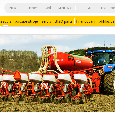
Newia
|
Tišnov
|
Sedlec u Mikulova
|
Rohovce
|
Hurbano
časopis
použité stroje
servis
BISO parts
financování
přihlásit 