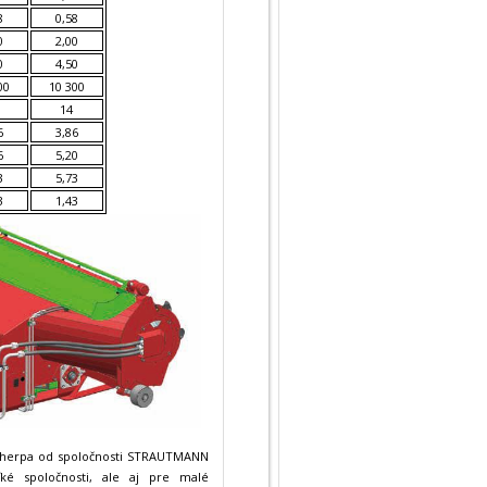
8
0,58
0
2,00
0
4,50
00
10 300
14
6
3,86
6
5,20
3
5,73
3
1,43
Sherpa od spoločnosti STRAUTMANN
é spoločnosti, ale aj pre malé