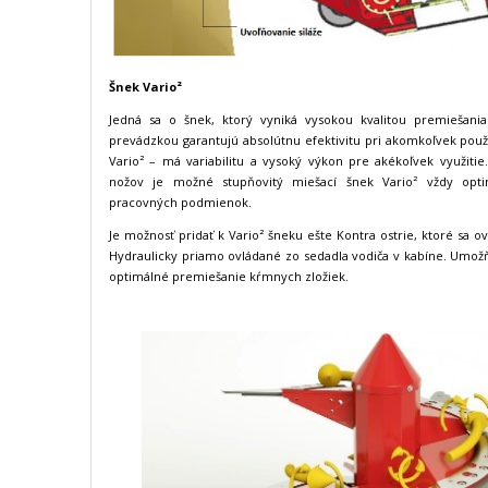
Šnek Vario²
Jedná sa o šnek, ktorý vyniká vysokou kvalitou premiešani
prevádzkou garantujú absolútnu efektivitu pri akomkoľvek použi
Vario² – má variabilitu a vysoký výkon pre akékoľvek využit
nožov je možné stupňovitý miešací šnek Vario² vždy optim
pracovných podmienok.
Je možnosť pridať k Vario² šneku ešte Kontra ostrie, ktoré sa o
Hydraulicky priamo ovládané zo sedadla vodiča v kabíne. Umožň
optimálné premiešanie kŕmnych zložiek.