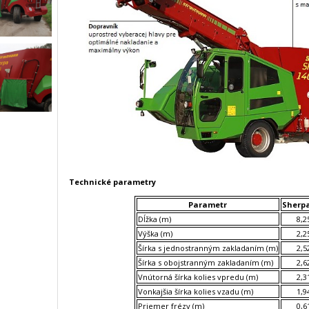
Technické parametry
Parametr
Sherpa
Dĺžka (m)
8,2
Výška (m)
2,2
Šírka s jednostranným zakladaním (m)
2,5
Šírka s obojstranným zakladaním (m)
2,6
Vnútorná šírka kolies vpredu (m)
2,3
Vonkajšia šírka kolies vzadu (m)
1,9
Priemer frézy (m)
0,6