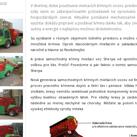
.2020
V dnešnej dobe používanie miešacích kŕmnych vozov, predov
úzky súvis so zabezpečovaním požiadaviek na vyrovnanú 
hospodárskych zvierat. Aktuálne ponúkané mechanizačné 
využitia dokážu pripraviť a podávať kŕmnu dávku tak, aby zv
sušiny a energie s najlepšou možnou stráviteľnosťou.
Sú vyrábané s rôznym objemom ložného priestoru a možno v 
množstvá krmiva. Oproti stacionárnym miešacím a zakladac
náročné a hlavne sú flexibilnejšie.
A práve samochodný kŕmny miešací voz Sherpa od spoločn
voľbou pre Vás. Prečo? Povedzme si pár faktov o tomto s
Sherpa.
Nová generácia samochodných kŕmnych miešacích vozov od fir
proces pracného kŕmenia dojníc a šetrí čas i peniaze. Vď
zložkám, kravy nemôžu selektovať jednotlivé komponenty krmiva
vyššou kvalitou obsadených látok. Pre všetky kravy je zaiste
následne sú menej náchylné na choroby. Môžete sa potom te
vysokej efektivity výroby mlieka.