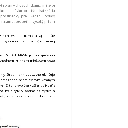
šetkým v chovoch dojníc, má svoj
kŕmnu dávku pre túto kategóriu
prostriedky pre uvedenú oblasť
ieratám zabezpečila vysoký príjem
nich kvalitne namiešať aj menšie
ím systémom sú investične menej
osti STRAUTMANN je tou správnou
amochodnom kŕmnom miešacom voze
my Strautmann podstatne uľahčuje
aka homogénne premiešaným kŕmnym
. Z toho vyplýva vyššia dojivosť s
ná fyziologicky optimálna výživa a
šiť zo zdravého chovu dojníc a z