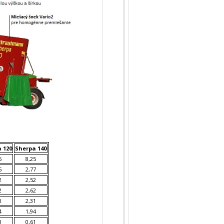
 120
Sherpa 140
5
8,25
5
2,77
2
2,52
2
2,62
1
2,31
4
1,94
1
0,61