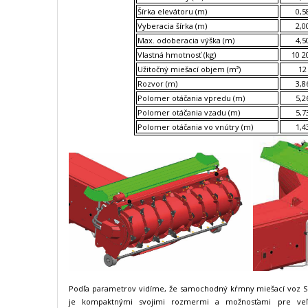
Šírka elevátoru (m)
0,5
Vyberacia šírka (m)
2,0
Max. odoberacia výška (m)
4,5
Vlastná hmotnosť (kg)
10 2
Užitočný miešací objem (m³)
12
Rozvor (m)
3,8
Polomer otáčania vpredu (m)
5,2
Polomer otáčania vzadu (m)
5,7
Polomer otáčania vo vnútry (m)
1,4
Podľa parametrov vidíme, že samochodný kŕmny miešací voz 
je kompaktnými svojimi rozmermi a možnosťami pre veľk