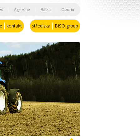
vo
|
Agrizone
|
Bátka
|
Oborín
se
kontakt
střediska
BISO group