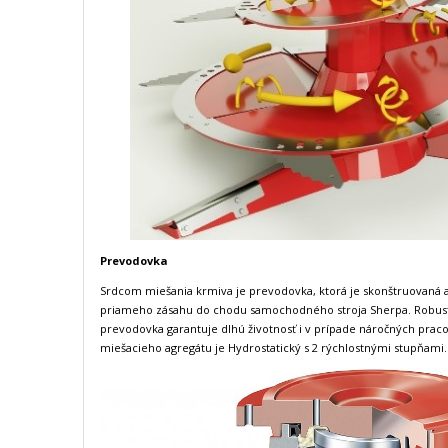
Prevodovka
Srdcom miešania krmiva je prevodovka, ktorá je skonštruovaná 
priameho zásahu do chodu samochodného stroja Sherpa. Robust
prevodovka garantuje dlhú životnosť i v prípade náročných pr
miešacieho agregátu je Hydrostatický s 2 rýchlostnými stupňami.