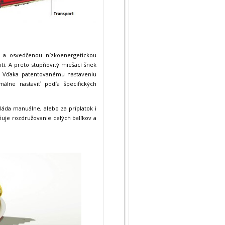
a a osvedčenou nízkoenergetickou
tí. A preto stupňovitý miešací šnek
ie. Vďaka patentovanému nastaveniu
álne nastaviť podľa špecifických
vláda manuálne, alebo za príplatok i
uje rozdružovanie celých balíkov a