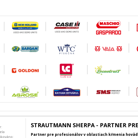
STRAUTMANN SHERPA - PARTNER PR
r:
ela
Partner pre profesionálov v oblastiach kŕmenia hovä
ikováno: