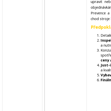
upravit ne
objednávkám 
Prevence a 
chod stroje 
Předpokl
Detail
Inspe
a nut
Konzul
spotře
ceny 
Just-
a kval
Vybav
Finál