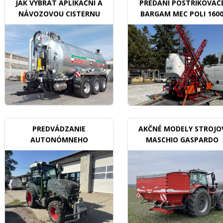
JAK VYBRAT APLIKAČNÍ A
PŘEDÁNÍ POSTŘIKOVAČ
NÁVOZOVOU CISTERNU
BARGAM MEC POLI 160
BDX
PREDVÁDZANIE
AKČNÉ MODELY STROJO
AUTONÓMNEHO
MASCHIO GASPARDO
TRAKTORU V SADOCH