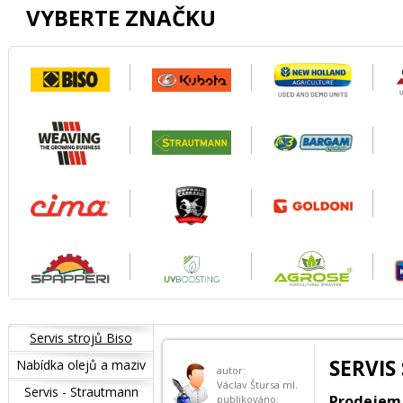
VYBERTE ZNAČKU
Servis strojů Biso
SERVIS
Nabídka olejů a maziv
autor:
Václav Štursa ml.
Servis - Strautmann
Prodejem 
publikováno: