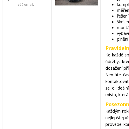
kompl
váš email.
měřen
řešen
školen
montá
vybave
plnění
Pravidel
Ke každé sp
údržby, kte
dosažení pří
Nemáte čas
kontaktovat
se o ideáln
místa, kter
Posezonn
Každým roke
nejlepší způ
provede kon