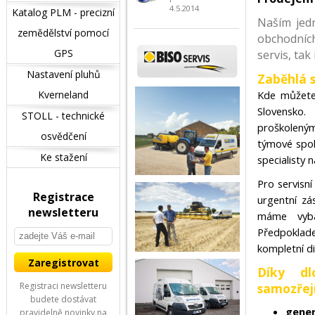
4.5.2014
Katalog PLM - precizní
Naším jed
zemědělství pomocí
obchodních
GPS
servis, tak
Nastavení pluhů
Zaběhlá s
Kverneland
Kde můžete 
Slovensko.
STOLL - technické
proškoleným
osvědčení
týmové spol
Ke stažení
specialisty n
Pro servisn
Registrace
urgentní zá
newsletteru
máme vybav
Předpoklade
kompletní di
Díky dl
Registraci newsletteru
samozřej
budete dostávat
gener
pravidelně novinky na