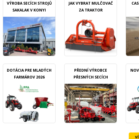
VÝROBA SECÍCH STROJŮ
JAK VYBRAT MULČOVAČ
CAS
SAKALAK V KONYI
ZA TRAKTOR
DOTÁCIA PRE MLADÝCH
PŘEDNÍ VÝROBCE
NOV
FARMÁROV 2026
PŘESNÝCH SECÍCH
STROJŮ OZDOKEN
v