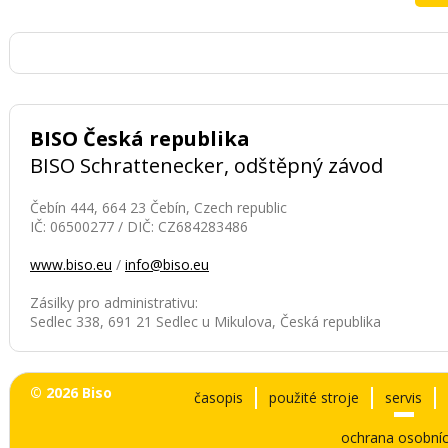
BISO Česká republika
BISO Schrattenecker, odštěpný závod
Čebín 444, 664 23 Čebín, Czech republic
IČ: 06500277 / DIČ: CZ684283486
www.biso.eu
/
info@biso.eu
Zásilky pro administrativu:
Sedlec 338, 691 21 Sedlec u Mikulova, Česká republika
© 2026 Biso
časopis
použité stroje
servis
ochrana osobníc