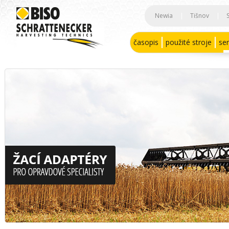
Newia
|
Tišnov
|
časopis
použité stroje
ser