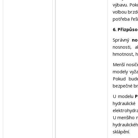
výbavu. Pok
volbou brzd
potřeba řeš
6. Přizpůs
Správný
no
nosnosti, 
hmotnost, hy
Menší nosič
modely vyžad
Pokud bude
bezpečné brz
U modelu
P
hydraulic
elektrohydra
U menšího 
hydraulick
sklápění.