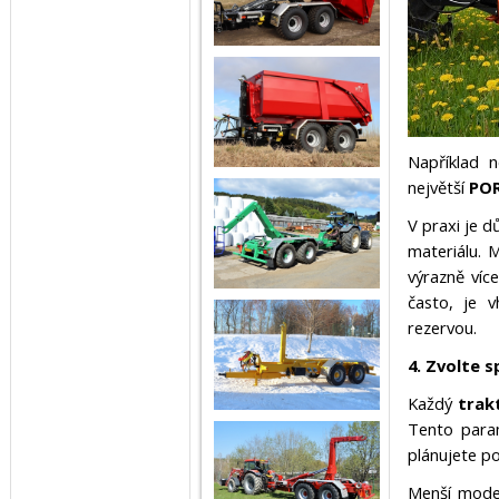
Například 
největší
POR
V praxi je 
materiálu. 
výrazně víc
často, je 
rezervou.
4. Zvolte 
Každý
trak
Tento param
plánujete po
Menší mod