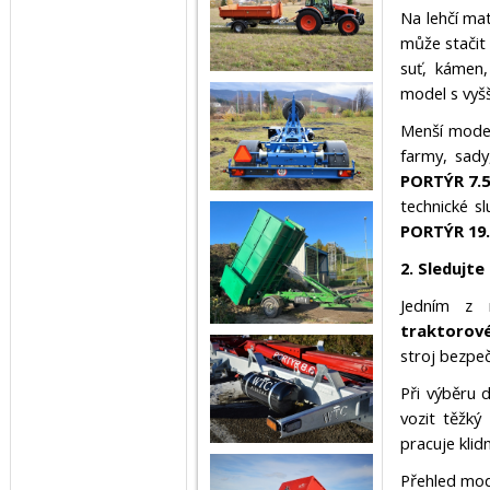
Na lehčí mat
může stačit 
suť, kámen,
model s vyš
Menší mod
farmy, sady
PORTÝR 7.5, 
technické sl
PORTÝR 19.1
2. Sledujt
Jedním z n
traktorov
stroj bezpe
Při výběru 
vozit těžký
pracuje klid
Přehled mo