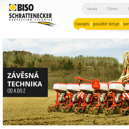
Newia
|
Tišnov
|
časopis
použité stroje
ser