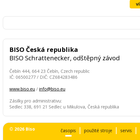
v
BISO Česká republika
BISO Schrattenecker, odštěpný závod
Čebín 444, 664 23 Čebín, Czech republic
IČ: 06500277 / DIČ: CZ684283486
www.biso.eu
/
info@biso.eu
Zásilky pro administrativu:
Sedlec 338, 691 21 Sedlec u Mikulova, Česká republika
© 2026 Biso
časopis
použité stroje
servis