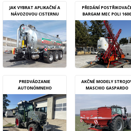
JAK VYBRAT APLIKAČNÍ A
PŘEDÁNÍ POSTŘIKOVAČ
NÁVOZOVOU CISTERNU
BARGAM MEC POLI 160
BDX
PREDVÁDZANIE
AKČNÉ MODELY STROJO
AUTONÓMNEHO
MASCHIO GASPARDO
TRAKTORU V SADOCH