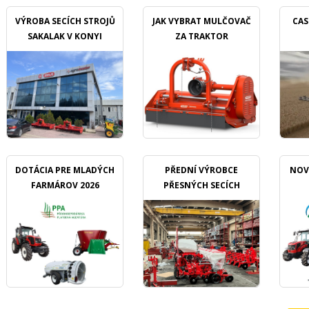
VÝROBA SECÍCH STROJŮ
JAK VYBRAT MULČOVAČ
CAS
SAKALAK V KONYI
ZA TRAKTOR
DOTÁCIA PRE MLADÝCH
PŘEDNÍ VÝROBCE
NOV
FARMÁROV 2026
PŘESNÝCH SECÍCH
STROJŮ OZDOKEN