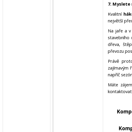
7. Myslete
Kvalitní
hák
největší pře
Na jaře a v
stavebního 
dřeva, ště
převozu pos
Právě pro
zajímavým ře
napříč sezó
Máte zájem
kontaktovat
Kompl
Komp