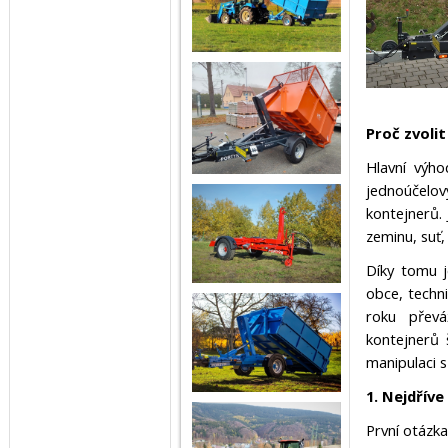
Proč zvoli
Hlavní výho
jednoúčelo
kontejnerů. 
zeminu, suť
Díky tomu 
obce, techni
roku převá
kontejnerů 
manipulaci s
1. Nejdříve
První otázka