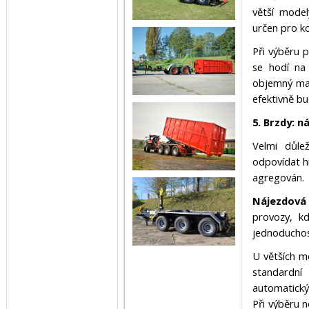
větší model
určen pro k
Při výběru 
se hodí na 
objemný mat
efektivně b
5. Brzdy: 
Velmi důl
odpovídat h
agregován.
Nájezdová
provozy, kd
jednoduchos
U větších m
standardn
automatický
Při výběru 