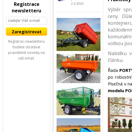
Registrace
2.6.2026
Výběr spr
newsletteru
ceny. Důl
kontejner
každodenní
komunální 
Registraci newsletteru
volbou js
budete dostávat
pravidelně novinky na
Nabídku 
váš email.
článku.
Řada
PORT
po robustní
Písečná v n
modelu PO