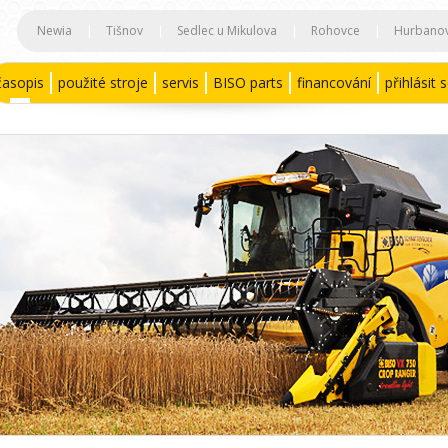
Newia
|
Tišnov
|
Sedlec u Mikulova
|
Rohovce
|
Hurbano
časopis
použité stroje
servis
BISO parts
financování
přihlásit 