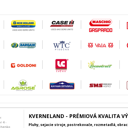
KVERNELAND - PRÉMIOVÁ KVALITA V
r:
r 4 -
Pluhy, sejacie stroje, postrekovače, rozmetadlá, obra
chenko