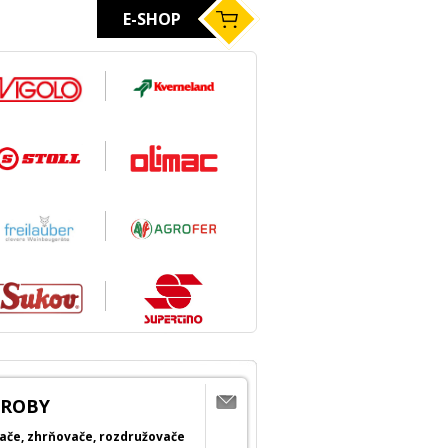
E-SHOP
ÝROBY
cače, zhrňovače, rozdružovače