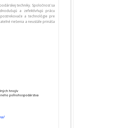
podárskej techniky. Spoločnosť sa
ednodušujú a zefektívňujú prácu
, postrekovače a technológie pre
teľné riešenia a neustále prináša
lných hnojív
ízneho poľnohospodárstva
:
eu/