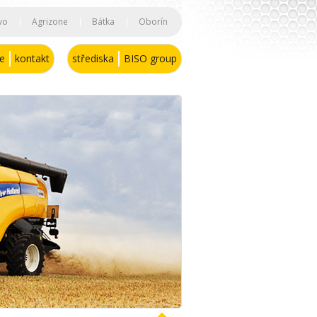
vo
|
Agrizone
|
Bátka
|
Oborín
se
kontakt
střediska
BISO group