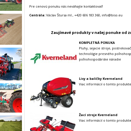
Pre cenovú ponuku nás neváhajte kontaktovať!
Centrála:
Václav Štursa ml., +420 606 183 360, info@biso.eu
Zaujímavé produkty
v našej ponuke od
z
KOMPLETNÁ PONUKA
Pluhy, sejacie stroje, postrekova
technológie presného poľnohospo
poľnohospodárske náradie
Lisy a baličky Kverneland
Viac informácií o tomto produkte
Žací stroje Kverneland
Viac informácií o tomto produkte