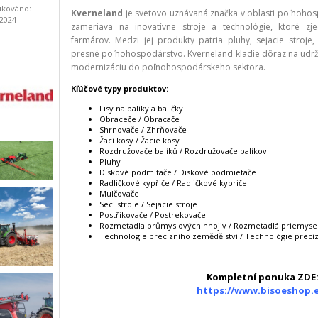
ikováno:
Kverneland
je svetovo uznávaná značka v oblasti poľnohos
.2024
zameriava na inovatívne stroje a technológie, ktoré zj
farmárov. Medzi jej produkty patria pluhy, sejacie stroje
presné poľnohospodárstvo. Kverneland kladie dôraz na udrža
modernizáciu do poľnohospodárskeho sektora.
Kľúčové typy produktov:
Lisy na balíky a baličky
Obraceče / Obracače
Shrnovače / Zhrňovače
Žací kosy / Žacie kosy
Rozdružovače balíků / Rozdružovače balíkov
Pluhy
Diskové podmítače / Diskové podmietače
Radličkové kypřiče / Radličkové kypriče
Mulčovače
Secí stroje / Sejacie stroje
Postřikovače / Postrekovače
Rozmetadla průmyslových hnojiv / Rozmetadlá priemyse
Technologie precizního zemědělství / Technológie prec
Kompletní ponuka ZDE
https://www.bisoeshop.