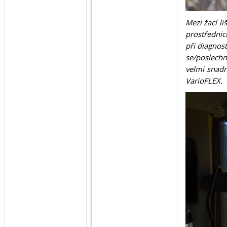
Mezi žací li
prostřednic
při diagnost
se/poslechn
velmi snadn
VarioFLEX.