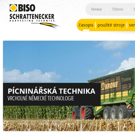
Newia
|
Tišnov
|
časopis
použité stroje
ser