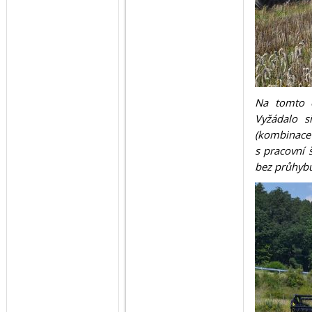
Na tomto o
Vyžádalo s
(kombinace 
s pracovní 
bez průhyb