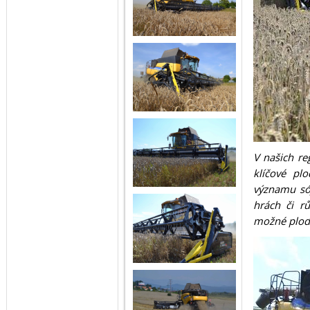
V našich re
klíčové pl
významu só
hrách či rů
možné plod