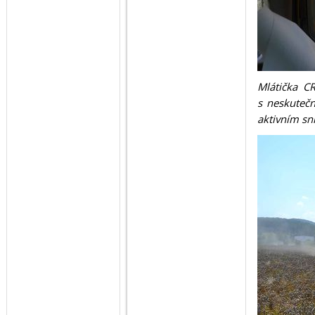
Mlátička C
s neskuteč
aktivním sn