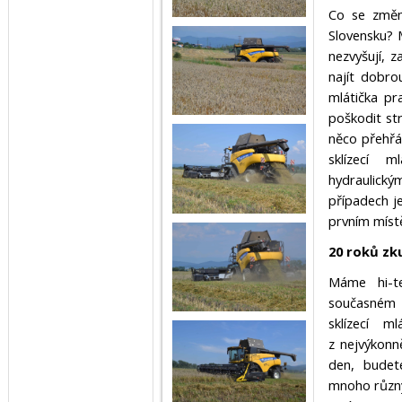
Co se změni
Slovensku? M
nezvyšují, 
najít dobro
mlátička pr
poškodit str
něco přehřát
sklízecí m
hydraulický
případech j
prvním míst
20 roků zk
Máme hi-te
současném t
sklízecí 
z nejvýkonn
den, budete
mnoho různý