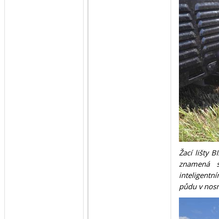
Žací lišty 
znamená 
inteligent
půdu v nosn