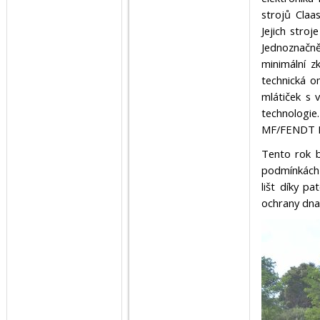
strojů Claa
Jejich stro
Jednoznačně
minimální zk
technická o
mlátiček s 
technologi
MF/FENDT Id
Tento rok b
podmínkách 
lišt díky p
ochrany dna 