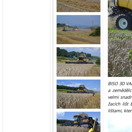
BISO 3D VAR
a zemědělce
velmi snadné
žacích liš
lištami, kt