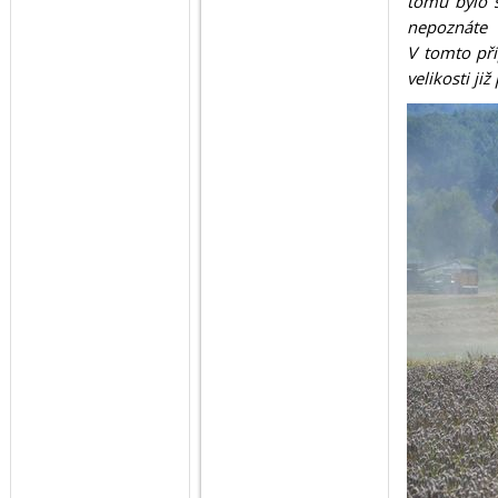
tomu bylo s
nepoznáte 
V tomto příp
velikosti ji