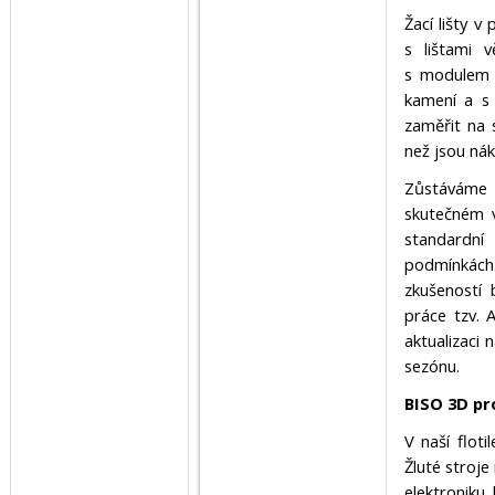
Žací lišty v
s lištami 
s modulem 
kamení a s 
zaměřit na 
než jsou nák
Zůstáváme 
skutečném v
standardní 
podmínkách.
zkušeností 
práce tzv. 
aktualizaci
sezónu.
BISO 3D pr
V naší flot
Žluté stroje
elektroniku