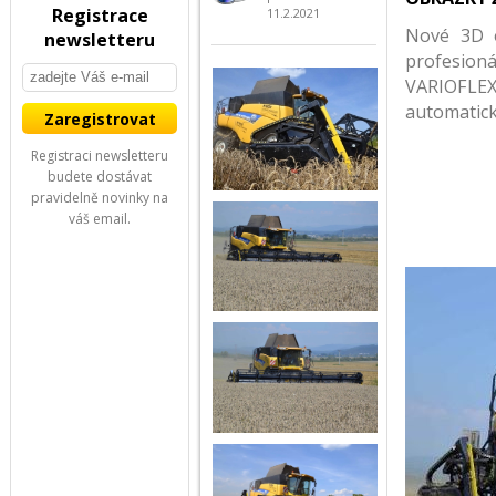
Registrace
11.2.2021
Nové 3D o
newsletteru
profesion
VARIOFLE
automatický
Registraci newsletteru
budete dostávat
pravidelně novinky na
váš email.