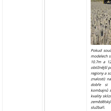
Pokud souč
modelech sk
10.7m a 12
obtížnější p
regiony a s
znalosti) 
dobře si z
kombajnů s 
kvality skli
zemědělským
službaři.