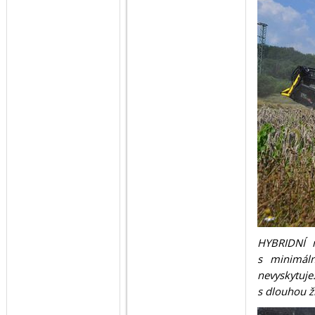
HYBRIDNÍ r
s minimáln
nevyskytuj
s dlouhou ž