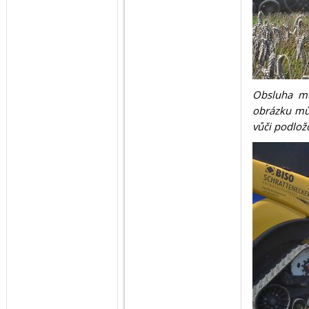
Obsluha můž
obrázku může
vůči podlož