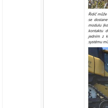
Řidič může 
se dostane
modulu (kos
kontaktu d
jedním z k
systému můž