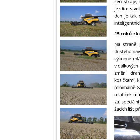
secí stroje
jezdíte s ve
den je tak d
inteligentní
15 roků zk
Na straně j
tlustého náv
výkonné mlá
v dálkových
změnil dram
kosičkami, 
minimálně 8
mlátiček má
za speciáln
žacích lišt 