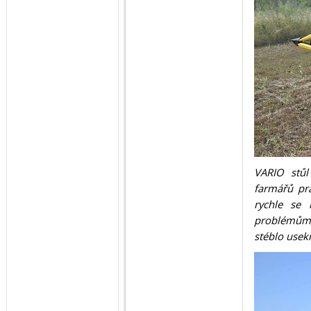
VARIO stůl
farmářů pra
rychle se 
problémům s
stéblo usek