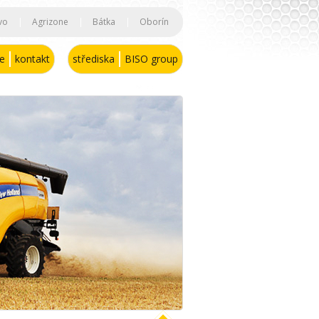
vo
|
Agrizone
|
Bátka
|
Oborín
se
kontakt
střediska
BISO group