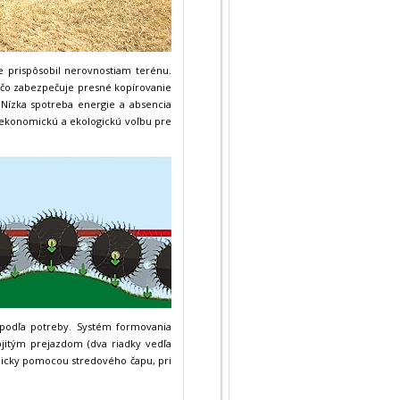
e prispôsobil nerovnostiam terénu.
 čo zabezpečuje presné kopírovanie
 Nízka spotreba energie a absencia
 ekonomickú a ekologickú voľbu pre
 podľa potreby. Systém formovania
jitým prejazdom (dva riadky vedľa
ulicky pomocou stredového čapu, pri