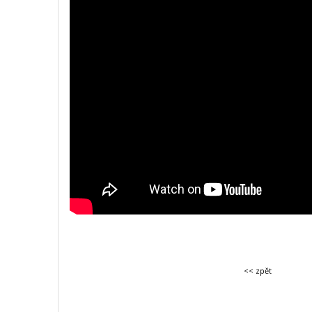
<< zpět