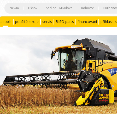
Newia
|
Tišnov
|
Sedlec u Mikulova
|
Rohovce
|
Hurbano
časopis
použité stroje
servis
BISO parts
financování
přihlásit 