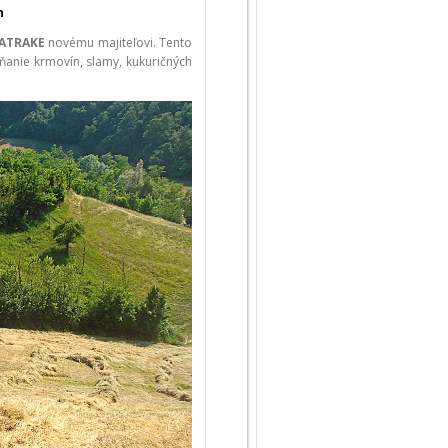
n
BATRAKE
novému majiteľovi. Tento
rňanie krmovín, slamy, kukuričných