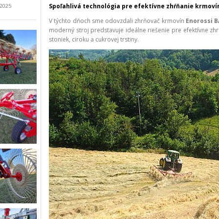
.2025
Spoľahlivá technológia pre efektívne zhŕňanie krmoví
V týchto dňoch sme odovzdali zhrňovač krmovín
Enorossi 
moderný stroj predstavuje ideálne riešenie pre efektívne zh
stoniek, ciroku a cukrovej trstiny.