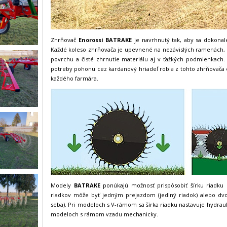
Zhrňovač
Enorossi BATRAKE
je navrhnutý tak, aby sa dokonal
Každé koleso zhrňovača je upevnené na nezávislých ramenách,
povrchu a čisté zhrnutie materiálu aj v ťažkých podmienkach.
potreby pohonu cez kardanový hriadeľ robia z tohto zhrňovača
každého farmára.
Modely
BATRAKE
ponúkajú možnosť prispôsobiť šírku riadku
riadkov môže byť jedným prejazdom (jediný riadok) alebo dvo
seba). Pri modeloch s V-rámom sa šírka riadku nastavuje hydra
modeloch s rámom vzadu mechanicky.