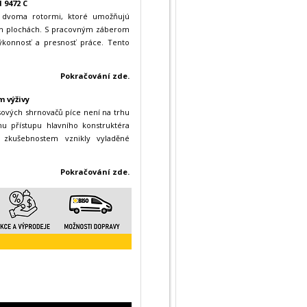
 9472 C
 dvoma rotormi, ktoré umožňujú
ích plochách. S pracovným záberom
ýkonnosť a presnosť práce. Tento
Pokračování zde.
m výživy
ových shrnovačů píce není na trhu
 přístupu hlavního konstruktéra
 zkušebnostem vznikly vyladěné
Pokračování zde.