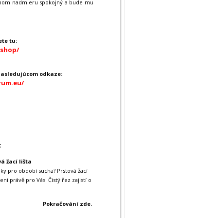
konom nadmieru spokojný a bude mu
te tu:
eshop/
nasledujúcom odkaze:
rum.eu/
:
á žací lišta
uky pro období sucha? Prstová žací
ní právě pro Vás! Čistý řez zajistí o
Pokračování zde.