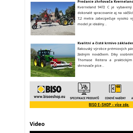
Predanie zhrňovača Kverneland
Kverneland 9472 C je vybavený
dokonalé spracovanie aj na väčš
7,2 metra zabezpečuje vysokú v
model je ideálny...
Kvalitní a čisté krmivo základe
Rakouský výrobce prémiových pás
žádným nováčkem. Díky osobnímu
Thomase Reitera a praktickým
shrnovače píce...
Video