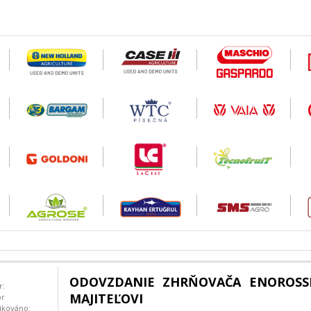
ODOVZDANIE ZHRŇOVAČA ENOROSS
r:
MAJITEĽOVI
or
ikováno: