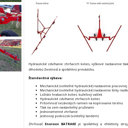
Hydraulické zdvíhanie zhrňacích kolies, výškové nastavenie tla
dlhodobú životnosť a spoľahlivú prevádzku.
Štandardná výbava:
Mechanické (voliteľné hydraulické) nastavenie pracovnej 
Mechanické (voliteľné hydraulické) nastavenie šírky riadk
Ložisko hrabacích kolies: kužeľový valček
Hydraulické zdvíhanie zhrňacích kolies
Prítomnosť nezávislých ramien na kopírovanie terénu
Tlak na zem nastaviteľný pružinami
Jednoramenné zhrňanie
Jednoosý podvozok (voliteľný tandem)
Zhrňovač
Enorossi BATRAKE
je spoľahlivý a efektívny stroj,