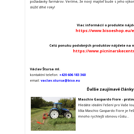
požiadavky farmárov. Veríme, že nový majiteľ bude s jeho vý
slúžiť dlhé roky!
Viac informácií o produkte nájde
https://www.bisoeshop.eu/
Celú ponuku podobných produktov nájdete na 
https://www.picninarskecent
Václav Štursa ml.
kontaktní telefon:
+420 606 183 360
email:
vaclav.stursa@biso.eu
Ďalšie zaujímavé články
Maschio Gaspardo Fiore - prstov
Hledáte ideální řešení pro Vaše lo
lišta Maschio Gaspardo Fiore je řeše
mnoho rychlejší obnovu růstu...