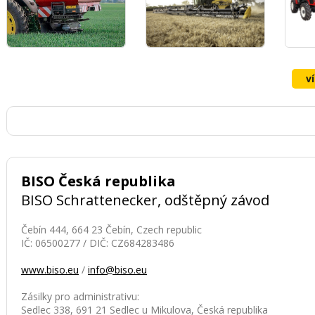
konkurují révě či
ovocným stromům o
vodu a živiny. Zároveň
je zde vyšší riziko
poškození kmínků,
kmenů, opěrné
v
konstrukce nebo
kapkové závlahy.
Mechanická práce
proto vyžaduje
přesnost, správné
načasování a vhodně
zvolenou techniku.
BISO Česká republika
BISO Schrattenecker, odštěpný závod
Čebín 444, 664 23 Čebín, Czech republic
IČ: 06500277 / DIČ: CZ684283486
www.biso.eu
/
info@biso.eu
Zásilky pro administrativu:
Sedlec 338, 691 21 Sedlec u Mikulova, Česká republika