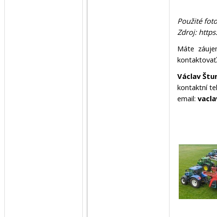
Použité foto
Zdroj: http
Máte záuje
kontaktovať
Václav Štu
kontaktní te
email:
vacla