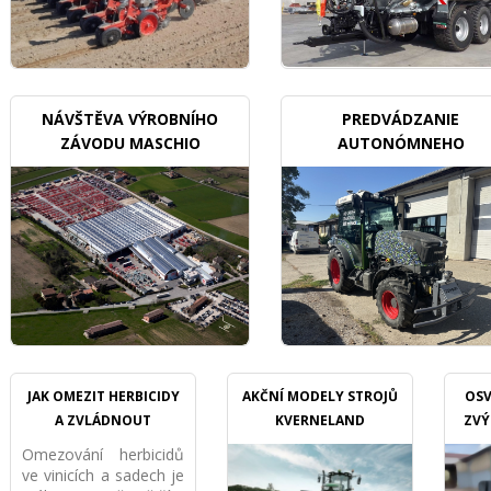
NÁVŠTĚVA VÝROBNÍHO
PREDVÁDZANIE
ZÁVODU MASCHIO
AUTONÓMNEHO
GASPARDO
TRAKTORU V SADOCH
JAK OMEZIT HERBICIDY
AKČNÍ MODELY STROJŮ
OSV
A ZVLÁDNOUT
KVERNELAND
ZVÝ
PŘÍKMENNÝ PÁS
Omezování herbicidů
MECHANICKY VE VINICI I
ve vinicích a sadech je