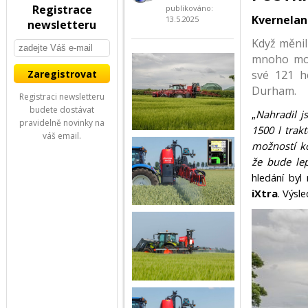
Registrace
publikováno:
Kverneland
13.5.2025
newsletteru
Když měnil
mnoho možn
své 121 h
Durham.
Registraci newsletteru
budete dostávat
„
Nahradil 
pravidelně novinky na
1500 l trak
váš email.
možností k
že bude lep
hledání by
iXtra
. Výsl