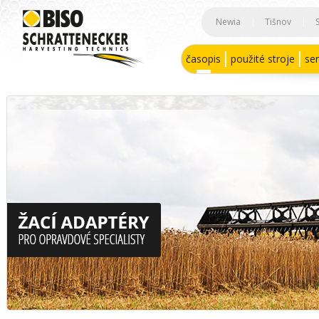
Newia
|
Tišnov
|
časopis
použité stroje
ser