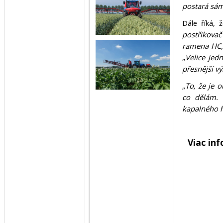
postará sám
Dále říká, 
postřikova
ramena HC, 
„
Velice jed
přesnější v
„
To, že je 
co dělám. 
kapalného h
Viac in