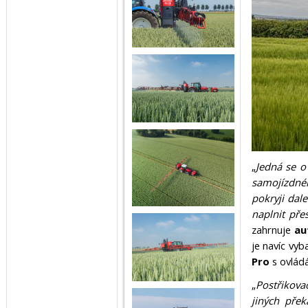
„
Jedná se o
samojízdném
pokryji dal
naplnit pře
zahrnuje
au
je navíc vy
Pro
s ovlád
„
Postřikov
jiných přek