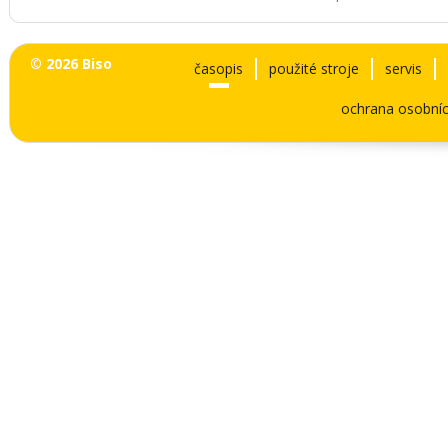
© 2026 Biso
časopis
použité stroje
servis
ochrana osobníc