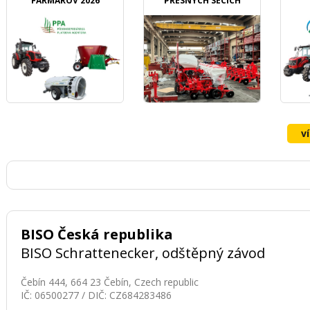
FARMÁROV 2026
PŘESNÝCH SECÍCH
STROJŮ OZDOKEN
v
BISO Česká republika
BISO Schrattenecker, odštěpný závod
Čebín 444, 664 23 Čebín, Czech republic
IČ: 06500277 / DIČ: CZ684283486