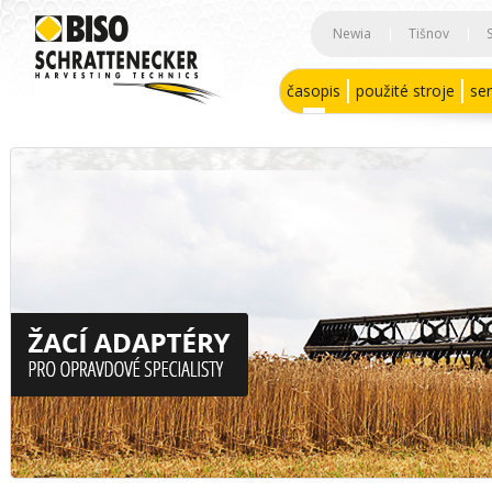
Newia
|
Tišnov
|
časopis
použité stroje
ser