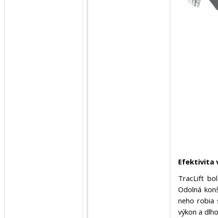
Efektivita
TracLift bo
Odolná konš
neho robia 
výkon a dlh