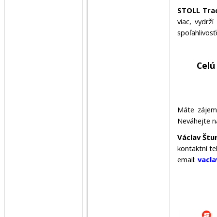
STOLL Trac
viac, vydrž
spoľahlivosť
Celú
Máte zájem
Neváhejte n
Václav Štu
kontaktní te
email:
vacla