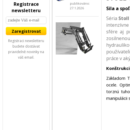
Registrace
publikováno:
Sila a sp
27.1.2026
newsletteru
Séria
Stoll
intenzívn
sfére aj p
zosilneno
Registraci newsletteru
hydrauli
budete dostávat
používateľ
pravidelně novinky na
váš email.
práce v ak
Konštrukci
Základom Tr
ocele. Opti
torznú tuho
manipulácii 