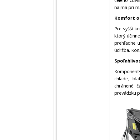
celého zdvi
najmä pri ma
Komfort o
Pre vyšší k
ktorý účinne
prehľadne u
údržba. Kon
Spoľahlivos
Komponenty
chlade, bl
chránené č
prevádzku po