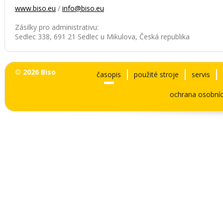
www.biso.eu
/
info@biso.eu
Zásilky pro administrativu:
Sedlec 338, 691 21 Sedlec u Mikulova, Česká republika
© 2026 Biso
časopis
použité stroje
servis
ochrana osobníc