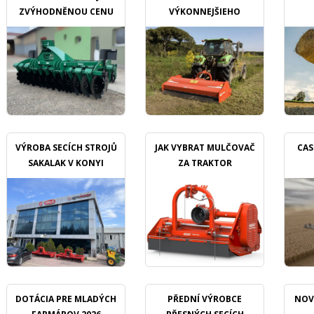
ZVÝHODNĚNOU CENU
VÝKONNEJŠIEHO
MULČOVAČU
VÝROBA SECÍCH STROJŮ
JAK VYBRAT MULČOVAČ
CAS
SAKALAK V KONYI
ZA TRAKTOR
DOTÁCIA PRE MLADÝCH
PŘEDNÍ VÝROBCE
NOV