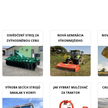
OSVĚDČENÝ STROJ ZA
NOVÁ GENERÁCIA
NOV
ZVÝHODNĚNOU CENU
VÝKONNEJŠIEHO
MULČOVAČU
VÝROBA SECÍCH STROJŮ
JAK VYBRAT MULČOVAČ
CAS
SAKALAK V KONYI
ZA TRAKTOR