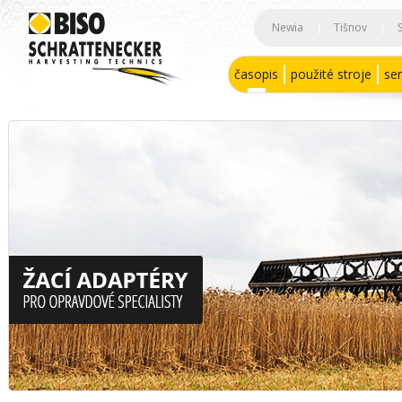
Newia
|
Tišnov
|
časopis
použité stroje
ser