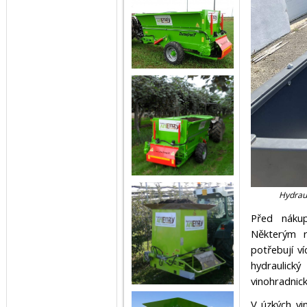
Hydrau
Před náku
Některým r
potřebují v
hydraulic
vinohradnick
V úzkých vi