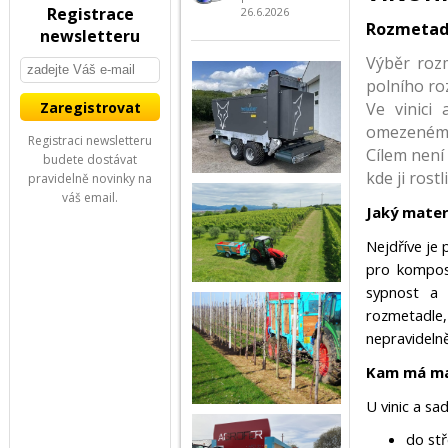
Registrace
26.6.2026
Rozmetadl
newsletteru
Výběr roz
polního ro
Ve vinici
omezeném 
Registraci newsletteru
Cílem není
budete dostávat
kde ji rost
pravidelně novinky na
váš email.
Jaký mater
Nejdříve je 
pro kompost
sypnost a 
rozmetadl
nepravideln
Kam má ma
U vinic a sad
do stř