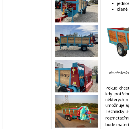
jedno
cíleně
Na obrázcíc
Pokud chcet
kdy potřeb
některých m
umožňuje ap
Technicky s
rozmetacími
bude materi