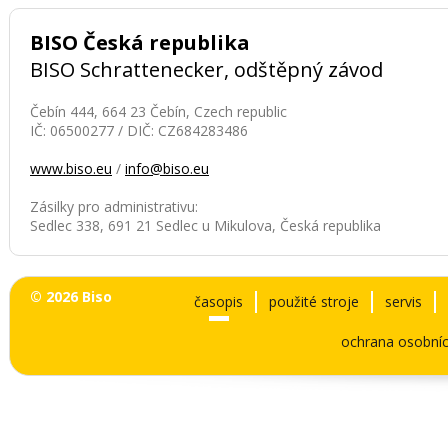
BISO Česká republika
BISO Schrattenecker, odštěpný závod
Čebín 444, 664 23 Čebín, Czech republic
IČ: 06500277 / DIČ: CZ684283486
www.biso.eu
/
info@biso.eu
Zásilky pro administrativu:
Sedlec 338, 691 21 Sedlec u Mikulova, Česká republika
© 2026 Biso
časopis
použité stroje
servis
ochrana osobníc