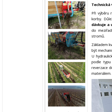
Technická 
Při výběru 
korby. Důle
dávkuje a 
do meziřadí
stromů.
Základem kv
být mechani
U hydraulic
podle typu
reverzace d
materiálem.