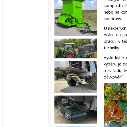
kompaktní š
nebo na komu
soupravy.
U některých
práce na sp
pracují v t
techniky.
Výsledná ko
výběru je do
meziřadí, 
dávkování.