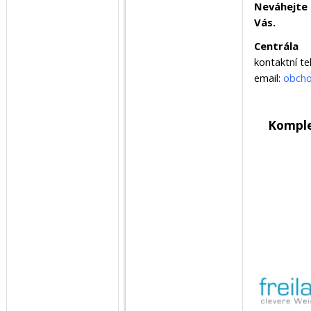
Neváhejte 
Vás.
Centrála
kontaktní te
email:
obcho
Komple