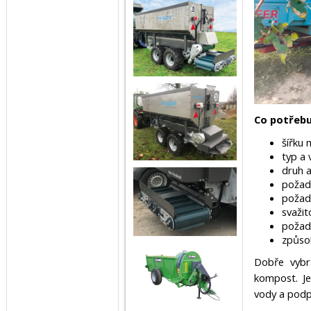
Co potřebu
šířku 
typ a 
druh a
požad
požad
svaži
požada
způso
Dobře vybr
kompost. Je
vody a podpo