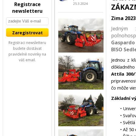
Registrace
25.3.2024
ZÁKAZ
newsletteru
Zima 2023
Jedným 
poľnohosp
Gaspardo 
Registraci newsletteru
budete dostávat
BISO Sedl
pravidelně novinky na
Jednou z kľ
váš email.
dôkladného
Attila 300/
pripravenos
čo môže vies
Základní v
• Univer
• Svařo
• Světl
• Až 50