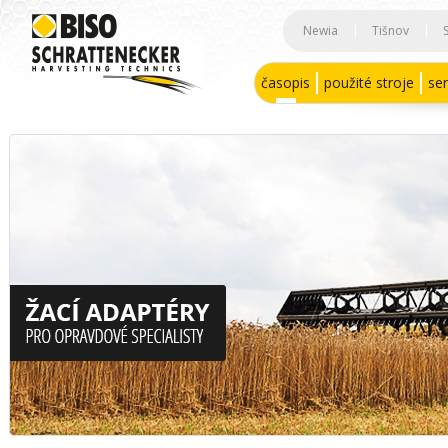
Newia
|
Tišnov
|
časopis
použité stroje
ser