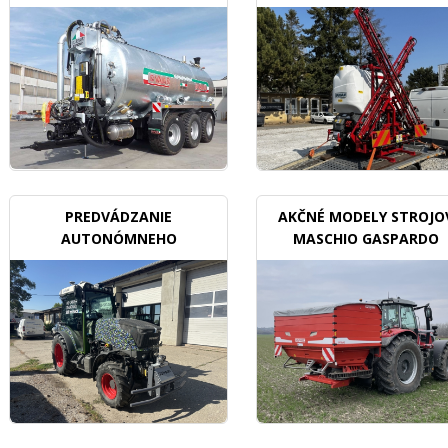
BDX
PREDVÁDZANIE
AKČNÉ MODELY STROJO
AUTONÓMNEHO
MASCHIO GASPARDO
TRAKTORU V SADOCH