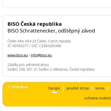
BISO Česká republika
BISO Schrattenecker, odštěpný závod
Čebín 444, 664 23 Čebín, Czech republic
IČ: 06500277 / DIČ: CZ684283486
www.biso.eu
/
info@biso.eu
Zásilky pro administrativu:
Sedlec 338, 691 21 Sedlec u Mikulova, Česká republika
© 2026 Biso
časopis
použité stroje
servis
ochrana osobníc