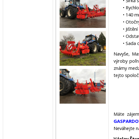
• Šířka
• Rychl
• 140 m
• Otočn
• Jiště
• Odsta
• Sada 
Navyše, Mas
výroby poľn
známy medzi
tejto spolo
Máte zájem
GASPARDO
Neváhejte n
Václav Štu