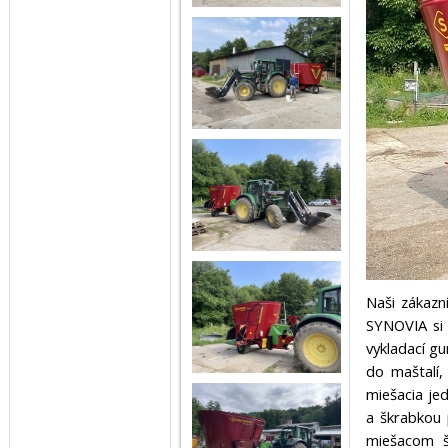
Naši zákazn
SYNOVIA si 
vykladací g
do maštalí,
miešacia je
a škrabkou 
miešacom š