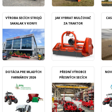
VÝROBA SECÍCH STROJŮ
JAK VYBRAT MULČOVAČ
CAS
SAKALAK V KONYI
ZA TRAKTOR
DOTÁCIA PRE MLADÝCH
PŘEDNÍ VÝROBCE
NOV
FARMÁROV 2026
PŘESNÝCH SECÍCH
STROJŮ OZDOKEN