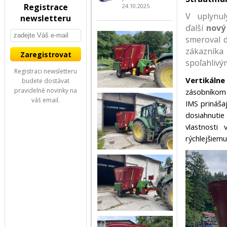
Registrace
24.10.2025
V uplynu
newsletteru
ďalší
nový
smeroval 
zákazník
spoľahlivý
Registraci newsletteru
Vertikáln
budete dostávat
pravidelně novinky na
zásobníkom
váš email.
IMS prináša
dosiahnuti
vlastnosti
rýchlejšiemu