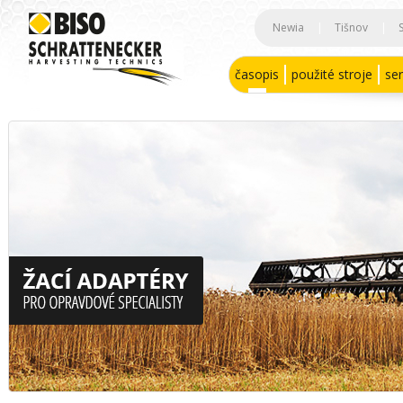
Newia
|
Tišnov
|
časopis
použité stroje
ser