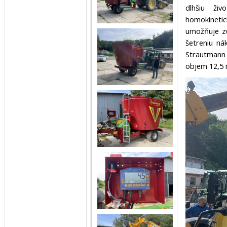
dlhšiu ži
homokineti
umožňuje zv
šetreniu ná
Strautmann 
objem 12,5 