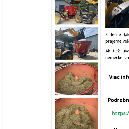
Srdečne ďa
prajeme veľa
Ak tiež uv
nemeckej zn
Viac in
Podrobn
https: