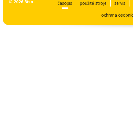
© 2026 Biso
časopis
použité stroje
servis
ochrana osobníc