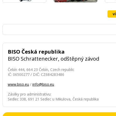
v
BISO Česká republika
BISO Schrattenecker, odštěpný závod
Čebín 444, 664 23 Čebín, Czech republic
IČ: 06500277 / DIČ: CZ684283486
www.biso.eu
/
info@biso.eu
Zásilky pro administrativu:
Sedlec 338, 691 21 Sedlec u Mikulova, Česká republika