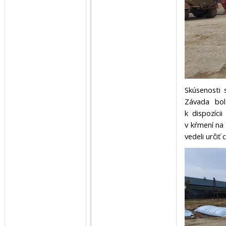
Skúsenosti 
Závada bol
k dispozíc
v kŕmení na 
vedeli určiť