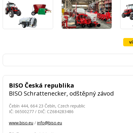
v
BISO Česká republika
BISO Schrattenecker, odštěpný závod
Čebín 444, 664 23 Čebín, Czech republic
IČ: 06500277 / DIČ: CZ684283486
www.biso.eu
/
info@biso.eu