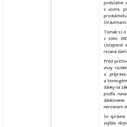
podstatne v
s vozmi, p
produktivit
Strautmann, 
Tomak s.r.o
z toho 300
Ustajnené s
rezaná slam
Pred prícho
vozy rozdie
a príprava
a homogénn
dávky na zá
podľa nava
dávkovanie
nerovnom stá
So správne
zvýšila doj