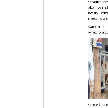
Strautmanny
ako nové st
kvality kŕ
miešaniu a 
Samozrejme,
výraznom zvý
Stroje boli 