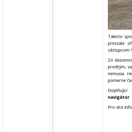
Takisto spo
prevzala o
zástupcom 
Zo skúsenos
predtým, sa
nemusia ri
pomerne čas
Doplňující
navigátor
Pro více in