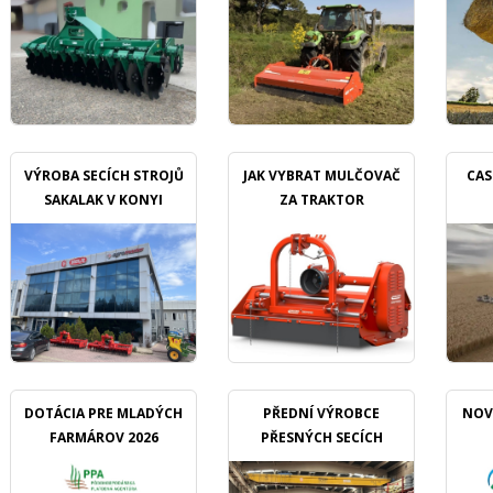
VÝROBA SECÍCH STROJŮ
JAK VYBRAT MULČOVAČ
CAS
SAKALAK V KONYI
ZA TRAKTOR
DOTÁCIA PRE MLADÝCH
PŘEDNÍ VÝROBCE
NOV
FARMÁROV 2026
PŘESNÝCH SECÍCH
STROJŮ OZDOKEN