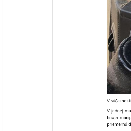
V súčasnost
V jednej ma
hnoja mani
priemernú do