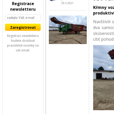
Registrace
29.3.2021
Kŕmny voz
newsletteru
produktiv
Navštívili
dva samoc
skúsenosti
Registraci newsletteru
cítiť poho
budete dostávat
pravidelně novinky na
váš email.