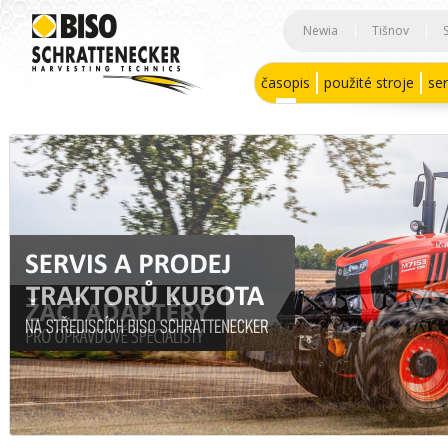
Newia
|
Tišnov
|
časopis
použité stroje
ser