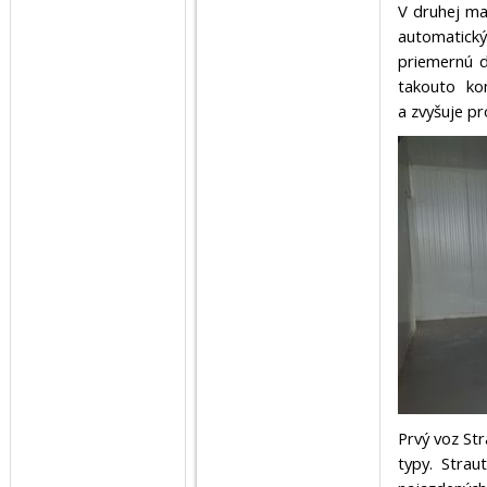
V druhej ma
automatic
priemernú d
takouto ko
a zvyšuje pr
Prvý voz Str
typy. Stra