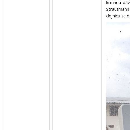
kŕmnou dávk
Strautmann 
dojnicu za d