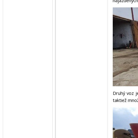
najazdených
Druhý voz j
taktiež mno