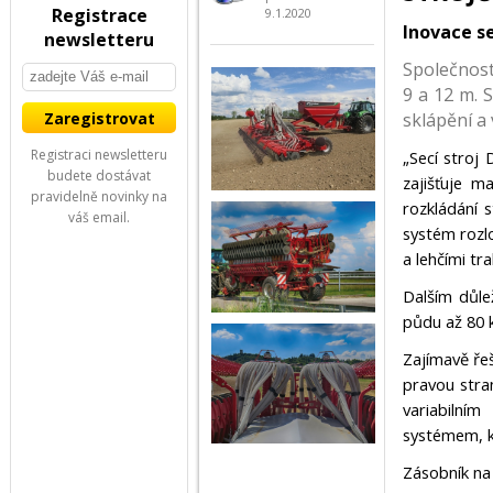
Registrace
9.1.2020
Inovace s
newsletteru
Společnost
9 a 12 m. 
sklápění a 
Registraci newsletteru
„Secí stroj
budete dostávat
zajišťuje ma
pravidelně novinky na
rozkládání 
váš email.
systém rozl
a lehčími tr
Dalším důle
půdu až 80 
Zajímavě řeš
pravou stra
variabilní
systémem, kt
Zásobník na 