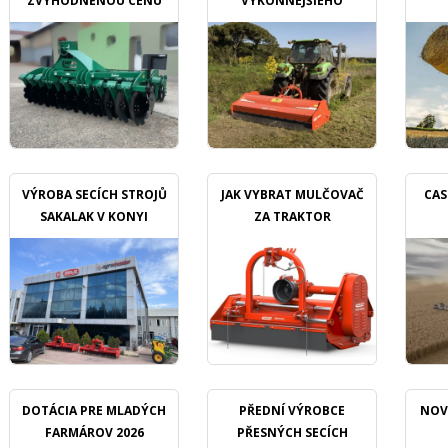
ZVÝHODNĚNOU CENU
VÝKONNEJŠIEHO
MULČOVAČU
VÝROBA SECÍCH STROJŮ
JAK VYBRAT MULČOVAČ
CAS
SAKALAK V KONYI
ZA TRAKTOR
DOTÁCIA PRE MLADÝCH
PŘEDNÍ VÝROBCE
NOV
FARMÁROV 2026
PŘESNÝCH SECÍCH