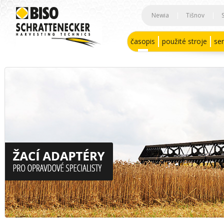
Newia
|
Tišnov
|
časopis
použité stroje
ser