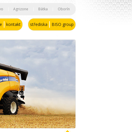
vo
|
Agrizone
|
Bátka
|
Oborín
se
kontakt
střediska
BISO group