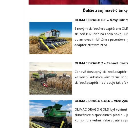
Ďalšie zaujímavé články
OLIMAC DRAGO GT – Nový lídr m
S novým sklízecím adaptérem OL
sklizeň kukuřice na zcela novou ú
odlamovacím břitům s patentovan
adaptér ztrátám zrna...
OLIMAC DRAGO 2
– Cenově dost
Cenově dostupný sklízecí adapté
ke sklizni kukuřice vám zaručí spol
sklízecí adaptér nepracuje tak efe
OLIMAC DRAGO GOLD
– Více výk
OLIMAC DRAGO GOLD byl vyvinut v
slunečnice a speciálních plodin – 
Kombinuje velmi nízké ztráty s vyso