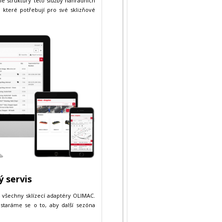
né struktury této služby náhradních
, které potřebují pro své sklizňové
 servis
ro všechny sklízecí adaptéry OLIMAC.
ostaráme se o to, aby další sezóna