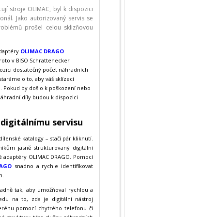
í stroje OLIMAC, byl k dispozici
onál. Jako autorizovaný servis se
oblémů prošel celou sklizňovou
adaptéry
OLIMAC DRAGO
 Proto v BISO Schrattenecker
pozici dostatečný počet náhradních
staráme o to, aby váš sklízecí
. Pokud by došlo k poškození nebo
náhradní díly budou k dispozici
 digitálnímu servisu
dílenské katalogy – stačí pár kliknutí.
íkům jasně strukturovaný digitální
cové adaptéry OLIMAC DRAGO. Pomocí
RAGO
snadno a rychle identifikovat
m.
radně tak, aby umožňoval rychlou a
du na to, zda je digitální nástroj
erénu pomocí chytrého telefonu či