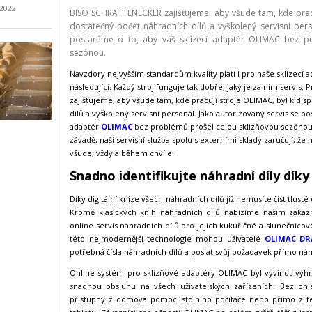
.2022
BISO SCHRATTENECKER zajišťujeme, aby všude tam, kde pracuj
dostatečný počet náhradních dílů a vyškolený servisní pers
postaráme o to, aby váš sklízecí adaptér OLIMAC bez pr
sezónou.
Navzdory nejvyšším standardům kvality platí i pro naše sklízecí 
následující: Každý stroj funguje tak dobře, jaký je za ním servis.
zajišťujeme, aby všude tam, kde pracují stroje OLIMAC, byl k dis
dílů a vyškolený servisní personál. Jako autorizovaný servis se po
adaptér
OLIMAC
bez problémů prošel celou sklizňovou sezónou
závadě, naši servisní služba spolu s externími sklady zaručují, že 
všude, vždy a během chvíle.
Snadno identifikujte náhradní díly díky
Díky digitální knize všech náhradních dílů již nemusíte číst tlusté 
Kromě klasických knih náhradních dílů nabízíme našim zákazn
online servis náhradních dílů pro jejich kukuřičné a slunečni
této nejmodernější technologie mohou uživatelé
OLIMAC D
potřebná čísla náhradních dílů a poslat svůj požadavek přímo ná
Online systém pro sklizňové adaptéry OLIMAC byl vyvinut výh
snadnou obsluhu na všech uživatelských zařízeních. Bez ohle
přístupný z domova pomocí stolního počítače nebo přímo z t