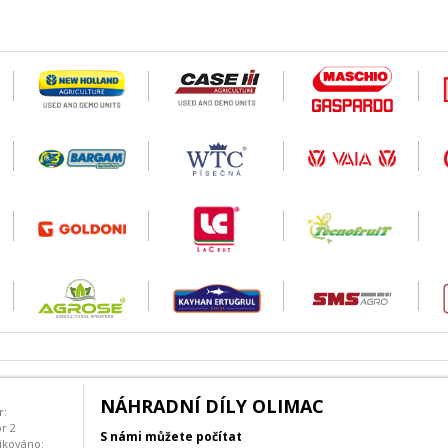
NÁHRADNÍ DÍLY OLIMAC
r:
or 2
S námi můžete počítat
ikováno: