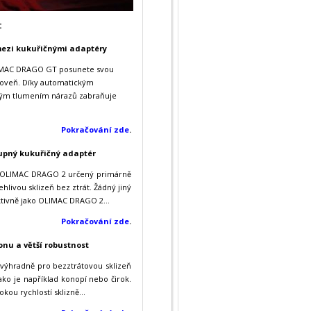
:
ezi kukuřičnými adaptéry
IMAC DRAGO GT posunete svou
roveň. Díky automatickým
ým tlumením nárazů zabraňuje
Pokračování zde
.
upný kukuřičný adaptér
r OLIMAC DRAGO 2 určený primárně
ehlivou sklizeň bez ztrát. Žádný jiný
ktivně jako OLIMAC DRAGO 2...
Pokračování zde
.
onu a větší robustnost
ýhradně pro bezztrátovou sklizeň
jako je například konopí nebo čirok.
kou rychlostí sklizně...