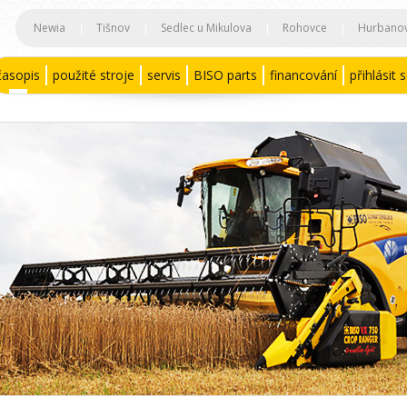
Newia
|
Tišnov
|
Sedlec u Mikulova
|
Rohovce
|
Hurbano
časopis
použité stroje
servis
BISO parts
financování
přihlásit 