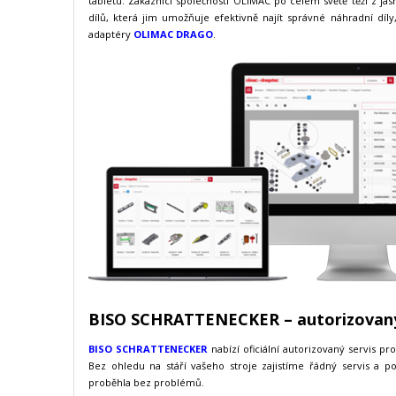
tabletu. Zákazníci společnosti OLIMAC po celém světě těží z jas
dílů, která jim umožňuje efektivně najít správné náhradní díly
adaptéry
OLIMAC DRAGO
.
BISO SCHRATTENECKER – autorizovaný
BISO SCHRATTENECKER
nabízí oficiální autorizovaný servis p
Bez ohledu na stáří vašeho stroje zajistíme řádný servis a p
proběhla bez problémů.