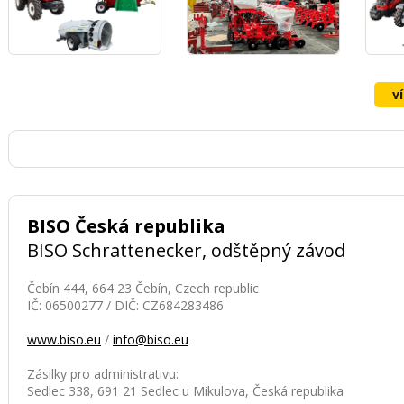
v
BISO Česká republika
BISO Schrattenecker, odštěpný závod
Čebín 444, 664 23 Čebín, Czech republic
IČ: 06500277 / DIČ: CZ684283486
www.biso.eu
/
info@biso.eu
Zásilky pro administrativu:
Sedlec 338, 691 21 Sedlec u Mikulova, Česká republika