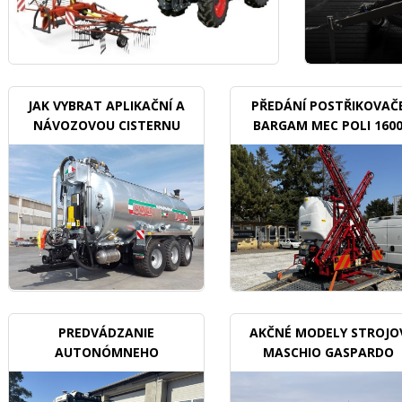
JAK VYBRAT APLIKAČNÍ A
PŘEDÁNÍ POSTŘIKOVAČ
NÁVOZOVOU CISTERNU
BARGAM MEC POLI 160
BDX
PREDVÁDZANIE
AKČNÉ MODELY STROJO
AUTONÓMNEHO
MASCHIO GASPARDO
TRAKTORU V SADOCH