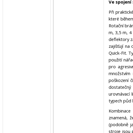
Ve spojení
Při praktick
které během
Rotační brá
m, 3,5 m, 4
deflektory 
zajišťují n
Quick-Fit. T
použití nářa
pro agresiv
množstvím 
poškození č
dostatečný 
urovnávací l
typech půd l
Kombinace 
znamená, ž
(podobně ja
stroje jsou