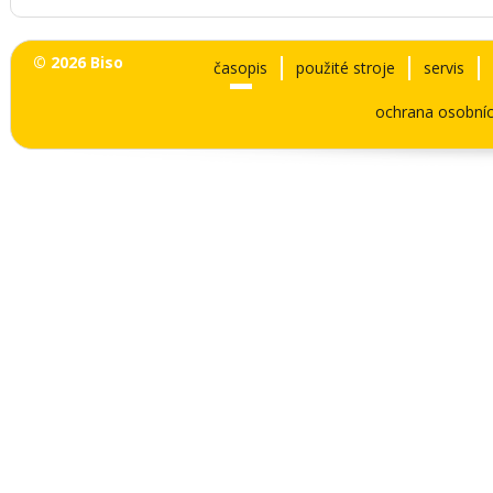
© 2026 Biso
časopis
použité stroje
servis
ochrana osobníc