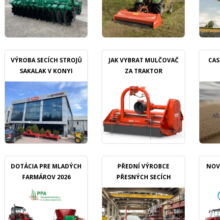
VÝROBA SECÍCH STROJŮ
JAK VYBRAT MULČOVAČ
CAS
SAKALAK V KONYI
ZA TRAKTOR
DOTÁCIA PRE MLADÝCH
PŘEDNÍ VÝROBCE
NOV
FARMÁROV 2026
PŘESNÝCH SECÍCH
STROJŮ OZDOKEN