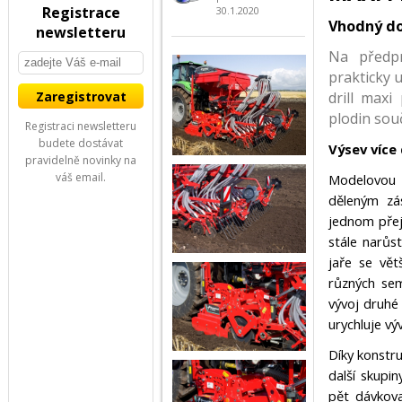
Registrace
30.1.2020
Vhodný do
newsletteru
Na předpr
prakticky u
drill maxi
plodin sou
Registraci newsletteru
budete dostávat
Výsev více
pravidelně novinky na
váš email.
Modelovou 
děleným zá
jednom přej
stále narůs
jaře se vě
různých sem
vývoj druhé 
urychluje výv
Díky konstru
další skupi
pět dávkova