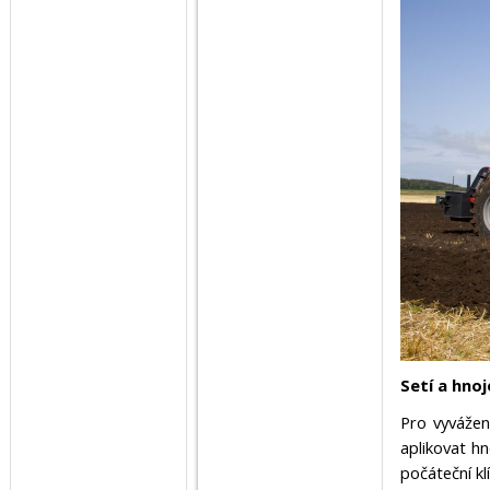
Setí a hno
Pro vyvážen
aplikovat h
počáteční kl