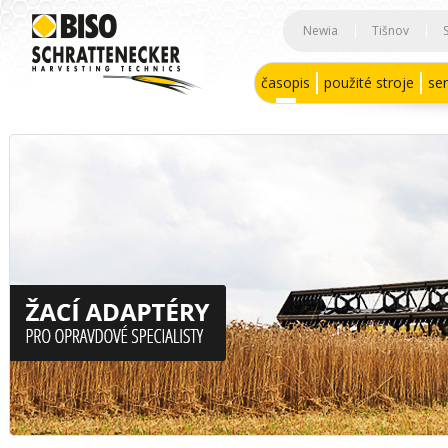
Newia
|
Tišnov
|
časopis
použité stroje
ser