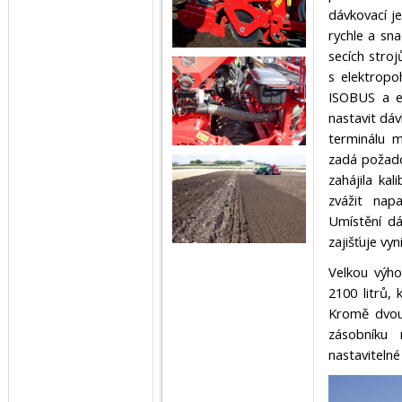
dávkovací j
rychle a sn
secích stro
s elektropo
ISOBUS a e
nastavit dáv
terminálu m
zadá požado
zahájila ka
zvážit nap
Umístění dá
zajišťuje vy
Velkou výho
2100 litrů,
Kromě dvou
zásobníku 
nastavitelné