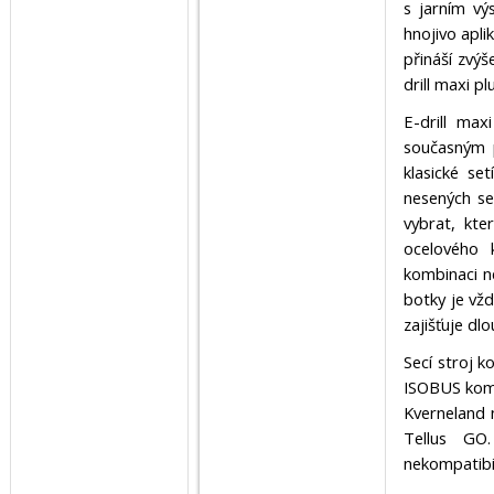
s jarním vý
hnojivo apl
přináší zvýš
drill maxi p
E-drill max
současným p
klasické se
nesených se
vybrat, kte
ocelového 
kombinaci n
botky je vžd
zajišťuje dl
Secí stroj 
ISOBUS kompa
Kverneland n
Tellus GO
nekompatibi