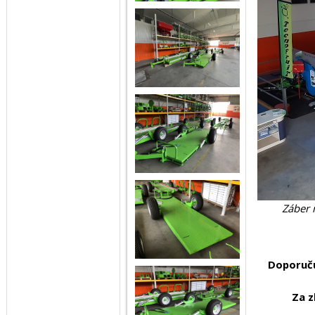
Záber 
Doporuču
Za z