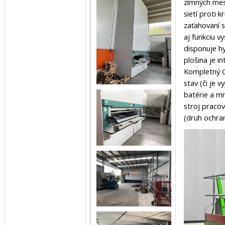
zimných mesi
sietí proti 
zaťahovaní s
aj funkciu v
disponuje hy
plošina je i
Kompletný G
stav (či je 
batérie a mn
stroj pracov
(druh ochran