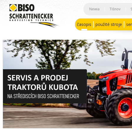
Newia
|
Tišnov
|
časopis
použité stroje
ser