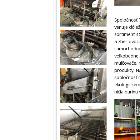
Spoločnosť T
venuje dôlež
sortiment st
a zber ovoci
samochodné 
veľkobedne, 
mulčovače, 
produkty. Na
spoločnosť r
ekologickému
ničia burin