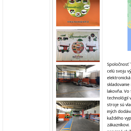
Spoločnosť T
celú svoju v
elektronick
skladovanie 
lakovňa. Vo
technológií 
stroje sú vl
iných dodáv
každého vyp
zákazníkovi.