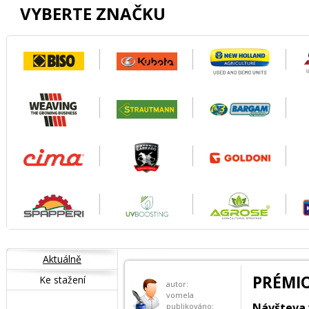
VYBERTE ZNAČKU
Aktuálně
PRÉMI
Ke stažení
autor:
vomela
Návšteva v
publikováno: