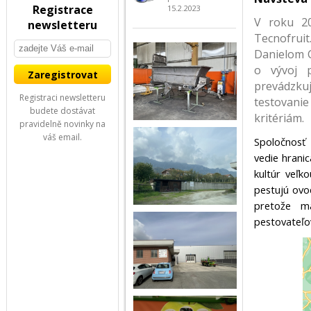
Registrace
15.2.2023
V roku 20
newsletteru
Tecnofrui
Danielom C
o vývoj p
prevádzku
Registraci newsletteru
testovani
budete dostávat
kritériám.
pravidelně novinky na
váš email.
Spoločnosť 
vedie hrani
kultúr veľk
pestujú ovo
pretože m
pestovateľov