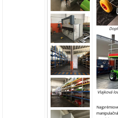
Dopl
Vlajková lo
Najprémiove
manipulačná