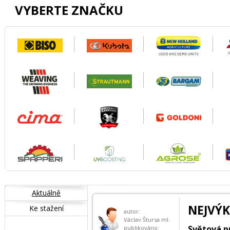
VYBERTE ZNAČKU
Aktuálně
NEJVÝK
Ke stažení
autor:
Václav Štursa ml.
Světová p
publikováno: