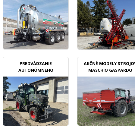
BDX
PREDVÁDZANIE
AKČNÉ MODELY STROJO
AUTONÓMNEHO
MASCHIO GASPARDO
TRAKTORU V SADOCH