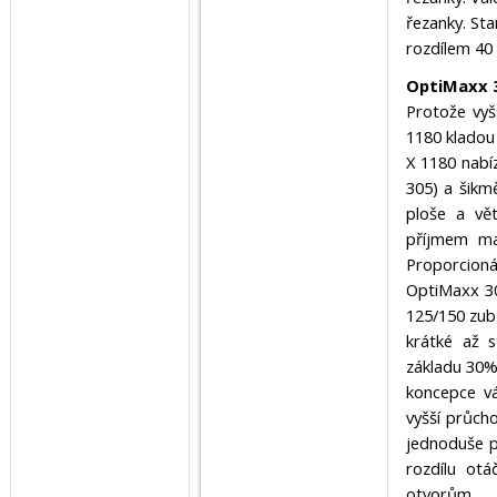
řezanky. Sta
rozdílem 40
OptiMaxx 3
Protože vy
1180 kladou 
X 1180 nabí
305) a šikm
ploše a vě
příjmem mat
Proporcioná
OptiMaxx 30
125/150 zub
krátké až s
základu 30%
koncepce vá
vyšší průch
jednoduše p
rozdílu ot
otvorům.