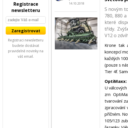
Registrace
14.10.2018
S novým to
newsletteru
780, 880 a
které disp
třídy. Zv
V12 o zdvi
Registraci newsletteru
Krone tak a
budete dostávat
pravidelně novinky na
koncepcí mot
váš email.
každých 100
(pouze s ná
Tier 4f. Sam
OptiMaxx:
U válcových 
zrn OptiMa
tvarování zu
zpracování 
příčném. No
105/123 zub
řezanky. Vál