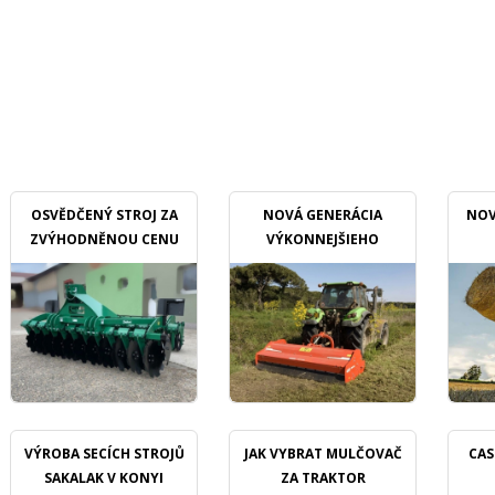
OSVĚDČENÝ STROJ ZA
NOVÁ GENERÁCIA
NOV
ZVÝHODNĚNOU CENU
VÝKONNEJŠIEHO
MULČOVAČU
VÝROBA SECÍCH STROJŮ
JAK VYBRAT MULČOVAČ
CAS
SAKALAK V KONYI
ZA TRAKTOR