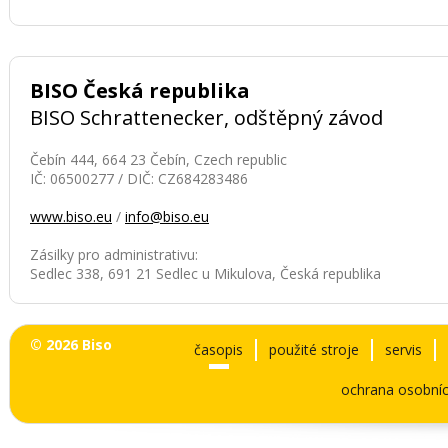
BISO Česká republika
BISO Schrattenecker, odštěpný závod
Čebín 444, 664 23 Čebín, Czech republic
IČ: 06500277 / DIČ: CZ684283486
www.biso.eu
/
info@biso.eu
Zásilky pro administrativu:
Sedlec 338, 691 21 Sedlec u Mikulova, Česká republika
© 2026 Biso
časopis
použité stroje
servis
ochrana osobníc