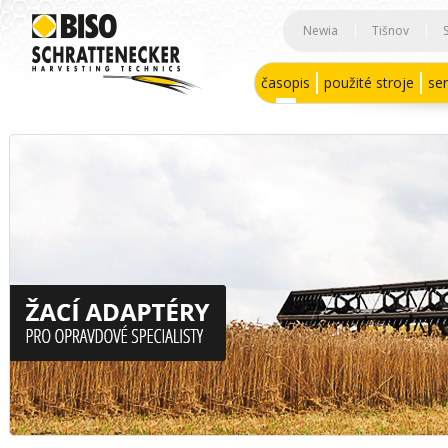
Newia
|
Tišnov
|
časopis
použité stroje
ser