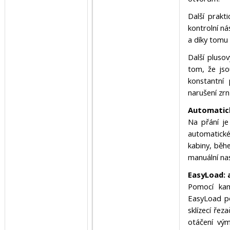
Další prakti
kontrolní ná
a díky tomu 
Další pluso
tom, že jso
konstantní 
narušení zrn
Automatick
Na přání j
automatické
kabiny, běh
manuální na
EasyLoad: 
Pomocí kam
EasyLoad po
sklízecí ře
otáčení vým