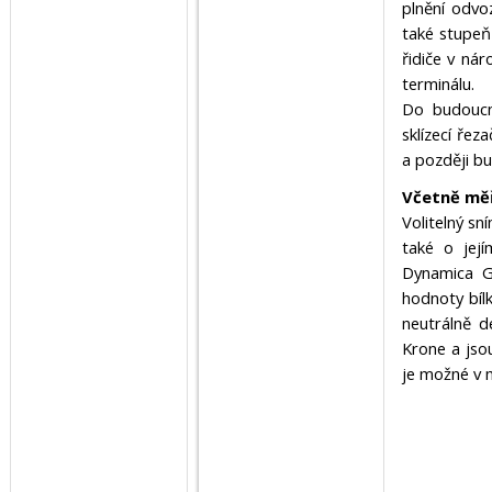
plnění odvo
také stupeň
řidiče v ná
terminálu.
Do budoucn
sklízecí řez
a později b
Včetně měř
Volitelný sn
také o jej
Dynamica Ge
hodnoty bíl
neutrálně d
Krone a jsou
je možné v 