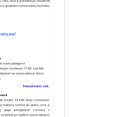
ku roku 2026 a predstavujú moderné
 a spoľahlivú univerzálnu techniku.
oru.eu/
i
do novej kategórie
silným modelom T7 XD: rad 360–
ohľadom na univerzálnosť, ktorú
..
Pokračování zde.
mmand
vila model T4.120F Auto Command,
e traktory určené do sadov, viníc a
roj spája kompaktné rozmery s
sú bežné pri väčších univerzálnych