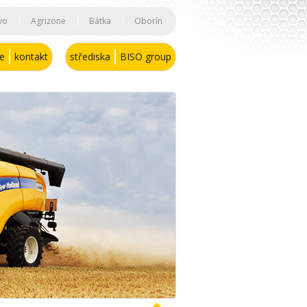
vo
|
Agrizone
|
Bátka
|
Oborín
se
kontakt
střediska
BISO group