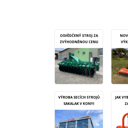
OSVĚDČENÝ STROJ ZA
NOV
ZVÝHODNĚNOU CENU
VÝK
M
VÝROBA SECÍCH STROJŮ
JAK VY
SAKALAK V KONYI
Z