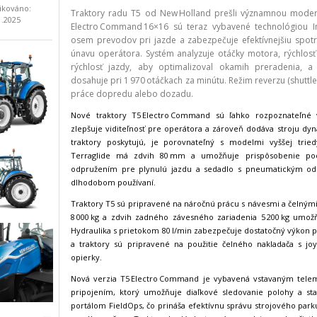
ikováno:
Traktory radu T5 od New Holland prešli významnou moder
1.2025
Electro Command 16×16 sú teraz vybavené technológiou Inte
osem prevodov pri jazde a zabezpečuje efektívnejšiu spotre
únavu operátora. Systém analyzuje otáčky motora, rýchlos
rýchlosť jazdy, aby optimalizoval okamih preradenia, a
dosahuje pri 1 970 otáčkach za minútu. Režim reverzu (shuttl
práce dopredu alebo dozadu.
Nové traktory T5 Electro Command sú ľahko rozpoznateľné
zlepšuje viditeľnosť pre operátora a zároveň dodáva stroju dyn
traktory poskytujú, je porovnateľný s modelmi vyššej tri
Terraglide má zdvih 80 mm a umožňuje prispôsobenie pod
odpružením pre plynulú jazdu a sedadlo s pneumatickým odp
dlhodobom používaní.
Traktory T5 sú pripravené na náročnú prácu s návesmi a čelným
8 000 kg a zdvih zadného závesného zariadenia 5 200 kg umož
Hydraulika s prietokom 80 l/min zabezpečuje dostatočný výkon p
a traktory sú pripravené na použitie čelného nakladača s jo
opierky.
Nová verzia T5 Electro Command je vybavená vstavaným tel
pripojením, ktorý umožňuje diaľkové sledovanie polohy a sta
portálom FieldOps, čo prináša efektívnu správu strojového par