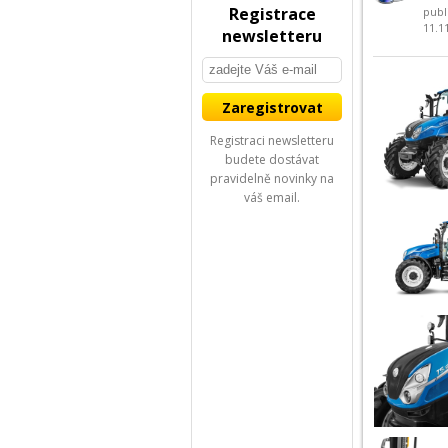
Registrace
publ
11.1
newsletteru
Registraci newsletteru
budete dostávat
pravidelně novinky na
váš email.