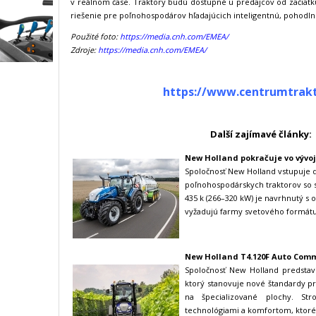
v reálnom čase. Traktory budú dostupné u predajcov od začiat
riešenie pre poľnohospodárov hľadajúcich inteligentnú, pohodlnú
Použité foto:
https://media.cnh.com/EMEA/
Zdroje:
https://media.cnh.com/EMEA/
https://www.centrumtrakt
Další zajímavé články:
New Holland pokračuje vo vývoj
Spoločnosť New Holland vstupuje 
poľnohospodárskych traktorov so 
435 k (266–320 kW) je navrhnutý s 
vyžadujú farmy svetového formátu.
New Holland T4.120F Auto Co
Spoločnosť New Holland predsta
ktorý stanovuje nové štandardy pr
na špecializované plochy. St
technológiami a komfortom, ktoré 