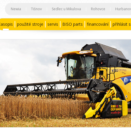
Newia
|
Tišnov
|
Sedlec u Mikulova
|
Rohovce
|
Hurbano
časopis
použité stroje
servis
BISO parts
financování
přihlásit 