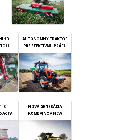
Příkmenný pás patří mezi
nejnáročnější místa v porostu.
Nachází se v bezprostřední
blízkosti keřů nebo kmenů
stromů, kde plevele konkurují
révě či ovocným stromům o
LNÍHO
vodu a živiny. Zároveň je zde
AUTONÓMNY TRAKTOR
vyšší riziko poškození kmínků,
STOLL
PRE EFEKTÍVNU PRÁCU
kmenů, opěrné konstrukce
E
nebo kapkové závlahy.
Mechanická práce proto
vyžaduje přesnost, správné
načasování a vhodně
zvolenou techniku.
I S
NOVÁ GENERÁCIA
EXACTA
KOMBAJNOV NEW
D IDC
HOLLAND CR10 A CR11