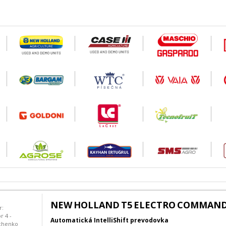
NEW HOLLAND T5 ELECTRO COMMAN
r:
r 4 -
Automatická IntelliShift prevodovka
chenko