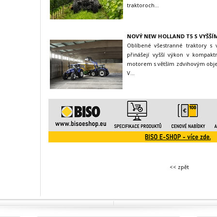
traktoroch...
NOVÝ NEW HOLLAND T5 S VYŠŠ
Oblíbené všestranné traktory s
přinášejí vyšší výkon v kompakt
motorem s větším zdvihovým obje
V
...
<< zpět