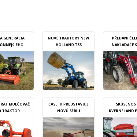
Á GENERÁCIA
NOVÉ TRAKTORY NEW
PŘEDÁNÍ ČE
ONNEJŠIEHO
HOLLAND T5S
NAKLADAČE 
ULČOVAČU
PROFILIN
BRAT MULČOVAČ
CASE IH PREDSTAVUJE
SKÚSENOST
A TRAKTOR
NOVÚ SÉRIU
KVERNELAND 
KOMBAJNOV
TL GEOSPREA