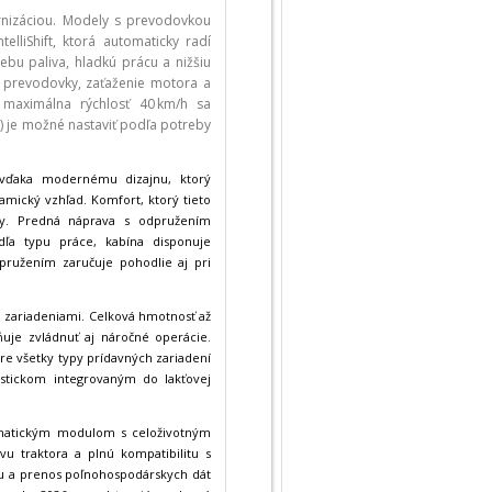
nizáciou. Modely s prevodovkou
lliShift, ktorá automaticky radí
bu paliva, hladkú prácu a nižšiu
ť prevodovky, zaťaženie motora a
 maximálna rýchlosť 40 km/h sa
e) je možné nastaviť podľa potreby
 vďaka modernému dizajnu, ktorý
amický vzhľad. Komfort, ktorý tieto
edy. Predná náprava s odpružením
ľa typu práce, kabína disponuje
ružením zaručuje pohodlie aj pri
i zariadeniami. Celková hmotnosť až
ňuje zvládnuť aj náročné operácie.
re všetky typy prídavných zariadení
ystickom integrovaným do lakťovej
ematickým modulom s celoživotným
vu traktora a plnú kompatibilitu s
ku a prenos poľnohospodárskych dát