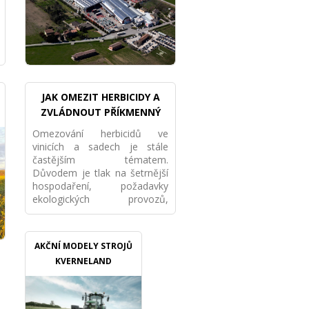
JAK OMEZIT HERBICIDY A
ZVLÁDNOUT PŘÍKMENNÝ
PÁS MECHANICKY VE VINICI I
Omezování herbicidů ve
SADU
vinicích a sadech je stále
častějším tématem.
Důvodem je tlak na šetrnější
hospodaření, požadavky
ekologických provozů,
ochrana půdy i snaha snížit
závislost na chemii. Nejde
však pouze o to „přestat
AKČNÍ MODELY STROJŮ
stříkat“. Pokud má porost
KVERNELAND
fungovat dlouhodobě, je
potřeba nastavit celý systém
mechanické údržby
příkmenného pásu.