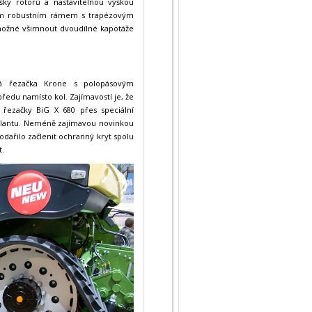
šky rotorů a nastavitelnou výškou
ným robustním rámem s trapézovým
ožné všimnout dvoudílné kapotáže
ná řezačka Krone s polopásovým
edu namísto kol. Zajímavostí je, že
řezačky BiG X 680 přes speciální
volantu. Neméně zajímavou novinkou
dařilo začlenit ochranný kryt spolu
t.