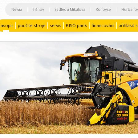
Newia
|
Tišnov
|
Sedlec u Mikulova
|
Rohovce
|
Hurbano
časopis
použité stroje
servis
BISO parts
financování
přihlásit 