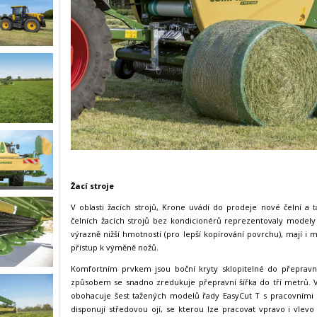
Žací stroje
V oblasti žacích strojů, Krone uvádí do prodeje nové čelní a 
čelních žacích strojů bez kondicionérů reprezentovaly modely
výrazně nižší hmotností (pro lepší kopírování povrchu), mají i
přístup k výměně nožů.
Komfortním prvkem jsou boční kryty sklopitelné do přepravní
způsobem se snadno zredukuje přepravní šířka do tří metrů. 
obohacuje šest tažených modelů řady EasyCut T s pracovními z
disponují středovou ojí, se kterou lze pracovat vpravo i vlevo 