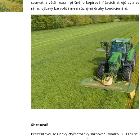
souvrati a větší rozsah příčného kopírování žacích strojů byla
rámci výbavy lze volit i mezi různými druhy kondicionérů.
Shrnovač
Prezentoval se i nový čtyřrotorový shrnovač Swadro TC 1370 s