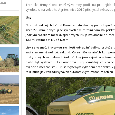
.2020
Technika firmy Krone tvoří významný podíl na prodejích s
výrobce si na veletrhu Agritechnica 2019 přichystal světovou
Lisy
Na rozdíl od jiných lisů od Krone se tyto dva lisy poprvé spoléh
šířce 275 mm, pohybují se rychlostí 130 m/min) namísto příčk
Jediným rozdílem mezi dvojicí nových lisů je maximální průměr b
1,65 m, zatímco V 190 až 1,90 m.
Lisy se vyznačují vysokou rychlostí odkládání balíku, protože
zavře za méně než pět sekund. Co se týče ostatních komponen
prvky z jiných modelových řad lisů. Lisy jsou zejména určené p
ploše byl vystaven i lis Comprima Plus, vyráběný ve čtyřec
ovíjecího mechanismu. Lis se zvýšeným výkonem především v pr
fólií, bude již v základu vybaven automatickým mazáním řetězů