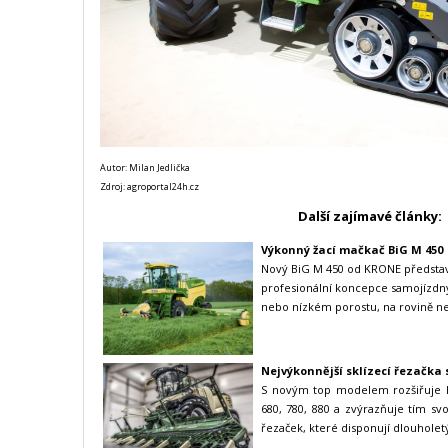
Autor: Milan Jedlička
Zdroj: agroportal24h.cz
Další zajímavé články:
Výkonný žací mačkač BiG M 450
Nový BiG M 450 od KRONE představ
profesionální koncepce samojízdný
nebo nízkém porostu, na rovině ne
Nejvýkonnější sklízecí řezačka 
S novým top modelem rozšiřuje K
680, 780, 880 a zvýrazňuje tím s
řezaček, které disponují dlouholet