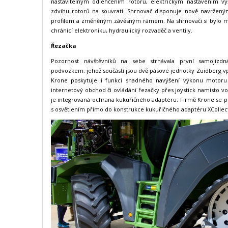
nastavitelným odlehčením rotorů, elektrickým nastavením vý
zdvihu rotorů na souvrati. Shrnovač disponuje nově navrže
profilem a změněným závěsným rámem. Na shrnovači si bylo m
chránící elektroniku, hydraulický rozvaděč a ventily.
Řezačka
Pozornost návštěvníků na sebe strhávala první samojízd
podvozkem, jehož součástí jsou dvě pásové jednotky Zuidberg vpř
Krone poskytuje i funkci snadného navýšení výkonu motoru 
internetový obchod či ovládání řezačky přes joystick namísto 
je integrovaná ochrana kukuřičného adaptéru. Firmě Krone se po
s osvětlením přímo do konstrukce kukuřičného adaptéru XCollec