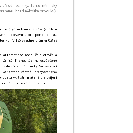
klizňové techniky. Tento německý
 premiéru hned několika produktů.
ají na čtyři nekonečné pásy (každý o
ového dopravníku pro pohon balíku.
alíku - V 165 zvládne průměr 0,8 až
 se automatické zadní čelo otevře a
tů lisů, Krone, sází na osvědčené
ro sklizeň suché hmoty. Na výstavní
h variantách včetně integrovaného
ocesu vkládání materiálu a ovíjení
 i centrálním mazáním tukem.