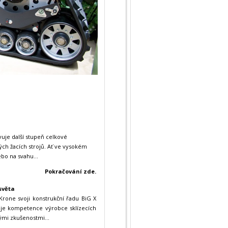
uje další stupeň celkové
ch žacích strojů. Ať ve vysokém
bo na svahu...
Pokračování zde.
světa
rone svoji konstrukční řadu BiG X
voje kompetence výrobce sklízecích
ými zkušenostmi...