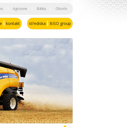
vo
|
Agrizone
|
Bátka
|
Oborín
se
kontakt
střediska
BISO group