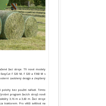
tažené žací stroje. Tři nové modely
 EasyCut F 320 M, F 320 a F360 M s
 moderní zaoblený design a zlepšený
 polohy bez použití nářadí. Tímto
Výrobní program žacích strojů nově
áběry 3,16 m a 3,60 m. Žací stroje
za traktorem. Pro větší světlost na