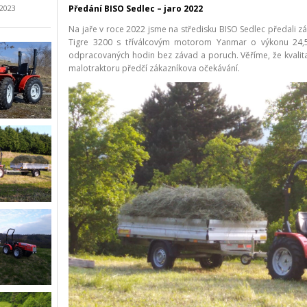
.2023
Předání BISO Sedlec – jaro 2022
Na jaře v roce 2022 jsme na středisku BISO Sedlec předali z
Tigre 3200 s tříválcovým motorom Yanmar o výkonu 24,
odpracovaných hodin bez závad a poruch. Věříme, že kvali
malotraktoru předčí zákazníkova očekávání.