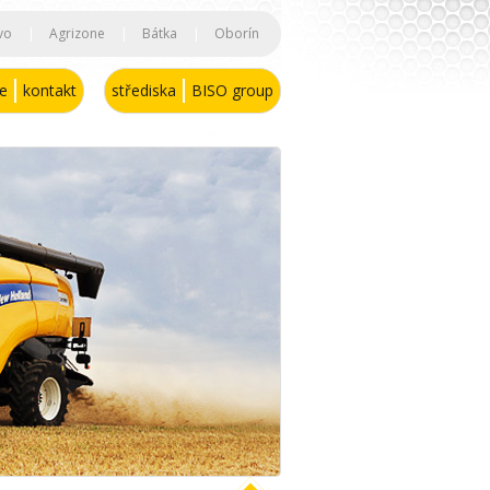
vo
|
Agrizone
|
Bátka
|
Oborín
se
kontakt
střediska
BISO group