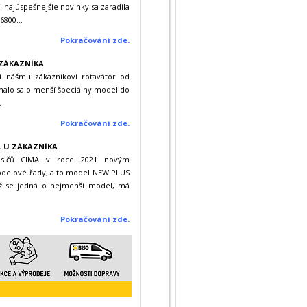
 najúspešnejšie novinky sa zaradila
6800...
Pokračování zde.
 ZÁKAZNÍKA
 nášmu zákazníkovi rotavátor od
nalo sa o menší špeciálny model do
.
Pokračování zde.
0L U ZÁKAZNÍKA
osičů CIMA v roce 2021 novým
odelové řady, a to model NEW PLUS
yž se jedná o nejmenší model, má
Pokračování zd
e
.