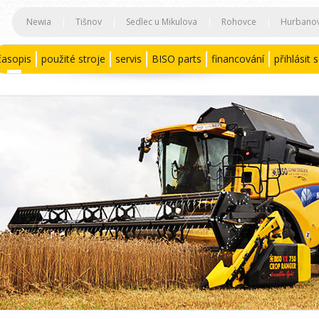
Newia
|
Tišnov
|
Sedlec u Mikulova
|
Rohovce
|
Hurbano
časopis
použité stroje
servis
BISO parts
financování
přihlásit 