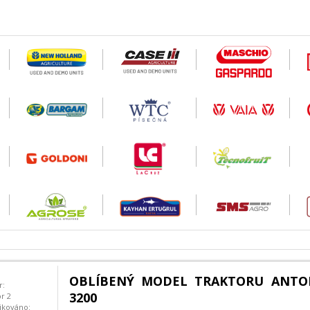
OBLÍBENÝ MODEL TRAKTORU ANTON
r:
3200
or 2
ikováno: