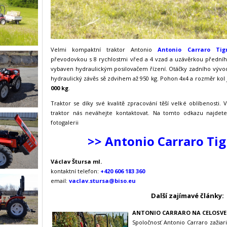
Velmi kompaktní traktor Antonio
Antonio Carraro Tig
převodovkou s 8 rychlostmi vřed a 4 vzad a uzávěrkou předního
vybaven hydraulickým posilovačem řízení. Otáčky zadního vývod
hydraulický závěs sě zdvihem až 950 kg. Pohon 4x4 a rozměr kol 
000 kg
.
Traktor se díky své kvalitě zpracování těší velké oblíbenosti
traktor nás neváhejte kontaktovat. Na tomto odkazu najde
fotogalerii
>> Antonio Carraro Tig
Václav Štursa ml.
kontaktní telefon:
+420 606 183 360
email:
vaclav.stursa@biso.eu
Další zajímavé články:
ANTONIO CARRARO NA CELOSVE
Spoločnosť Antonio Carraro zažiar