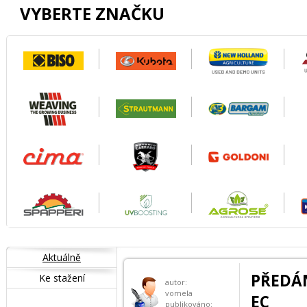
VYBERTE ZNAČKU
Aktuálně
PŘEDÁN
Ke stažení
autor:
vomela
EC
publikováno: