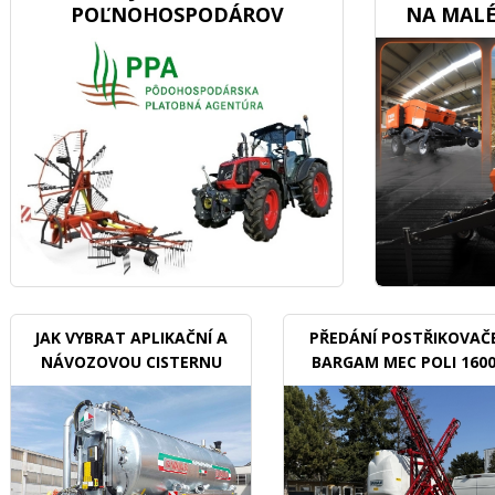
POĽNOHOSPODÁROV
NA MALÉ
JAK VYBRAT APLIKAČNÍ A
PŘEDÁNÍ POSTŘIKOVAČ
NÁVOZOVOU CISTERNU
BARGAM MEC POLI 160
BDX