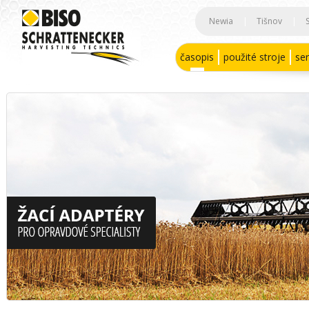
Newia
|
Tišnov
|
časopis
použité stroje
ser