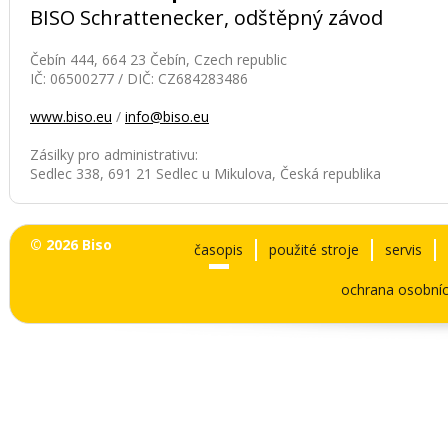
BISO Schrattenecker, odštěpný závod
Čebín 444, 664 23 Čebín, Czech republic
IČ: 06500277 / DIČ: CZ684283486
www.biso.eu
/
info@biso.eu
Zásilky pro administrativu:
Sedlec 338, 691 21 Sedlec u Mikulova, Česká republika
© 2026 Biso
časopis
použité stroje
servis
ochrana osobníc