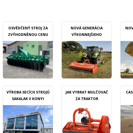
OSVĚDČENÝ STROJ ZA
NOVÁ GENERÁCIA
NOV
ZVÝHODNĚNOU CENU
VÝKONNEJŠIEHO
MULČOVAČU
VÝROBA SECÍCH STROJŮ
JAK VYBRAT MULČOVAČ
CAS
SAKALAK V KONYI
ZA TRAKTOR