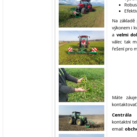
Robust
Efekti
Na základě 
výkonem i k
a
velmi do
válec tak m
řešení pro 
Máte záuj
kontaktovať
Centrála
kontaktní te
email:
obch