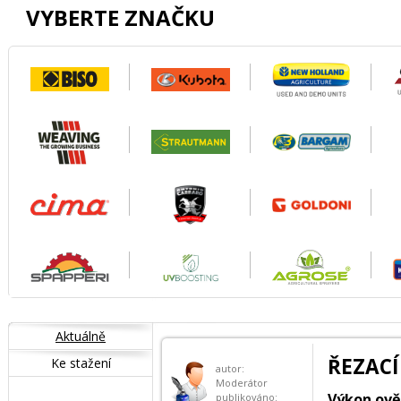
VYBERTE ZNAČKU
Aktuálně
ŘEZACÍ
Ke stažení
autor:
Moderátor
Výkon ově
publikováno: