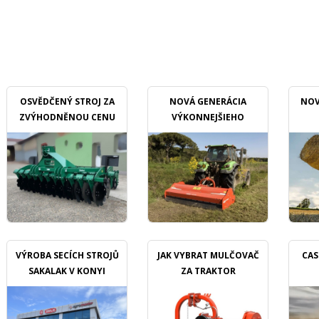
OSVĚDČENÝ STROJ ZA
NOVÁ GENERÁCIA
NOV
ZVÝHODNĚNOU CENU
VÝKONNEJŠIEHO
MULČOVAČU
VÝROBA SECÍCH STROJŮ
JAK VYBRAT MULČOVAČ
CAS
SAKALAK V KONYI
ZA TRAKTOR