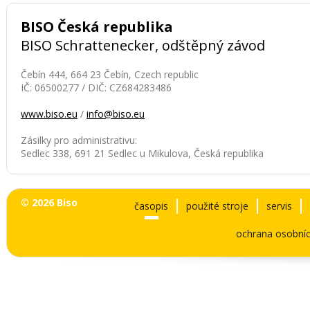
BISO Česká republika
BISO Schrattenecker, odštěpný závod
Čebín 444, 664 23 Čebín, Czech republic
IČ: 06500277 / DIČ: CZ684283486
www.biso.eu
/
info@biso.eu
Zásilky pro administrativu:
Sedlec 338, 691 21 Sedlec u Mikulova, Česká republika
© 2026 Biso
časopis
použité stroje
servis
ochrana osobníc