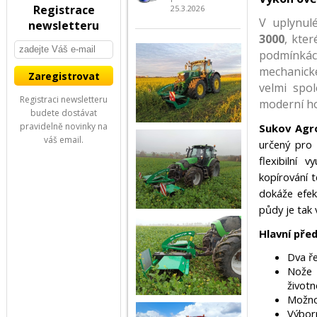
Registrace
25.3.2026
V uplynul
newsletteru
3000
, kter
podmínkách
mechanick
velmi spol
Registraci newsletteru
moderní h
budete dostávat
pravidelně novinky na
Sukov Agr
váš email.
určený pro 
flexibilní 
kopírování 
dokáže efek
půdy je tak
Hlavní pře
Dva ře
Nože 
životn
Možnos
Výbor