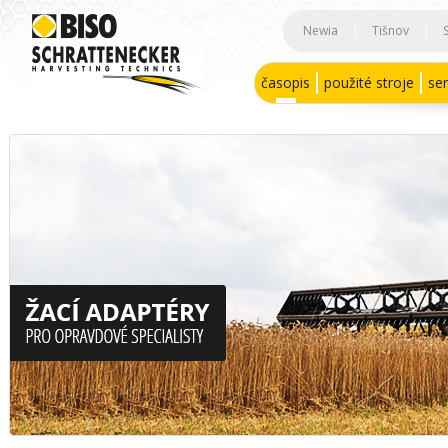
Newia
|
Tišnov
|
časopis
použité stroje
ser