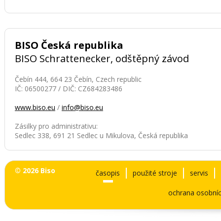
proto vyžaduje
přesnost, správné
načasování a vhodně
zvolenou techniku.
BISO Česká republika
BISO Schrattenecker, odštěpný závod
Čebín 444, 664 23 Čebín, Czech republic
IČ: 06500277 / DIČ: CZ684283486
www.biso.eu
/
info@biso.eu
Zásilky pro administrativu:
Sedlec 338, 691 21 Sedlec u Mikulova, Česká republika
© 2026 Biso
časopis
použité stroje
servis
ochrana osobníc