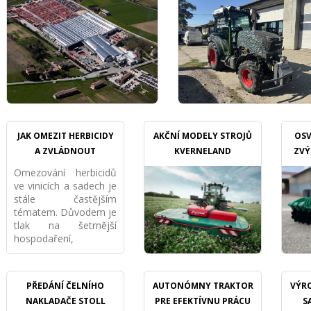
JAK OMEZIT HERBICIDY
AKČNÍ MODELY STROJŮ
OSV
A ZVLÁDNOUT
KVERNELAND
ZVÝ
PŘÍKMENNÝ PÁS
Omezování herbicidů
MECHANICKY VE VINICI I
ve vinicích a sadech je
SADU
stále častějším
tématem. Důvodem je
tlak na šetrnější
hospodaření,
požadavky
ekologických provozů,
ochrana půdy i snaha
PŘEDÁNÍ ČELNÍHO
AUTONÓMNY TRAKTOR
VÝRO
snížit závislost na
NAKLADAČE STOLL
PRE EFEKTÍVNU PRÁCU
S
chemii. Nejde však