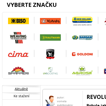
VYBERTE ZNAČKU
Aktuálně
REVOLU
Ke stažení
autor:
vomela
Bobule ja
publikováno: