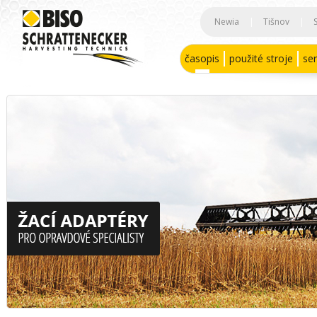
Newia
|
Tišnov
|
časopis
použité stroje
ser