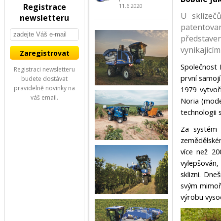
Registrace
11.6.2020
U sklízeč
newsletteru
patentov
představe
vynikající
Společnost 
Registraci newsletteru
první samojí
budete dostávat
pravidelně novinky na
1979 vytvoř
váš email.
Noria (mode
technologii s
Za systém 
zemědělském
více než 20
vylepšován,
sklizni. Dne
svým mimořá
výrobu vysoc