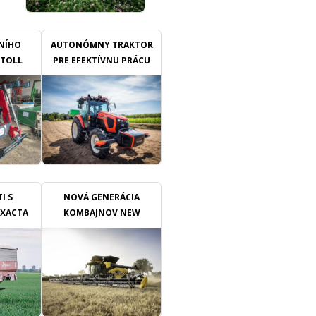
blízkosti keřů nebo kmenů
stromů, kde plevele konkurují
révě či ovocným stromům o
LNÍHO
vodu a živiny. Zároveň je zde
AUTONÓMNY TRAKTOR
vyšší riziko poškození kmínků,
STOLL
PRE EFEKTÍVNU PRÁCU
kmenů, opěrné konstrukce
E
nebo kapkové závlahy.
Mechanická práce proto
vyžaduje přesnost, správné
načasování a vhodně
zvolenou techniku.
I S
NOVÁ GENERÁCIA
EXACTA
KOMBAJNOV NEW
D IDC
HOLLAND CR10 A CR11