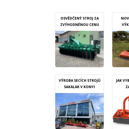
OSVĚDČENÝ STROJ ZA
NOV
ZVÝHODNĚNOU CENU
VÝK
M
VÝROBA SECÍCH STROJŮ
JAK VY
SAKALAK V KONYI
Z