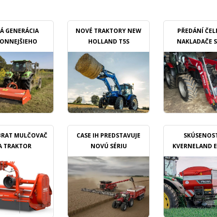
Á GENERÁCIA
NOVÉ TRAKTORY NEW
PŘEDÁNÍ ČE
ONNEJŠIEHO
HOLLAND T5S
NAKLADAČE 
ULČOVAČU
PROFILIN
BRAT MULČOVAČ
CASE IH PREDSTAVUJE
SKÚSENOST
A TRAKTOR
NOVÚ SÉRIU
KVERNELAND 
KOMBAJNOV
TL GEOSPREA