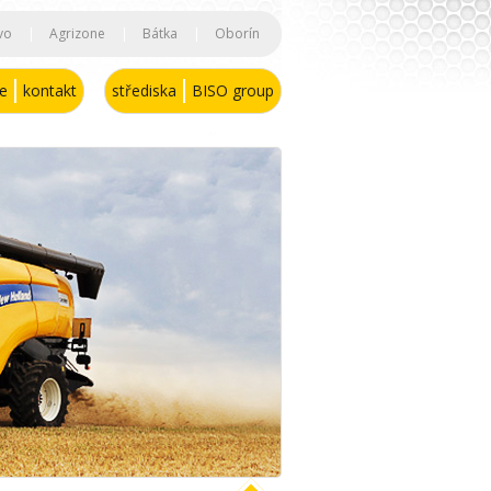
vo
|
Agrizone
|
Bátka
|
Oborín
se
kontakt
střediska
BISO group