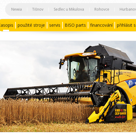
Newia
|
Tišnov
|
Sedlec u Mikulova
|
Rohovce
|
Hurbano
časopis
použité stroje
servis
BISO parts
financování
přihlásit 