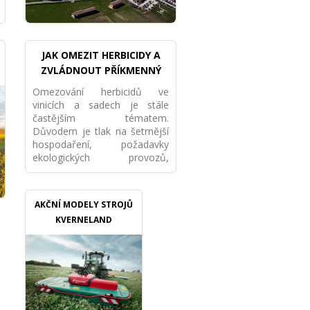
JAK OMEZIT HERBICIDY A
ZVLÁDNOUT PŘÍKMENNÝ
PÁS MECHANICKY VE VINICI I
Omezování herbicidů ve
SADU
vinicích a sadech je stále
častějším tématem.
Důvodem je tlak na šetrnější
hospodaření, požadavky
ekologických provozů,
ochrana půdy i snaha snížit
závislost na chemii. Nejde
však pouze o to „přestat
AKČNÍ MODELY STROJŮ
stříkat“. Pokud má porost
KVERNELAND
fungovat dlouhodobě, je
potřeba nastavit celý systém
mechanické údržby
příkmenného pásu.
Příkmenný pás patří mezi
nejnáročnější místa v porostu.
Nachází se v bezprostřední