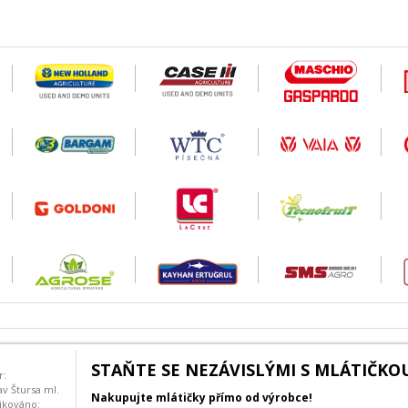
STAŇTE SE NEZÁVISLÝMI S MLÁTIČKOU
r:
av Štursa ml.
Nakupujte mlátičky přímo od výrobce!
ikováno: