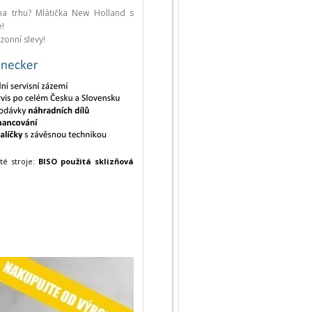
na trhu? Mlátička New Holland s
e!
zonní slevy!
té stroje:
BISO použitá sklizňová