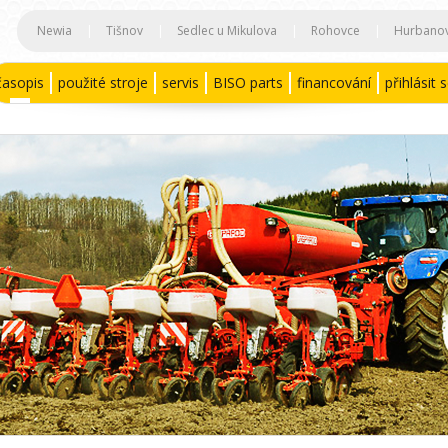
Newia
|
Tišnov
|
Sedlec u Mikulova
|
Rohovce
|
Hurbano
časopis
použité stroje
servis
BISO parts
financování
přihlásit 