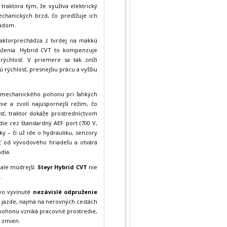
traktora tým, že využíva elektrický
chanických brzd, čo predlžuje ich
ladom.
raktorprechádza z tvrdej na mäkkú
zaťaženia. Hybrid CVT to kompenzuje
ýchlosť. V priemere sa tak zníži
 rýchlosť, presnejšiu prácu a vyššiu
a mechanického pohonu pri ľahkých
e a zvolí najúspornejší režim, čo
osť, traktor dokáže prostredníctvom
die cez štandardný AEF port (700 V,
y – či už ide o hydrauliku, senzory
sť od vývodového hriadeľu a otvára
dia.
, ale múdrejší.
Steyr Hybrid CVT
nie
.
ovo vyvinuté
nezávislé odpruženie
i jazde, najmä na nerovných cestách
pohonu vzniká pracovné prostredie,
h zmien.