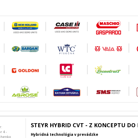
STEYR HYBRID CVT - Z KONCEPTU DO 
r:
r 4 -
Hybridná technológia v prevádzke
chenko