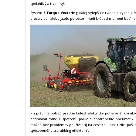
spoľahlivý a trvanlivý.
Systém
E-Torque Vectoring
ďalej vylepšuje riadenie výkonu. V
prácu v poli alebo jazdu po ceste – riadi krútiaci moment buď n
Pri práci na poli sú predné kolesá elektricky poháňané rovnako
optimálnu trakciu, spotrebu paliva a opotrebenie pneumatík. 
možné bez problémov používať aj na cestách – bez rizika poš
spôsobeného „scrubbing effektom“.