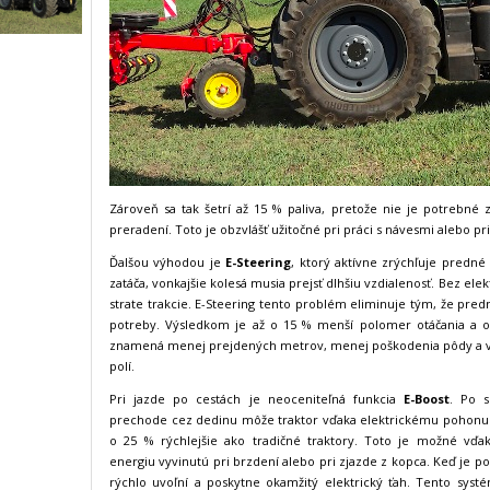
Zároveň sa tak šetrí až 15 % paliva, pretože nie je potrebné
preradení. Toto je obzvlášť užitočné pri práci s návesmi alebo p
Ďalšou výhodou je
E-Steering
, ktorý aktívne zrýchľuje predné 
zatáča, vonkajšie kolesá musia prejsť dlhšiu vzdialenosť. Bez el
strate trakcie. E-Steering tento problém eliminuje tým, že pred
potreby. Výsledkom je až o 15 % menší polomer otáčania a o
znamená menej prejdených metrov, menej poškodenia pôdy a vyš
polí.
Pri jazde po cestách je neoceniteľná funkcia
E-Boost
. Po s
prechode cez dedinu môže traktor vďaka elektrickému pohonu 
o 25 % rýchlejšie ako tradičné traktory. Toto je možné vď
energiu vyvinutú pri brzdení alebo pri zjazde z kopca. Keď je p
rýchlo uvoľní a poskytne okamžitý elektrický ťah. Tento systé