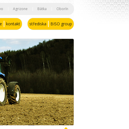
vo
|
Agrizone
|
Bátka
|
Oborín
se
kontakt
střediska
BISO group