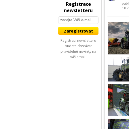
Registrace
publ
1.8.
newsletteru
Registraci newsletteru
budete dostávat
pravidelně novinky na
váš email.