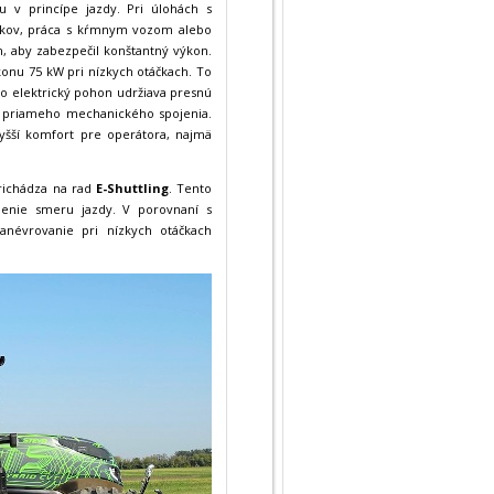
u v princípe jazdy. Pri úlohách s
alíkov, práca s kŕmnym vozom alebo
h, aby zabezpečil konštantný výkon.
ýkonu 75 kW pri nízkych otáčkach. To
čo elektrický pohon udržiava presnú
z priameho mechanického spojenia.
vyšší komfort pre operátora, najmä
richádza na rad
E-Shuttling
. Tento
denie smeru jazdy. V porovnaní s
névrovanie pri nízkych otáčkach