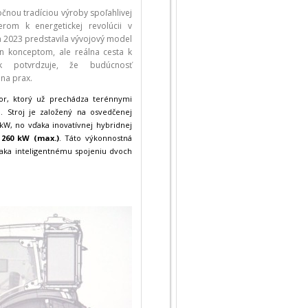
čnou tradíciou výroby spoľahlivej
rom k energetickej revolúcii v
 2023 predstavila vývojový model
en konceptom, ale reálna cesta k
ok potvrdzuje, že budúcnosť
 na prax.
tor, ktorý už prechádza terénnymi
 Stroj je založený na osvedčenej
, no vďaka inovatívnej hybridnej
ž
260 kW (max.)
. Táto výkonnostná
ka inteligentnému spojeniu dvoch