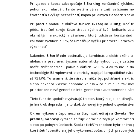
Pri zjazde z kopca zabezpečuje
E-Braking
konštantnú rýchlosť 
pohon ako retardér. Tento systém výrazne zníži zaťaženie me
životnosť a zvyšuje bezpečnosť, najmä pri dlhých zjazdoch s nák
Pri práci s pôdou je kľúčová funkcia
E-Torque Filling
. Keď t
pôdu, tradičné stroje často stratia rýchlosť kvôli kolísaniu 
okamžitým elektrickým zásahom, ktorý udržiava konštantnú r
kolísanie rýchlosti o 6 %, čo umožňuje vyššiu priemernú pracovnú
výkonnosť.
Nakoniec
E-Eco Mode
optimalizuje kombináciu elektrického 
úlohách a preprave. Systém automaticky vyhodnocuje zaťaženi
môže znížiť spotrebu paliva o ďalších 5–10 %. A ak to nie je d
technológie
E-Implement
elektricky napájať kompatibilné nára
až 75 kW). To znamená, že náradie môže byť poháňané elektrick
alebo dokonca vlastné pohonné kolesá – čo eliminuje závislo
priestor pre nové generácie inteligentného a autonómneho nára
Tieto funkcie spoločne vytvárajú traktor, ktorý nie je len silnejší
je len krok dopredu – je to skok do novej éry poľnohospodárstva
Okrem výkonu a úspornosti sa Steyr sústredí aj na človeka. N
prednej nápravy
výrazne znižuje vibrácie a zvyšuje komfort pr
alebo po poľných úsekoch. Spolu s tichším chodom hybridného 
ktoré šetrí operátora aj jeho výkonnosť počas dlhých pracovnýc