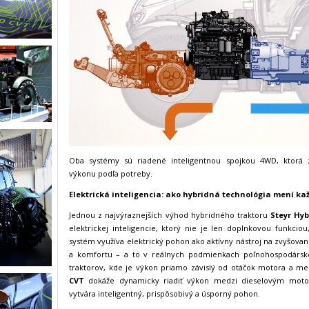
Oba systémy sú riadené inteligentnou spojkou 4WD, ktorá 
výkonu podľa potreby.
Elektrická inteligencia: ako hybridná technológia mení 
Jednou z najvýraznejších výhod hybridného traktoru
Steyr Hyb
elektrickej inteligencie, ktorý nie je len doplnkovou funkcio
systém využíva elektrický pohon ako aktívny nástroj na zvyšovan
a komfortu – a to v reálnych podmienkach poľnohospodárskej
traktorov, kde je výkon priamo závislý od otáčok motora a 
CVT
dokáže dynamicky riadiť výkon medzi dieselovým mot
vytvára inteligentný, prispôsobivý a úsporný pohon.