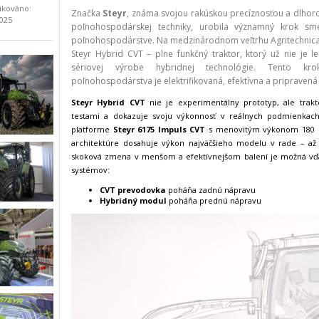
ikováno:
Značka
Steyr
, známa svojou rakúskou precíznosťou a dlhoro
2025
poľnohospodárskej techniky, urobila významný krok sme
poľnohospodárstve. Na medzinárodnom veľtrhu Agritechnica
Steyr Hybrid CVT – plne funkčný traktor, ktorý už nie je l
sériovej výrobe hybridnej technológie. Tento kr
poľnohospodárstva je elektrifikovaná, efektívna a pripravená
Steyr Hybrid CVT
nie je experimentálny prototyp, ale trak
testami a dokazuje svoju výkonnosť v reálnych podmienkach.
platforme
Steyr 6175 Impuls CVT
s menovitým výkonom 180 kW
architektúre dosahuje výkon najväčšieho modelu v rade – a
skoková zmena v menšom a efektívnejšom balení je možná vďa
systémov:
CVT prevodovka
poháňa zadnú nápravu
Hybridný modul
poháňa prednú nápravu