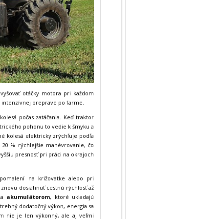
 zvyšovať otáčky motora pri každom
ri intenzívnej preprave po farme.
kolesá počas zatáčania. Keď traktor
ektrického pohonu to vedie k šmyku a
né kolesá elektricky zrýchľuje podľa
 20 % rýchlejšie manévrovanie, čo
šiu presnosť pri práci na okrajoch
pomalení na križovatke alebo pri
znovu dosiahnuť cestnú rýchlosť až
aka
akumulátorom
, ktoré ukladajú
otrebný dodatočný výkon, energia sa
m nie je len výkonný, ale aj veľmi