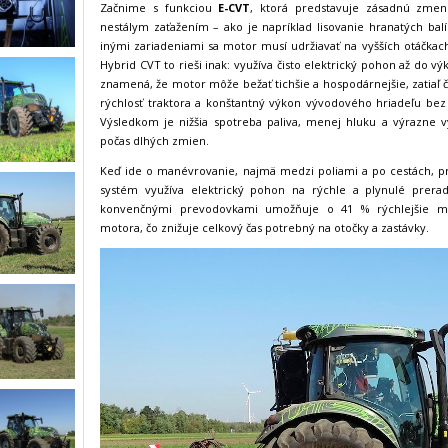
Začnime s funkciou
E-CVT
, ktorá predstavuje zásadnú zmen
nestálym zaťažením – ako je napríklad lisovanie hranatých b
inými zariadeniami sa motor musí udržiavať na vyšších otáčkac
Hybrid CVT to rieši inak: využíva čisto elektrický pohon až do v
znamená, že motor môže bežať tichšie a hospodárnejšie, zatiaľ 
rýchlosť traktora a konštantný výkon vývodového hriadeľu be
Výsledkom je nižšia spotreba paliva, menej hluku a výrazne 
počas dlhých zmien.
Keď ide o manévrovanie, najmä medzi poliami a po cestách, p
systém využíva elektrický pohon na rýchle a plynulé prera
konvenčnými prevodovkami umožňuje o 41 % rýchlejšie ma
motora, čo znižuje celkový čas potrebný na otočky a zastávky.