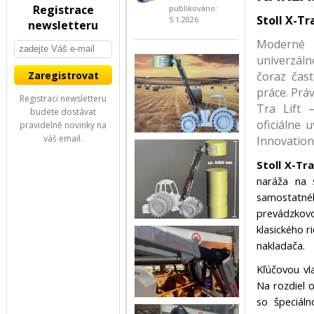
Registrace
publikováno:
Stoll X-Tr
5.1.2026
newsletteru
Moderné 
univerzáln
čoraz čast
práce. Prá
Registraci newsletteru
Tra Lift 
budete dostávat
oficiálne 
pravidelně novinky na
váš email.
Innovation
Stoll X-Tra
naráža na s
samostatn
prevádzkov
klasického 
nakladača.
Kľúčovou v
Na rozdiel 
so špeciáln