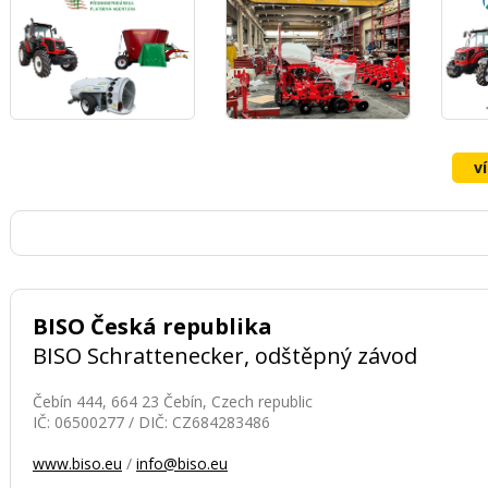
v
BISO Česká republika
BISO Schrattenecker, odštěpný závod
Čebín 444, 664 23 Čebín, Czech republic
IČ: 06500277 / DIČ: CZ684283486
www.biso.eu
/
info@biso.eu