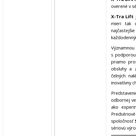
overené v s
X-Tra Lift
j
mieri tak 
najčastejšie
každodenným
Významnou s
s podporou 
priamo pros
obsluhy a 
čelných nak
inovatívny c
Predstaven
odbornej ve
ako experi
Predsériov
spoločnosť
sériovú výro