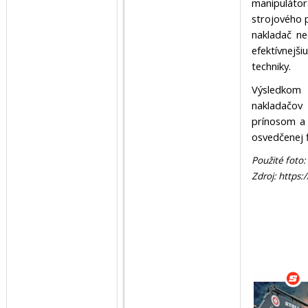
manipulátora
strojového 
nakladač ne
efektívnejši
techniky.
Výsledkom 
nakladačov
prínosom a 
osvedčenej f
Použité foto:
Zdroj:
https:/