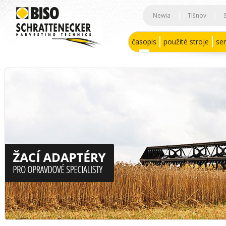
Newia
|
Tišnov
|
časopis
použité stroje
ser