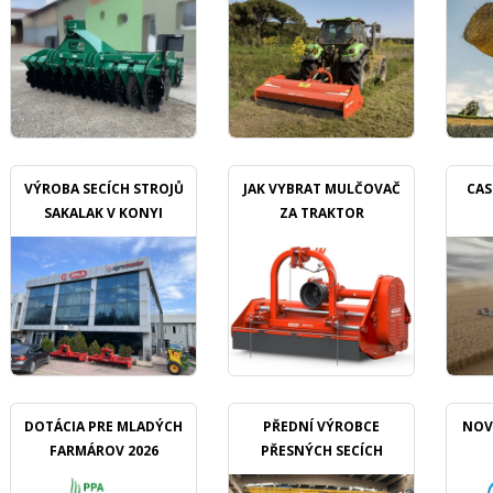
VÝROBA SECÍCH STROJŮ
JAK VYBRAT MULČOVAČ
CAS
SAKALAK V KONYI
ZA TRAKTOR
DOTÁCIA PRE MLADÝCH
PŘEDNÍ VÝROBCE
NOV
FARMÁROV 2026
PŘESNÝCH SECÍCH
STROJŮ OZDOKEN