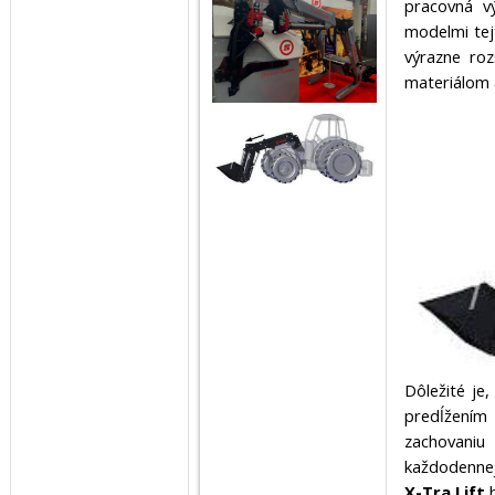
pracovná v
modelmi tej
výrazne roz
materiálom a
Dôležité je
predĺžením
zachovaniu 
každodennej
X-Tra Lift
b