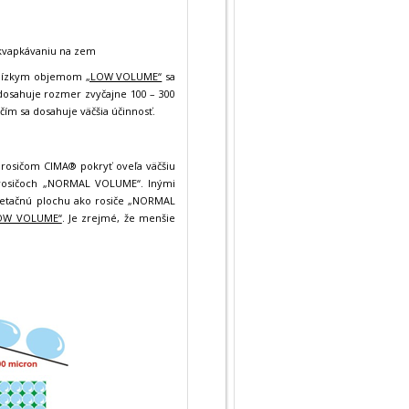
dkvapkávaniu na zem
 s nízkym objemom
„LOW VOLUME“
sa
osahuje rozmer zvyčajne 100 – 300
ím sa dosahuje väčšia účinnosť.
rosičom CIMA® pokryť oveľa väčšiu
h rosičoch „NORMAL VOLUME“. Inými
egetačnú plochu ako rosiče „NORMAL
OW VOLUME“
. Je zrejmé, že menšie