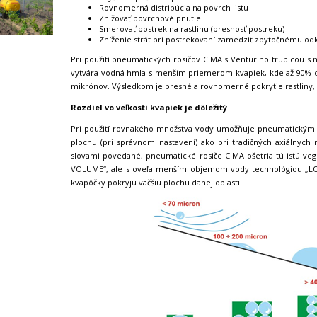
Rovnomerná distribúcia na povrch listu
Znižovať povrchové pnutie
Smerovať postrek na rastlinu (presnosť postreku)
Zníženie strát pri postrekovaní zamedziť zbytočnému o
Pri použití pneumatických rosičov CIMA s Venturiho trubicou
vytvára vodná hmla s menším priemerom kvapiek, kde až 90% d
mikrónov. Výsledkom je presné a rovnomerné pokrytie rastliny, č
Rozdiel vo veľkosti kvapiek je dôležitý
Pri použití rovnakého množstva vody umožňuje pneumatickým 
plochu (pri správnom nastavení) ako pri tradičných axiálnyc
slovami povedané, pneumatické rosiče CIMA ošetria tú istú v
VOLUME“, ale s oveľa menším objemom vody technológiou
„L
kvapôčky pokryjú väčšiu plochu danej oblasti.