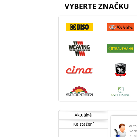
VYBERTE ZNAČKU
Aktuálně
Ke stažení
auto
Václ
publ