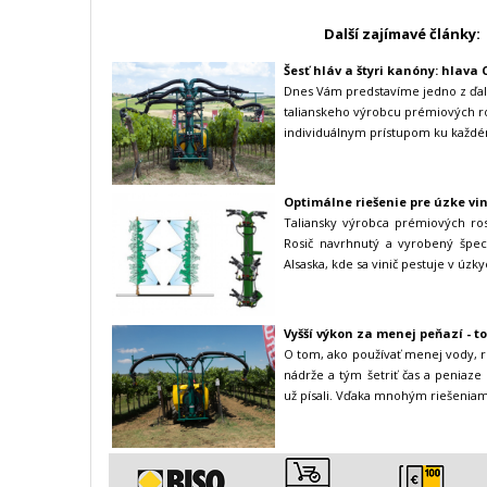
Další zajímavé články:
Šesť hláv a štyri kanóny: hlava C
Dnes Vám predstavíme jedno z ďalš
talianskeho výrobcu prémiových ro
individuálnym prístupom ku každém
Optimálne riešenie pre úzke vi
Taliansky výrobca prémiových ros
Rosič navrhnutý a vyrobený špeci
Alsaska, kde sa vinič pestuje v úzk
Vyšší výkon za menej peňazí - t
O tom, ako používať menej vody, 
nádrže a tým šetriť čas a penia
už písali. Vďaka mnohým riešeniam