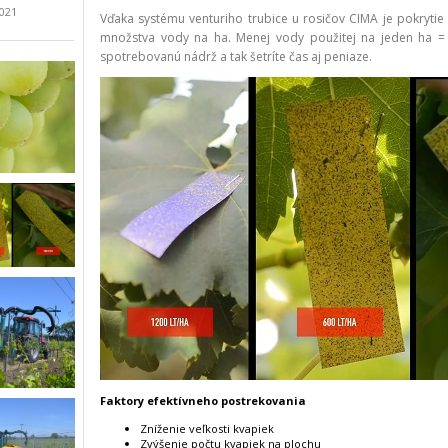
2021
Vďaka systému venturiho trubice u rosičov CIMA je pokrytie
množstva vody na ha. Menej vody použitej na jeden ha = 
spotrebovanú nádrž a tak šetríte čas aj peniaze.
Faktory efektívneho postrekovania
Zníženie veľkosti kvapiek
Zvýšenie počtu kvapiek na plochu