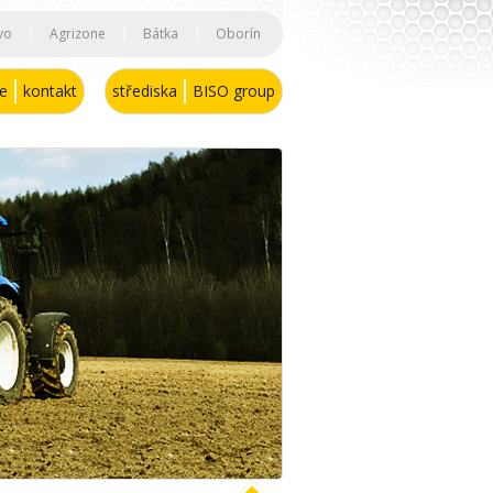
vo
|
Agrizone
|
Bátka
|
Oborín
se
kontakt
střediska
BISO group