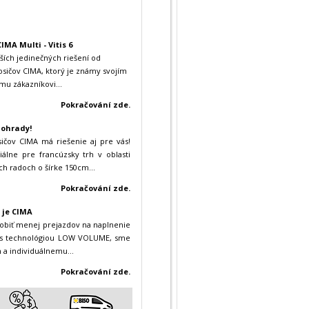
IMA Multi - Vitis 6
ích jedinečných riešení od
sičov CIMA, ktorý je známy svojím
u zákazníkovi...
Pokračování zde.
nohrady!
ičov CIMA má riešenie aj pre vás!
álne pre francúzsky trh v oblasti
ych radoch o šírke 150cm...
Pokračování zde.
o je CIMA
robiť menej prejazdov na naplnenie
ze s technológiou LOW VOLUME, sme
 a individuálnemu...
Pokračování zde.