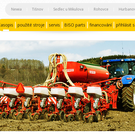
Newia
|
Tišnov
|
Sedlec u Mikulova
|
Rohovce
|
Hurbano
časopis
použité stroje
servis
BISO parts
financování
přihlásit 