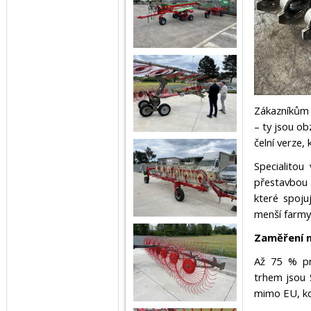
Zákazníkům 
– ty jsou o
čelní verze,
Specialitou
přestavbou 
které spoju
menší farmy
Zaměření 
Až 75 % pr
trhem jsou 
mimo EU, kde