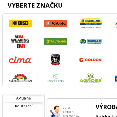
VYBERTE ZNAČKU
Aktuálně
VÝROBA
Ke stažení
autor:
Editor 4 -
Italská t
Marchenko