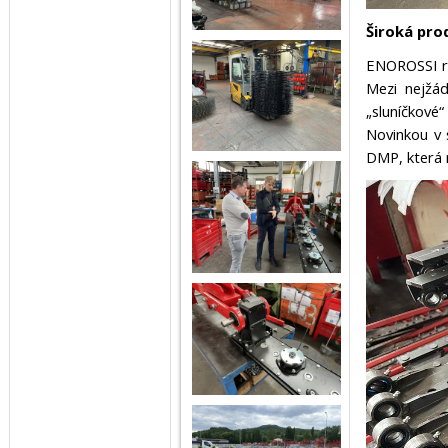
Široká pro
ENOROSSI ro
Mezi nejžá
„sluníčkové
Novinkou v 
DMP, která r