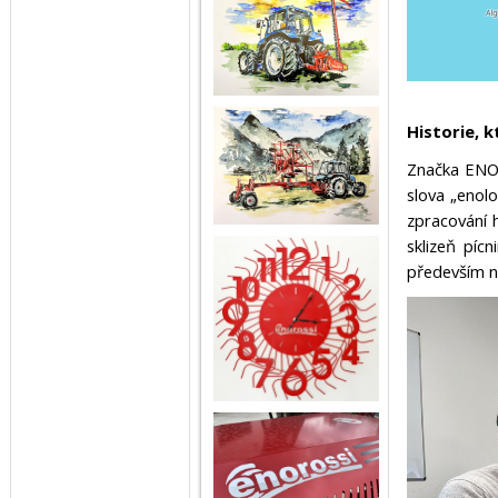
Historie, 
Značka ENOR
slova „enolo
zpracování 
sklizeň píc
především na