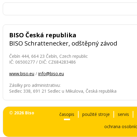
kapkové závlahy.
Mechanická práce
proto vyžaduje
přesnost, správné
načasování a vhodně
zvolenou techniku.
BISO Česká republika
BISO Schrattenecker, odštěpný závod
Čebín 444, 664 23 Čebín, Czech republic
IČ: 06500277 / DIČ: CZ684283486
www.biso.eu
/
info@biso.eu
Zásilky pro administrativu:
Sedlec 338, 691 21 Sedlec u Mikulova, Česká republika
© 2026 Biso
časopis
použité stroje
servis
ochrana osobníc