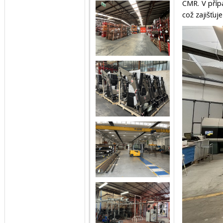
CMR. V příp
což zajišťuj