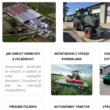
GASPARDO
TRAKTORU V SADOCH
JAK OMEZIT HERBICIDY
AKČNÍ MODELY STROJŮ
OSV
A ZVLÁDNOUT
KVERNELAND
ZVÝ
PŘÍKMENNÝ PÁS
Omezování herbicidů
MECHANICKY VE VINICI I
ve vinicích a sadech je
SADU
stále častějším
tématem. Důvodem je
tlak na šetrnější
hospodaření,
požadavky
ekologických provozů,
ochrana půdy i snaha
PŘEDÁNÍ ČELNÍHO
AUTONÓMNY TRAKTOR
VÝRO
snížit závislost na