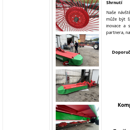
Shrnutí
Naše návště
může být šp
inovace a 
partnera, n
Doporuč
Komp