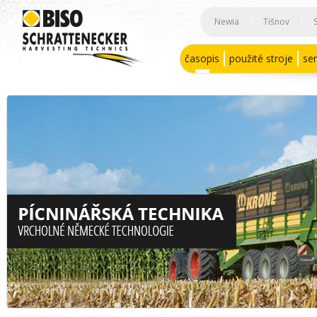
Newia
|
Tišnov
|
časopis
použité stroje
ser