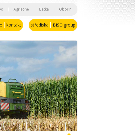
vo
|
Agrizone
|
Bátka
|
Oborín
se
kontakt
střediska
BISO group