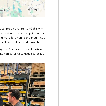
e úzce propojena se zemědělstvím i
majitelů a dnes se na jejím vedení
ze u manažerských rozhodnutí – celá
 v reálných polních podmínkách.
kých řešení, robustnosti konstrukce
niku vznikající na základě skutečných