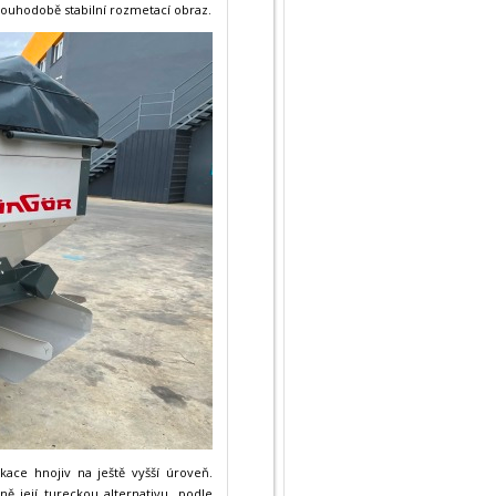
 dlouhodobě stabilní rozmetací obraz.
kace hnojiv na ještě vyšší úroveň.
dně její tureckou alternativu, podle