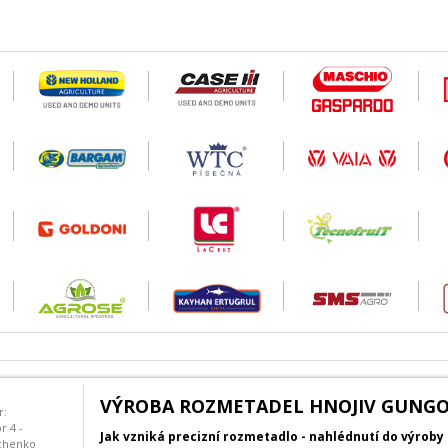
VÝROBA ROZMETADEL HNOJIV GUNG
r:
r 4 -
Jak vzniká precizní rozmetadlo - nahlédnutí do výroby
chenko