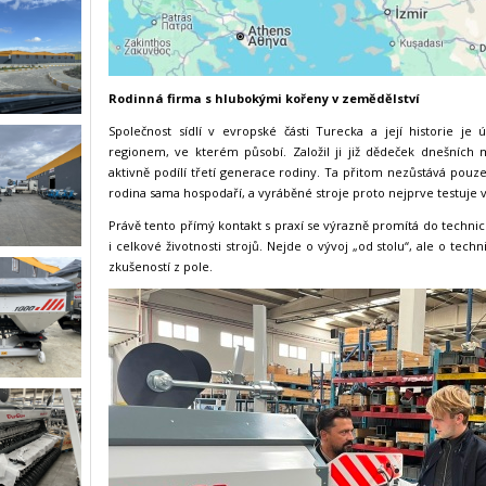
Rodinná firma s hlubokými kořeny v zemědělství
Společnost sídlí v evropské části Turecka a její historie j
regionem, ve kterém působí. Založil ji již dědeček dnešních 
aktivně podílí třetí generace rodiny. Ta přitom nezůstává pou
rodina sama hospodaří, a vyráběné stroje proto nejprve testuje
Právě tento přímý kontakt s praxí se výrazně promítá do technic
i celkové životnosti strojů. Nejde o vývoj „od stolu“, ale o tech
zkušeností z pole.