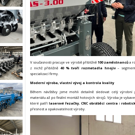
V současnosti pracuje ve výrobě přibližně
100 zaměstnanců
a r
z nichž přibližně
40 % tvoří rozmetadla hnojiv
– segment,
specializací firmy.
Moderní výroba, vlastní vývoj a kontrola kvality
Během návštěvy jsme mohli detailně sledovat celý výrobní
materiálu až po finální montáž hotových strojů. Výroba je vyb
které patří
laserové řezačky
,
CNC obráběcí centra
i
robotic
přesnost a opakovatelnost výroby.