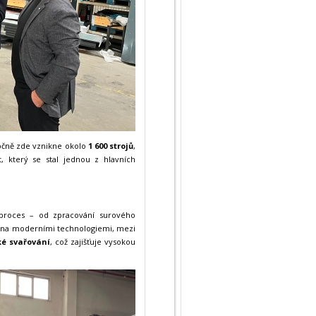
očně zde vznikne okolo
1 600 strojů
,
 který se stal jednou z hlavních
 proces – od zpracování surového
avena moderními technologiemi, mezi
ké svařování
, což zajišťuje vysokou