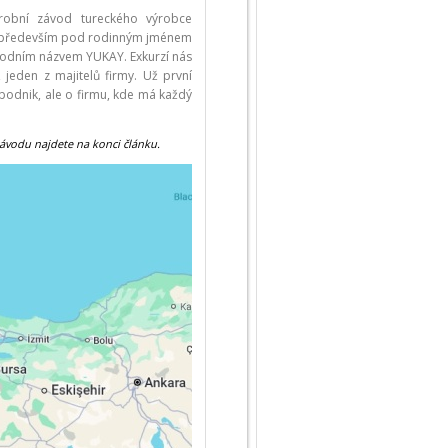
ýrobní závod tureckého výrobce
mé především pod rodinným jménem
odním názvem YUKAY. Exkurzí nás
jeden z majitelů firmy. Už první
podnik, ale o firmu, kde má každý
závodu najdete na konci článku.