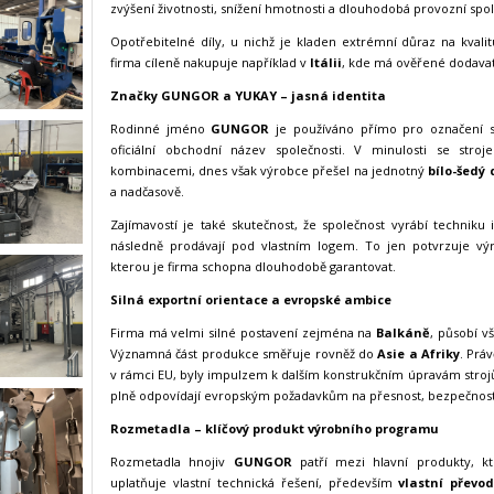
zvýšení životnosti, snížení hmotnosti a dlouhodobá provozní spol
Opotřebitelné díly, u nichž je kladen extrémní důraz na kvali
firma cíleně nakupuje například v
Itálii
, kde má ověřené dodavat
Značky GUNGOR a YUKAY – jasná identita
Rodinné jméno
GUNGOR
je používáno přímo pro označení s
oficiální obchodní název společnosti. V minulosti se stro
kombinacemi, dnes však výrobce přešel na jednotný
bílo-šedý 
a nadčasově.
Zajímavostí je také skutečnost, že společnost vyrábí techniku i
následně prodávají pod vlastním logem. To jen potvrzuje výr
kterou je firma schopna dlouhodobě garantovat.
Silná exportní orientace a evropské ambice
Firma má velmi silné postavení zejména na
Balkáně
, působí v
Významná část produkce směřuje rovněž do
Asie a Afriky
. Prá
v rámci EU, byly impulzem k dalším konstrukčním úpravám stroj
plně odpovídají evropským požadavkům na přesnost, bezpečnost 
Rozmetadla – klíčový produkt výrobního programu
Rozmetadla hnojiv
GUNGOR
patří mezi hlavní produkty, k
uplatňuje vlastní technická řešení, především
vlastní převo