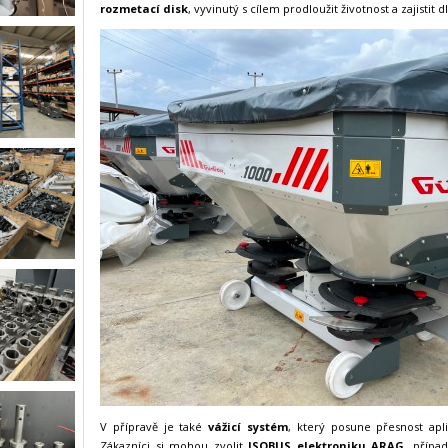
rozmetací disk
, vyvinutý s cílem prodloužit životnost a zajistit
V přípravě je také
vážicí systém
, který posune přesnost apli
Zákazníci si mohou zvolit
ISOBUS elektroniku ARAG
, přípa