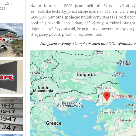
ikováno:
Na podzim roku 2025 jsme měli příležitost navštívit v
2026
zemědělské techniky, jehož stroje jsou na našem trhu zná
GUNGOR. Samotná společnost však vystupuje také pod obch
osobně provedli Fatih Özkan, šéf výroby, a Yüksel Güngör, 
dojem z návštěvy potvrdil, že nejde o anonymní průmyslový 
stroj jasný původ, příběh a odpovědnost.
Fotogalerii z výroby a kompletní video prohlídku výrobního 