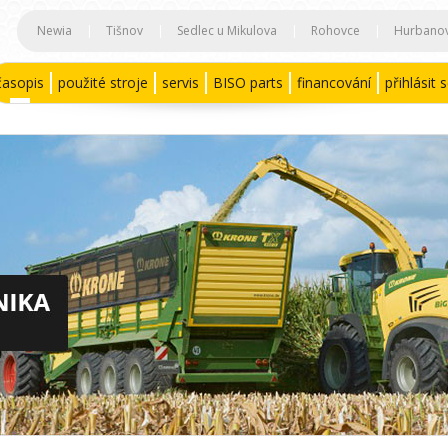
Newia
|
Tišnov
|
Sedlec u Mikulova
|
Rohovce
|
Hurbano
časopis
použité stroje
servis
BISO parts
financování
přihlásit 