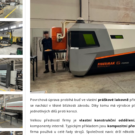
Povrchová úprava probíhá buď ve vlastní
práškové lakovně
pří
se nachází v těsné blízkosti závodu. Díky tomu má výrobce p
jednotlivých dílů proti korozi.
Velkou předností firmy je
vlastní konstrukční oddělení
komponenty interně. Typickým příkladem jsou
kompozitní pře
firma používá u celé řady strojů. Společnost navíc drží několik