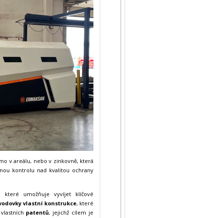
mo v areálu, nebo v zinkovně, která
lnou kontrolu nad kvalitou ochrany
, které umožňuje vyvíjet klíčové
vodovky vlastní konstrukce
, které
 vlastních
patentů
, jejichž cílem je