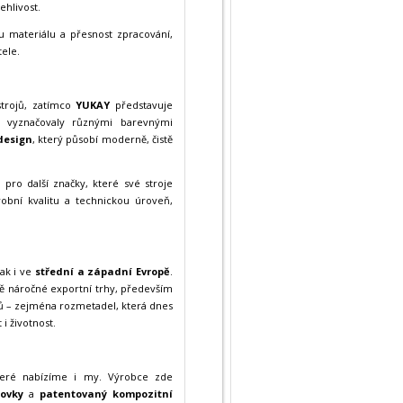
ehlivost.
tu materiálu a přesnost zpracování,
ele.
trojů, zatímco
YUKAY
představuje
je vyznačovaly různými barevnými
design
, který působí moderně, čistě
 pro další značky, které své stroje
obní kvalitu a technickou úroveň,
šak i ve
střední a západní Evropě
.
vě náročné exportní trhy, především
ů – zejména rozmetadel, která dnes
i životnost.
teré nabízíme i my. Výrobce zde
dovky
a
patentovaný kompozitní