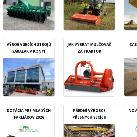
VÝROBA SECÍCH STROJŮ
JAK VYBRAT MULČOVAČ
CAS
SAKALAK V KONYI
ZA TRAKTOR
DOTÁCIA PRE MLADÝCH
PŘEDNÍ VÝROBCE
NOV
FARMÁROV 2026
PŘESNÝCH SECÍCH
STROJŮ OZDOKEN