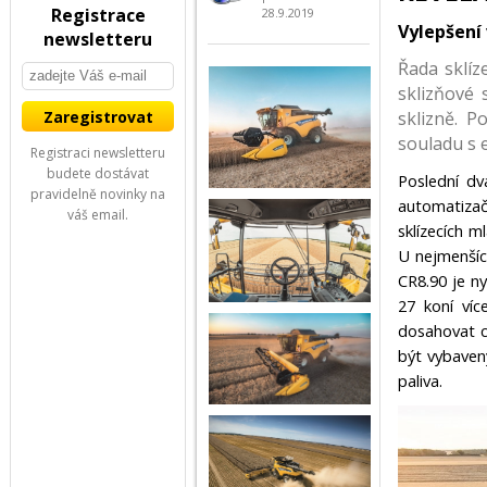
Registrace
28.9.2019
Vylepšení 
newsletteru
Řada sklíz
sklizňové 
sklizně. P
souladu s 
Registraci newsletteru
budete dostávat
Poslední dv
pravidelně novinky na
automatiza
váš email.
sklízecích m
U nejmenšíc
CR8.90 je n
27 koní ví
dosahovat c
být vybaven
paliva.