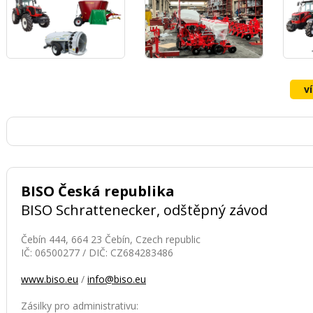
v
BISO Česká republika
BISO Schrattenecker, odštěpný závod
Čebín 444, 664 23 Čebín, Czech republic
IČ: 06500277 / DIČ: CZ684283486
www.biso.eu
/
info@biso.eu
Zásilky pro administrativu: