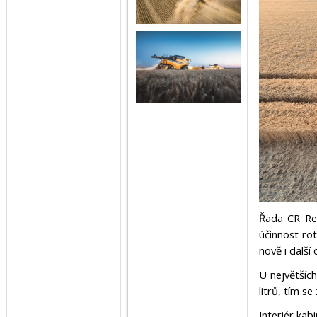
Řada CR Rev
účinnost rot
nově i další
U největšíc
litrů, tím s
Interiér ka