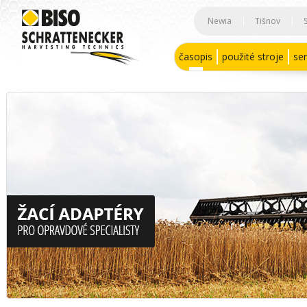
Newia
|
Tišnov
|
časopis
použité stroje
ser