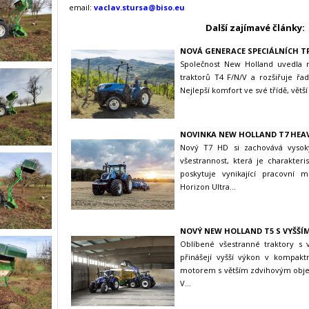
email:
vaclav.stursa@biso.eu
Další zajímavé články:
NOVÁ GENERACE SPECIÁLNÍCH 
Společnost New Holland uvedla n
traktorů T4 F/N/V a rozšiřuje ř
Nejlepší komfort ve své třídě, větší
NOVINKA NEW HOLLAND T7 HEA
Nový T7 HD si zachovává vysok
všestrannost, která je charakter
poskytuje vynikající pracovní 
Horizon Ultra...
NOVÝ NEW HOLLAND T5 S VYŠŠÍ
Oblíbené všestranné traktory s
přinášejí vyšší výkon v kompakt
motorem s větším zdvihovým obje
V
...