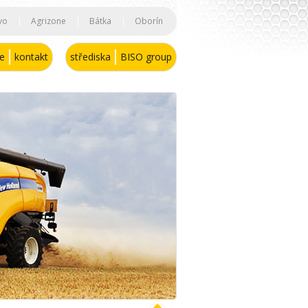
vo
|
Agrizone
|
Bátka
|
Oborín
se
kontakt
střediska
BISO group