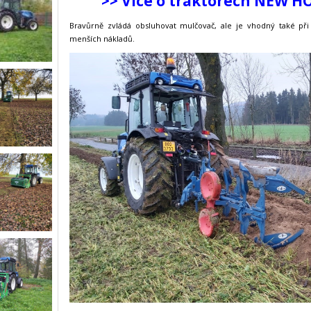
>> Více o traktorech NEW H
Bravůrně zvládá obsluhovat mulčovač, ale je vhodný také př
menších nákladů.