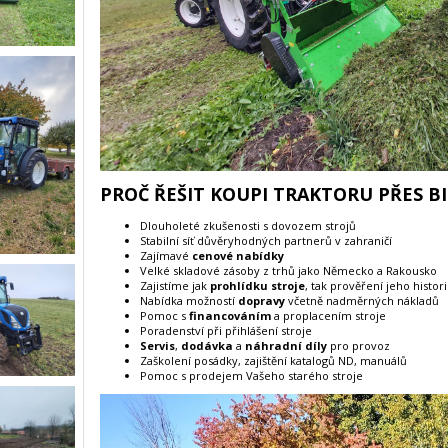
PROČ ŘEŠIT KOUPI TRAKTORU PŘES B
Dlouholeté zkušenosti s dovozem strojů
Stabilní síť důvěryhodných partnerů v zahraničí
Zajímavé
cenové nabídky
Velké skladové zásoby z trhů jako Německo a Rakousko
Zajistíme jak
prohlídku stroje
, tak prověření jeho histor
Nabídka možností
dopravy
včetně nadměrných nákladů
Pomoc s
financováním
a proplacením stroje
Poradenství při přihlášení stroje
Servis
,
dodávka
a
náhradní díly
pro provoz
Zaškolení posádky, zajištění katalogů ND, manuálů
Pomoc s prodejem Vašeho starého stroje