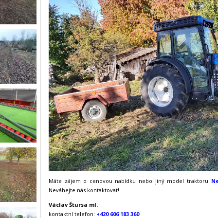
Máte zájem o cenovou nabídku nebo jiný model traktoru
Ne
Neváhejte nás kontaktovat!
Václav Štursa ml.
kontaktní telefon:
+420 606 183 360