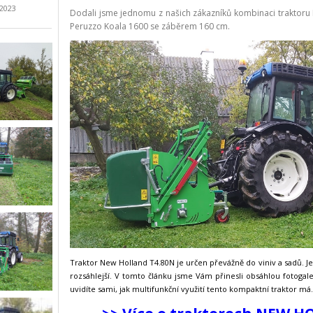
.2023
Dodali jsme jednomu z našich zákazníků kombinaci traktor
Peruzzo Koala 1600 se záběrem 160 cm.
Traktor New Holland T4.80N je určen převážně do viniv a sadů. Je
rozsáhlejší. V tomto článku jsme Vám přinesli obsáhlou fotogale
uvidíte sami, jak multifunkční využití tento kompaktní traktor má.