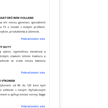
TRAKTORŮ NEW HOLLAND
a trh novou generaci speciálních
adu T3 o model s nízkým profilem.
 výkon, produktivita a účinnost..
Pokračování zde.
VY DUTY
ý výkon, výjimečnou obratnost a
istickým znakem tohoto traktoru a
možnosti se zcela novou kabinou
Pokračování zde.
M VÝKONEM
 výkonem od 80 do 120 koní nyní
ní velikosti s novým čtyřválcovým
mem a splňují emisní normy Stage
Pokračování zd
e
.