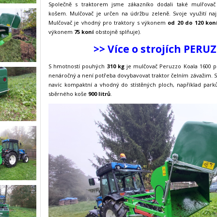
Společně s traktorem jsme zákazníko dodali také mulřova
košem. Mulčovač je určen na údržbu zeleně. Svoje využití na
Mulčovač je vhodný pro traktory s výkonem
od 20 do 120 kon
výkonem
75 koní
obstojně splňuje).
>> Více o strojích PERU
S hmotností pouhých
310 kg
je mulčovač
Peruzzo Koala 1600 pr
nenáročný a není potřeba dovybavovat traktor čelním závažim.
navíc kompaktní a vhodný do stístěných ploch, například par
sběrného koše
900 litrů
.