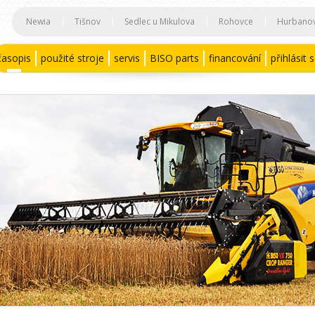
Newia
|
Tišnov
|
Sedlec u Mikulova
|
Rohovce
|
Hurbano
časopis
použité stroje
servis
BISO parts
financování
přihlásit 