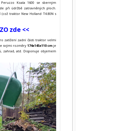
č Peruzzo Koala 1600 se sberným
jde při údržbě zatravněných ploch.
í
(což traktor New Holland T4.80N s
ZZO zde <<
o zatížení zadní části traktor velmi
 Se svými rozměry
174x145x110 cm
je
ků, zahrad, atd. Disponuje objemem