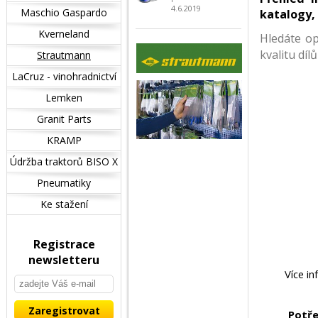
4.6.2019
Maschio Gaspardo
katalogy,
Kverneland
Hledáte op
kvalitu dí
Strautmann
LaCruz - vinohradnictví
Lemken
Granit Parts
KRAMP
Údržba traktorů BISO X
Pneumatiky
Ke stažení
Registrace
newsletteru
Více in
Potře