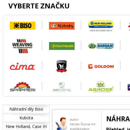
VYBERTE ZNAČKU
Náhradní díly Biso
NÁHRA
Kubota
autor:
Václav Štursa ml.
New Holland, Case IH
Přehled i
publikováno: