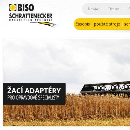
Newia
|
Tišnov
|
časopis
použité stroje
ser