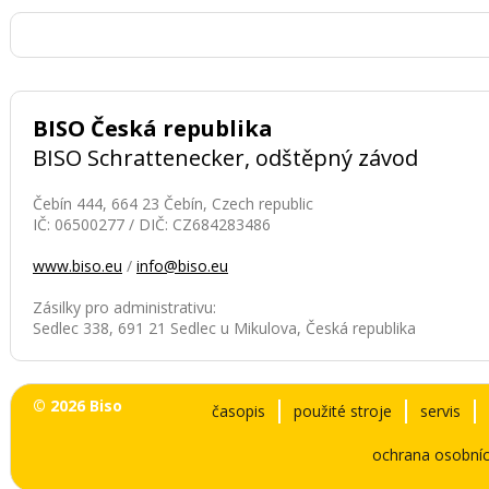
BISO Česká republika
BISO Schrattenecker, odštěpný závod
Čebín 444, 664 23 Čebín, Czech republic
IČ: 06500277 / DIČ: CZ684283486
www.biso.eu
/
info@biso.eu
Zásilky pro administrativu:
Sedlec 338, 691 21 Sedlec u Mikulova, Česká republika
© 2026 Biso
časopis
použité stroje
servis
ochrana osobníc