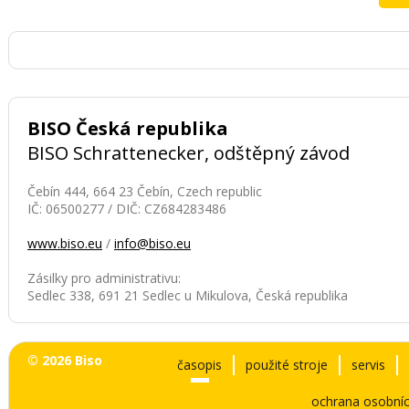
BISO Česká republika
BISO Schrattenecker, odštěpný závod
Čebín 444, 664 23 Čebín, Czech republic
IČ: 06500277 / DIČ: CZ684283486
www.biso.eu
/
info@biso.eu
Zásilky pro administrativu:
Sedlec 338, 691 21 Sedlec u Mikulova, Česká republika
© 2026 Biso
časopis
použité stroje
servis
ochrana osobníc