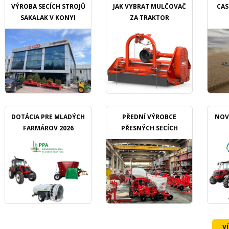
VÝROBA SECÍCH STROJŮ
JAK VYBRAT MULČOVAČ
CAS
SAKALAK V KONYI
ZA TRAKTOR
DOTÁCIA PRE MLADÝCH
PŘEDNÍ VÝROBCE
NOV
FARMÁROV 2026
PŘESNÝCH SECÍCH
STROJŮ OZDOKEN
v