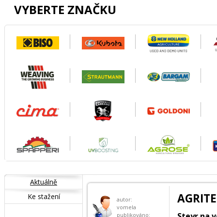
VYBERTE ZNAČKU
Aktuálně
AGRITE
Ke stažení
autor:
vomela
Steyr na 
publikováno: