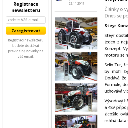
Registrace
23.11.2019
Články o vý
newsletteru
Dnes se po
Steyr Kon
Steyr dosta
Registraci newsletteru
Jeden z nej
budete dostávat
Konzept. Vy
pravidelně novinky na
motoru se m
váš email.
Selin Tur, ř
by mohl bý
Dodává, že 
Formule, dok
uchovává v b
Vývodový hř
a 48V připoj
zlepšilo ov
reálná data 