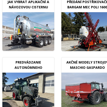
JAK VYBRAT APLIKAČNÍ A
PŘEDÁNÍ POSTŘIKOVAČ
NÁVOZOVOU CISTERNU
BARGAM MEC POLI 160
BDX
PREDVÁDZANIE
AKČNÉ MODELY STROJO
AUTONÓMNEHO
MASCHIO GASPARDO
TRAKTORU V SADOCH