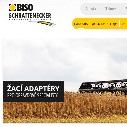
Newia
|
Tišnov
|
časopis
použité stroje
ser