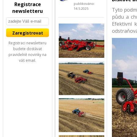
Registrace
publikováno:
14.5.2025
Tyto podmí
newsletteru
půdu a chr
Efektivní 
odstraňován
Registraci newsletteru
budete dostávat
pravidelně novinky na
váš email.