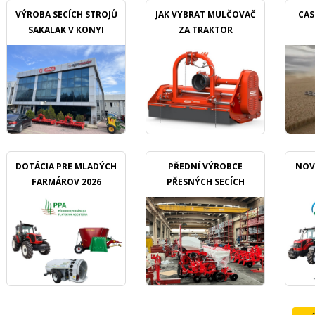
VÝROBA SECÍCH STROJŮ
JAK VYBRAT MULČOVAČ
CAS
SAKALAK V KONYI
ZA TRAKTOR
DOTÁCIA PRE MLADÝCH
PŘEDNÍ VÝROBCE
NOV
FARMÁROV 2026
PŘESNÝCH SECÍCH
STROJŮ OZDOKEN