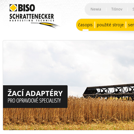
Newia
|
Tišnov
|
časopis
použité stroje
ser