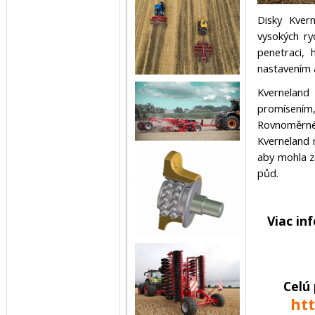
Disky Kvern
vysokých ry
penetraci, 
nastavením 
Kverneland 
promísením,
Rovnoměrné
Kverneland n
aby mohla z
půd.
Viac in
Celú
ht