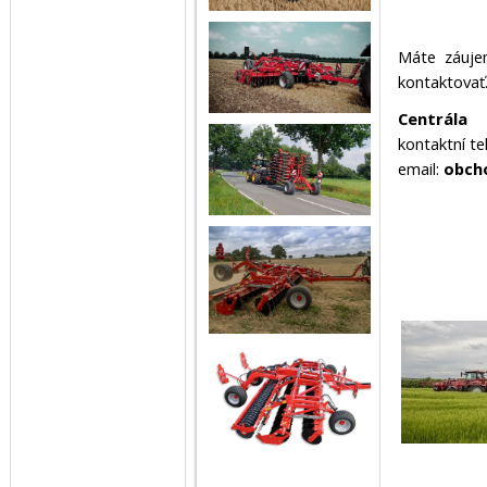
Máte záuje
kontaktovať
Centrála
kontaktní te
email:
obch