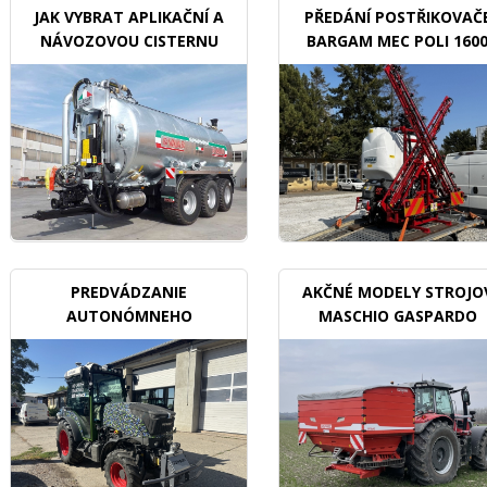
JAK VYBRAT APLIKAČNÍ A
PŘEDÁNÍ POSTŘIKOVAČ
NÁVOZOVOU CISTERNU
BARGAM MEC POLI 160
BDX
PREDVÁDZANIE
AKČNÉ MODELY STROJO
AUTONÓMNEHO
MASCHIO GASPARDO
TRAKTORU V SADOCH