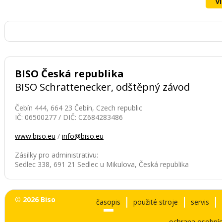
v
BISO Česká republika
BISO Schrattenecker, odštěpný závod
Čebín 444, 664 23 Čebín, Czech republic
IČ: 06500277 / DIČ: CZ684283486
www.biso.eu
/
info@biso.eu
Zásilky pro administrativu:
Sedlec 338, 691 21 Sedlec u Mikulova, Česká republika
© 2026 Biso
časopis
použité stroje
servis
ochrana osobníc