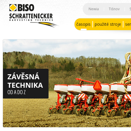
Newia
|
Tišnov
|
časopis
použité stroje
ser