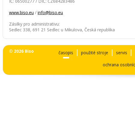
IČ: 06500277 / DIČ: CZ684283486
www.biso.eu
/
info@biso.eu
Zásilky pro administrativu:
Sedlec 338, 691 21 Sedlec u Mikulova, Česká republika
© 2026 Biso
časopis
použité stroje
servis
ochrana osobníc