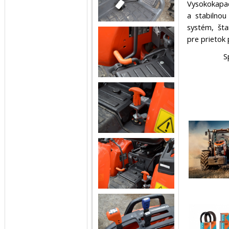
Vysokokapac
a stabilnou
systém, št
pre prietok
S