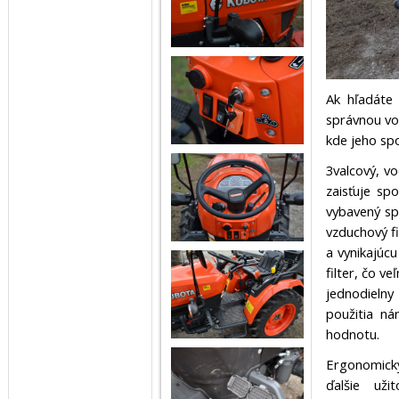
Ak hľadáte
správnou vo
kde jeho spo
3valcový, v
zaisťuje sp
vybavený sp
vzduchový fi
a vynikajúcu
filter, čo v
jednodielny
použitia ná
hodnotu.
Ergonomicky
ďalšie uži