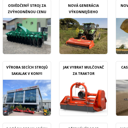
OSVĚDČENÝ STROJ ZA
NOVÁ GENERÁCIA
NOV
ZVÝHODNĚNOU CENU
VÝKONNEJŠIEHO
MULČOVAČU
VÝROBA SECÍCH STROJŮ
JAK VYBRAT MULČOVAČ
CAS
SAKALAK V KONYI
ZA TRAKTOR