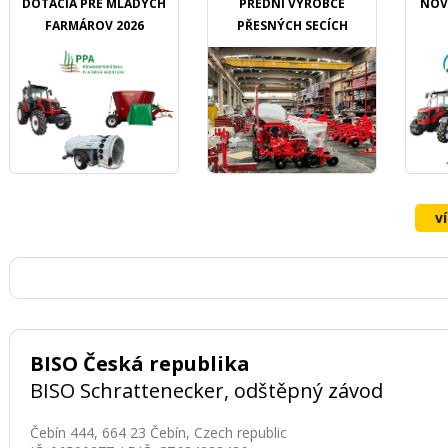
DOTÁCIA PRE MLADÝCH
PŘEDNÍ VÝROBCE
NOV
FARMÁROV 2026
PŘESNÝCH SECÍCH
STROJŮ OZDOKEN
v
BISO Česká republika
BISO Schrattenecker, odštěpný závod
Čebín 444, 664 23 Čebín, Czech republic