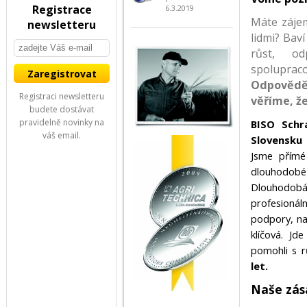
Registrace
6.3.2019
Máte zájem
newsletteru
lidmi? Bav
růst, od
spoluprac
Odpověděl
Registraci newsletteru
věříme, ž
budete dostávat
pravidelně novinky na
BISO Schr
váš email.
Slovensku
Jsme přímé
dlouhodobé 
Dlouhodobá
profesionál
podpory, na
klíčová. J
pomohli s r
let.
Naše zás