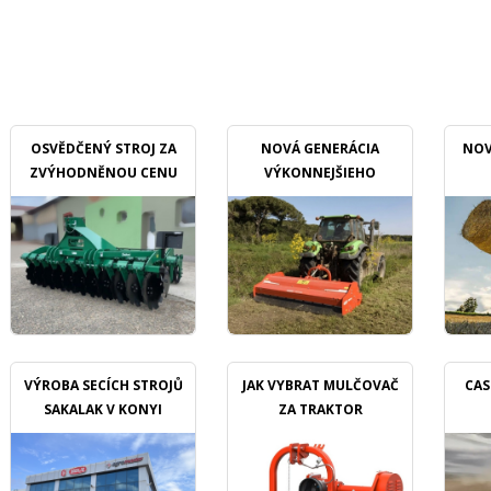
OSVĚDČENÝ STROJ ZA
NOVÁ GENERÁCIA
NOV
ZVÝHODNĚNOU CENU
VÝKONNEJŠIEHO
MULČOVAČU
VÝROBA SECÍCH STROJŮ
JAK VYBRAT MULČOVAČ
CAS
SAKALAK V KONYI
ZA TRAKTOR