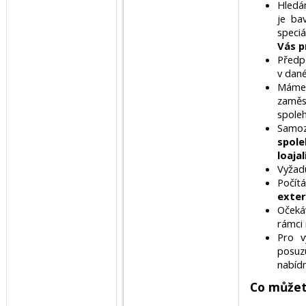
Hledá
je ba
speciá
Vás p
Předp
v dané
Mám
zaměs
spoleh
Samoz
spol
loaja
Vyža
Počít
exter
Oček
rámci 
Pro v
posuz
nabíd
Co můžet