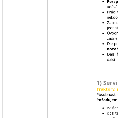
Persp
udává 
Práci 
někdo
Zajím
jednat
Úvodní
žádné
Dle pr
note
Další 
další.
1) Serv
Traktory, 
Působnost n
Požadujem
zkuše
cit k 