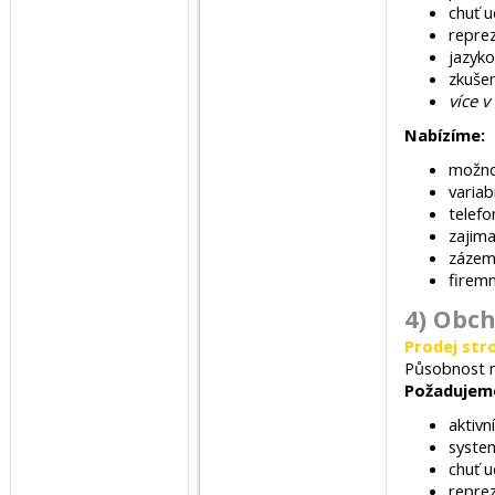
chuť u
reprez
jazyko
zkuše
více v
Nabízíme:
možno
variab
telefo
zajima
zázem
firemn
4) Obc
Prodej stro
Působnost n
Požadujem
aktivn
syste
chuť u
reprez