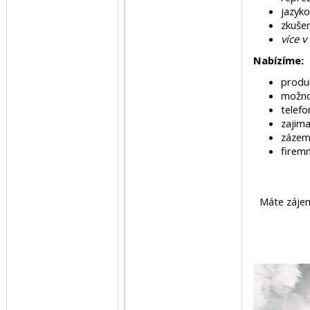
jazyko
zkuše
více v
Nabízíme:
produ
možnos
telefo
zajima
zázem
firemn
Máte zájem