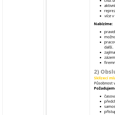
chuť u
aktivn
reprez
více v
Nabízíme:
pravid
možnos
pracov
další..
zajíma
zázem
firemn
2) Obsl
Sklízecí mlá
Působnost v
Požadujem
časová
předc
samos
přístu