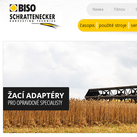
Newia
|
Tišnov
|
časopis
použité stroje
ser