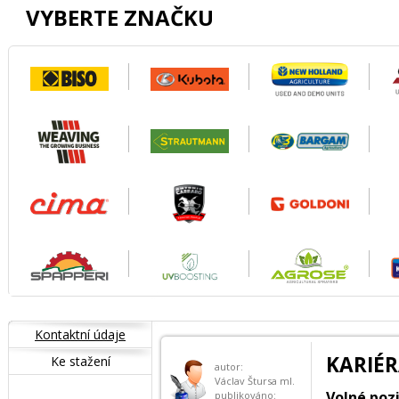
VYBERTE ZNAČKU
Kontaktní údaje
KARIÉR
Ke stažení
autor:
Václav Štursa ml.
Volné poz
publikováno: