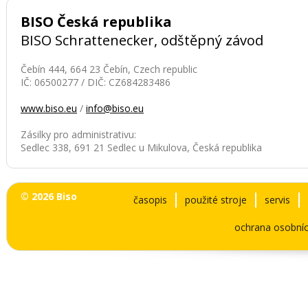
BISO Česká republika
BISO Schrattenecker, odštěpný závod
Čebín 444, 664 23 Čebín, Czech republic
IČ: 06500277 / DIČ: CZ684283486
www.biso.eu
/
info@biso.eu
Zásilky pro administrativu:
Sedlec 338, 691 21 Sedlec u Mikulova, Česká republika
© 2026 Biso
časopis
použité stroje
servis
ochrana osobníc