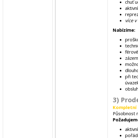
chuť u
aktivn
reprez
více v
Nabízíme:
proško
techni
férov
zázem
možnos
dlouh
při te
úvaze
obslu
3) Prod
Kompletní 
Působnost n
Požadujem
aktivn
pořád