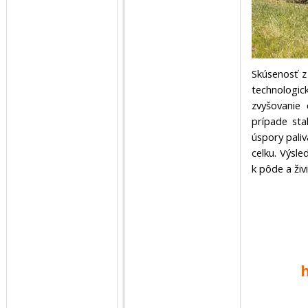
Skúsenosť 
technologic
zvyšovanie 
prípade sta
úspory pali
celku. Výsle
k pôde a živ