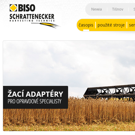
Newia
|
Tišnov
|
časopis
použité stroje
ser