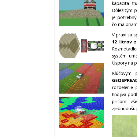
kapacita zn
Dôležitým p
je potrebný
čo má priamy
V praxi sa s
12 litrov 
Rozmetadlo
systém umož
Úspory na pa
Kľúčovým p
GEOSPREAD
rozdelenie 
hnojiva pod
pričom vše
zjednodušuj