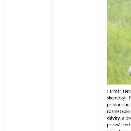
Farmár Henr
skeptický. 
predpoklada
rozmetadlo 
dávky
, a p
presná tec