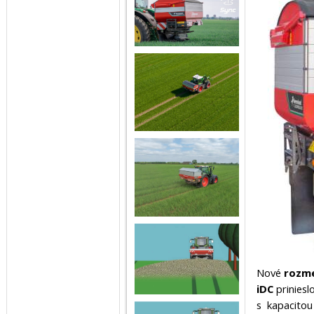
Nové
rozme
iDC
priniesl
s kapacito