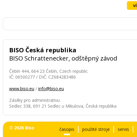
v
BISO Česká republika
BISO Schrattenecker, odštěpný závod
Čebín 444, 664 23 Čebín, Czech republic
IČ: 06500277 / DIČ: CZ684283486
www.biso.eu
/
info@biso.eu
Zásilky pro administrativu:
Sedlec 338, 691 21 Sedlec u Mikulova, Česká republika
© 2026 Biso
časopis
použité stroje
servis