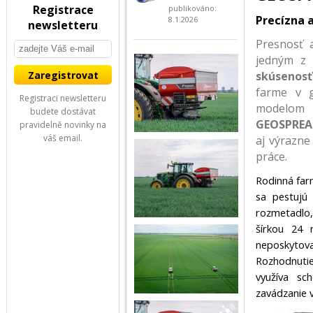
Registrace
publikováno:
Precízna a
8.1.2026
newsletteru
Presnosť 
jedným z 
skúsenos
farme v g
Registraci newsletteru
modelom 
budete dostávat
GEOSPREA
pravidelně novinky na
váš email.
aj výrazne
práce.
Rodinná fa
sa pestujú
rozmetadlo,
šírkou 24 
neposkytov
Rozhodnutie
využíva s
zavádzanie va