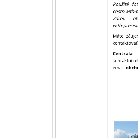
Použité fo
costs-with-
Zdroj:
ht
with-precis
Máte záuje
kontaktovať
Centrála
kontaktní te
email:
obch