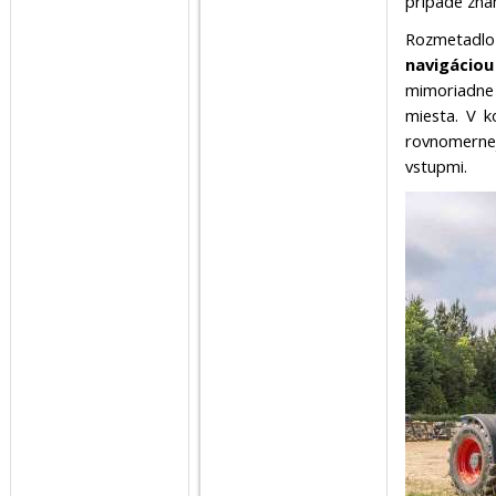
prípade zna
Rozmetadl
navigácio
mimoriadne
miesta. V k
rovnomernej
vstupmi.