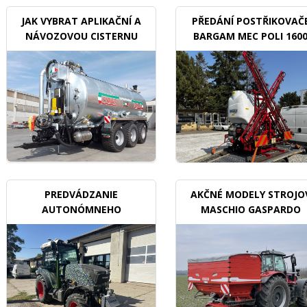
JAK VYBRAT APLIKAČNÍ A
PŘEDÁNÍ POSTŘIKOVAČ
NÁVOZOVOU CISTERNU
BARGAM MEC POLI 160
BDX
PREDVÁDZANIE
AKČNÉ MODELY STROJO
AUTONÓMNEHO
MASCHIO GASPARDO
TRAKTORU V SADOCH