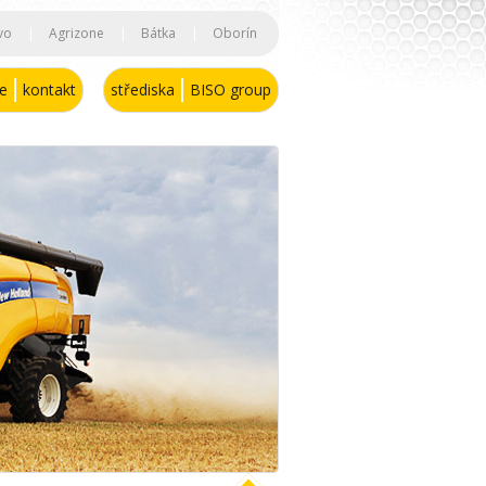
vo
|
Agrizone
|
Bátka
|
Oborín
se
kontakt
střediska
BISO group