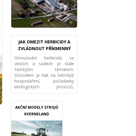
JAK OMEZIT HERBICIDY A
ZVLÁDNOUT PŘÍKMENNÝ
PÁS MECHANICKY VE VINICI I
Omezování herbicidů ve
SADU
vinicích a sadech je stále
častějším tématem.
Důvodem je tlak na šetrnější
hospodaření, požadavky
ekologických provozů,
ochrana půdy i snaha snížit
závislost na chemii. Nejde
však pouze o to „přestat
AKČNÍ MODELY STROJŮ
stříkat“. Pokud má porost
KVERNELAND
fungovat dlouhodobě, je
potřeba nastavit celý systém
mechanické údržby
příkmenného pásu.