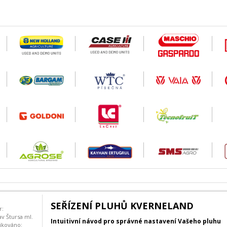
SEŘÍZENÍ PLUHŮ KVERNELAND
r:
av Štursa ml.
Intuitivní návod pro správné nastavení Vašeho pluhu
ikováno: