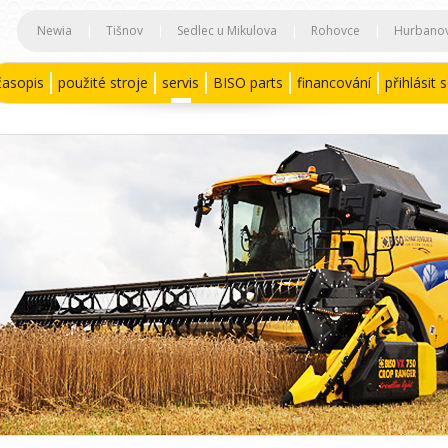
Newia
|
Tišnov
|
Sedlec u Mikulova
|
Rohovce
|
Hurbano
časopis
použité stroje
servis
BISO parts
financování
přihlásit 