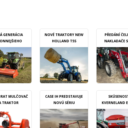
Á GENERÁCIA
NOVÉ TRAKTORY NEW
PŘEDÁNÍ ČE
ONNEJŠIEHO
HOLLAND T5S
NAKLADAČE 
ULČOVAČU
PROFILIN
BRAT MULČOVAČ
CASE IH PREDSTAVUJE
SKÚSENOST
A TRAKTOR
NOVÚ SÉRIU
KVERNELAND 
KOMBAJNOV
TL GEOSPREA