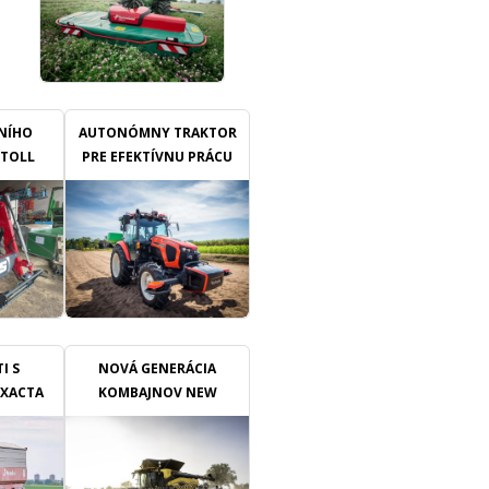
Příkmenný pás patří mezi
nejnáročnější místa v porostu.
Nachází se v bezprostřední
blízkosti keřů nebo kmenů
stromů, kde plevele konkurují
révě či ovocným stromům o
LNÍHO
vodu a živiny. Zároveň je zde
AUTONÓMNY TRAKTOR
vyšší riziko poškození kmínků,
STOLL
PRE EFEKTÍVNU PRÁCU
kmenů, opěrné konstrukce
E
nebo kapkové závlahy.
Mechanická práce proto
vyžaduje přesnost, správné
načasování a vhodně
zvolenou techniku.
I S
NOVÁ GENERÁCIA
EXACTA
KOMBAJNOV NEW
D IDC
HOLLAND CR10 A CR11