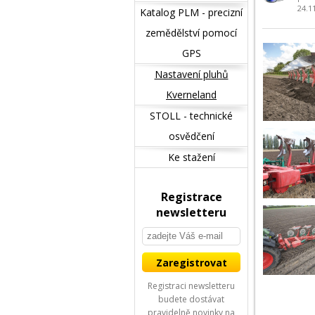
24.1
Katalog PLM - precizní
zemědělství pomocí
GPS
Nastavení pluhů
Kverneland
STOLL - technické
osvědčení
Ke stažení
Registrace
newsletteru
Registraci newsletteru
budete dostávat
pravidelně novinky na