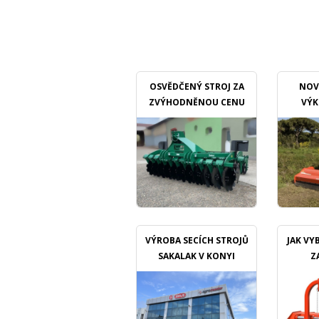
OSVĚDČENÝ STROJ ZA
NOV
ZVÝHODNĚNOU CENU
VÝK
M
VÝROBA SECÍCH STROJŮ
JAK VY
SAKALAK V KONYI
Z