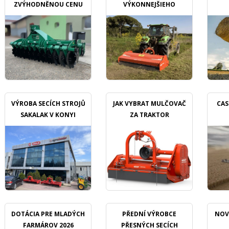
ZVÝHODNĚNOU CENU
VÝKONNEJŠIEHO
MULČOVAČU
VÝROBA SECÍCH STROJŮ
JAK VYBRAT MULČOVAČ
CAS
SAKALAK V KONYI
ZA TRAKTOR
DOTÁCIA PRE MLADÝCH
PŘEDNÍ VÝROBCE
NOV
FARMÁROV 2026
PŘESNÝCH SECÍCH