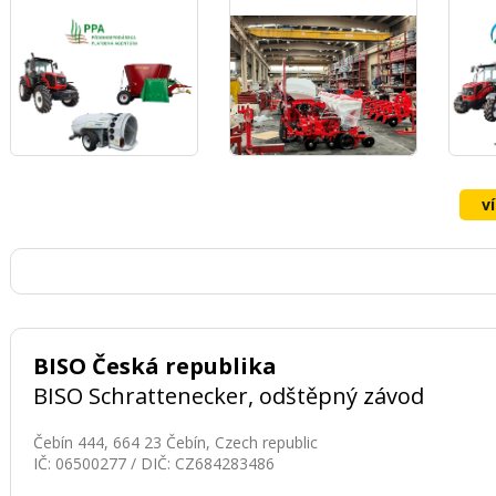
STROJŮ OZDOKEN
v
BISO Česká republika
BISO Schrattenecker, odštěpný závod
Čebín 444, 664 23 Čebín, Czech republic
IČ: 06500277 / DIČ: CZ684283486