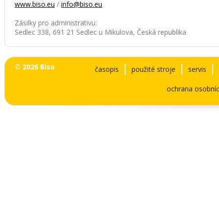
www.biso.eu
/
info@biso.eu
Zásilky pro administrativu:
Sedlec 338, 691 21 Sedlec u Mikulova, Česká republika
© 2026 Biso
časopis
použité stroje
servis
ochrana osobníc