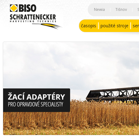
Newia
|
Tišnov
|
časopis
použité stroje
ser