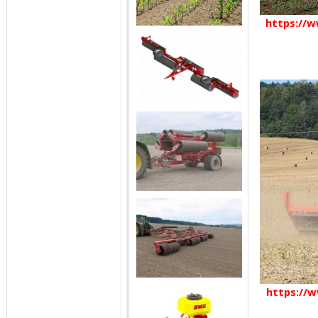
https://w
https://