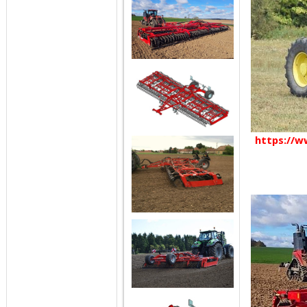
https://w