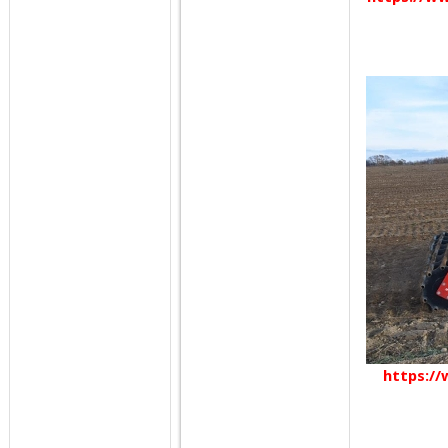
https://