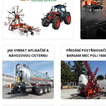
JAK VYBRAT APLIKAČNÍ A
PŘEDÁNÍ POSTŘIKOVAČ
NÁVOZOVOU CISTERNU
BARGAM MEC POLI 160
BDX