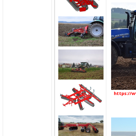
https://