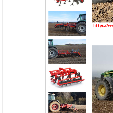
https://w