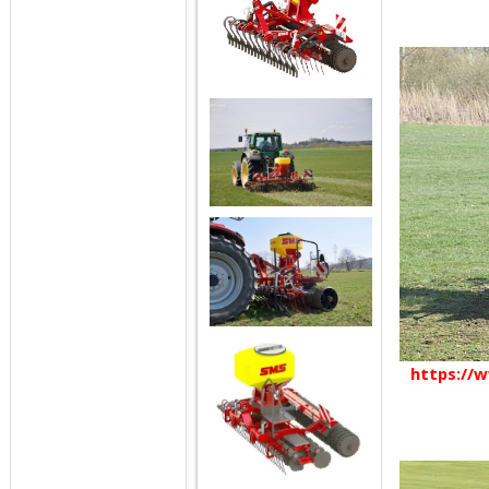
https://w