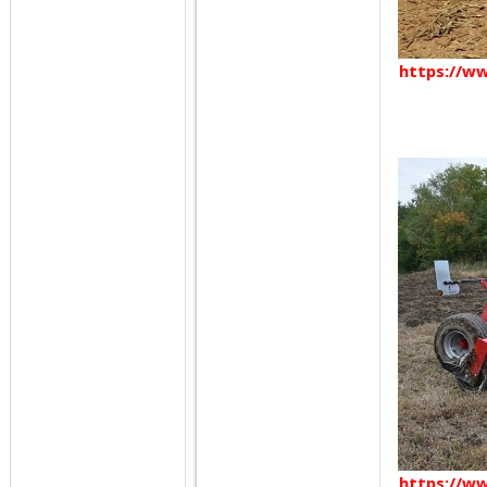
https://ww
https://ww