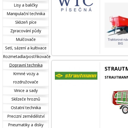
Lisy a baličky
Manipulační technika
Sklizeň píce
Zpracování půdy
Mulčovače
Setí, sázení a kultivace
Rozmetadla/postřikovače
Dopravní technika
STRAUTMA
Krmné vozy a
STRAUTMANN s
rozdružovače
Vinice a sady
Sklízeče hroznů
Ostatní technika
Precizní zemědělství
Pneumatiky a disky