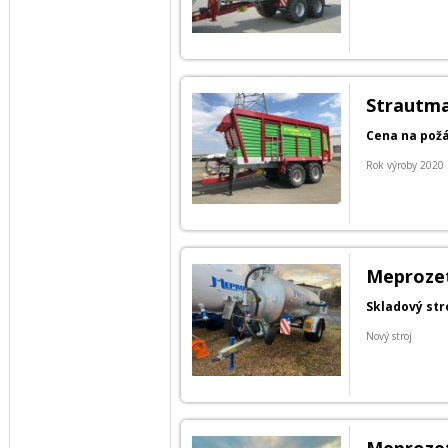
Strautma
Cena na pož
Rok výroby 2020
Meprozet 
Skladový str
Nový stroj