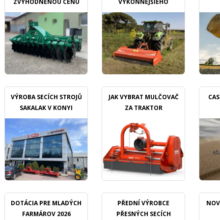
ZVÝHODNĚNOU CENU
VÝKONNEJŠIEHO
MULČOVAČU
VÝROBA SECÍCH STROJŮ
JAK VYBRAT MULČOVAČ
CAS
SAKALAK V KONYI
ZA TRAKTOR
DOTÁCIA PRE MLADÝCH
PŘEDNÍ VÝROBCE
NOV
FARMÁROV 2026
PŘESNÝCH SECÍCH