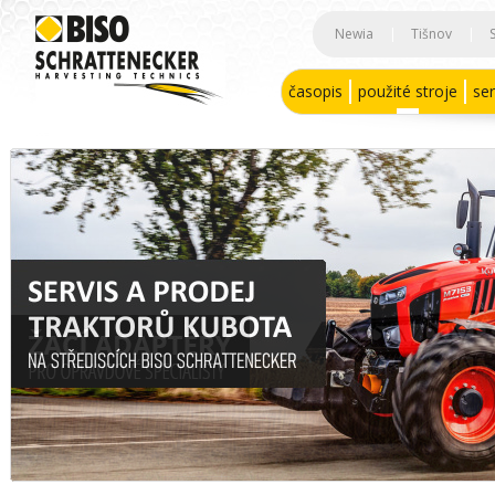
Newia
|
Tišnov
|
časopis
použité stroje
ser