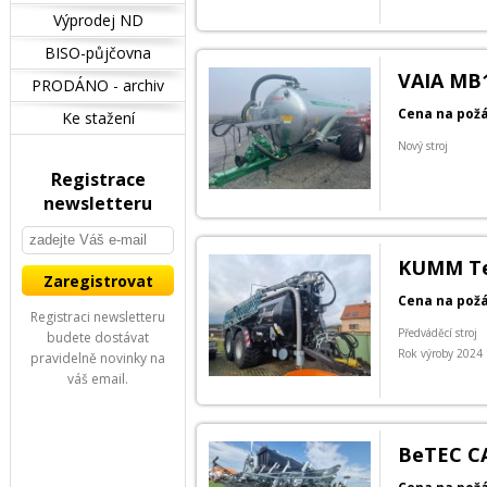
Výprodej ND
BISO-půjčovna
VAIA MB1
PRODÁNO - archiv
Cena na pož
Ke stažení
Nový stroj
Registrace
newsletteru
KUMM Tec
Cena na pož
Registraci newsletteru
Předváděcí stroj
budete dostávat
Rok výroby 2024
pravidelně novinky na
váš email.
BeTEC CA