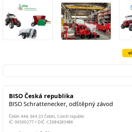
STROJŮ OZDOKEN
v
BISO Česká republika
BISO Schrattenecker, odštěpný závod
Čebín 444, 664 23 Čebín, Czech republic
IČ: 06500277 / DIČ: CZ684283486