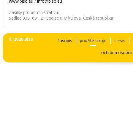
www.biso.eu
/
info@biso.eu
Zásilky pro administrativu:
Sedlec 338, 691 21 Sedlec u Mikulova, Česká republika
© 2026 Biso
časopis
použité stroje
servis
ochrana osobníc