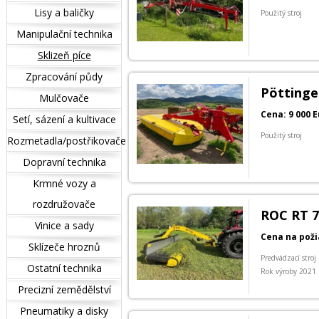
Lisy a baličky
Použitý stroj
Manipulační technika
Sklizeň píce
Zpracování půdy
Pöttinge
Mulčovače
Cena: 9 000 
Setí, sázení a kultivace
Použitý stroj
Rozmetadla/postřikovače
Dopravní technika
Krmné vozy a
rozdružovače
ROC RT 7
Vinice a sady
Cena na pož
Sklízeče hroznů
Predvádzací stroj
Ostatní technika
Rok výroby 2021
Precizní zemědělství
Pneumatiky a disky