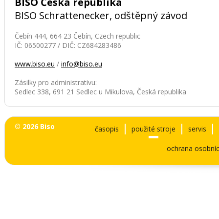
BISO Česká republika
BISO Schrattenecker, odštěpný závod
Čebín 444, 664 23 Čebín, Czech republic
IČ: 06500277 / DIČ: CZ684283486
www.biso.eu
/
info@biso.eu
Zásilky pro administrativu:
Sedlec 338, 691 21 Sedlec u Mikulova, Česká republika
© 2026 Biso
časopis
použité stroje
servis
ochrana osobníc