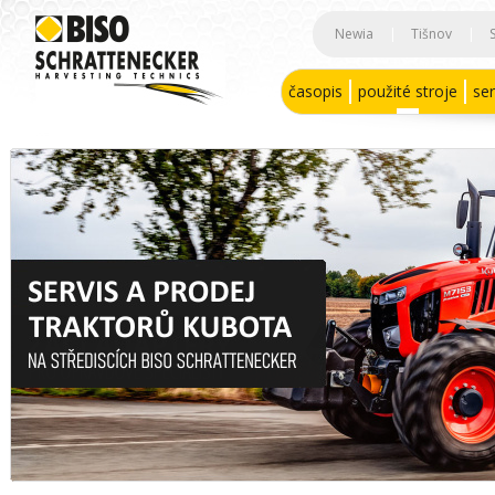
Newia
|
Tišnov
|
časopis
použité stroje
ser