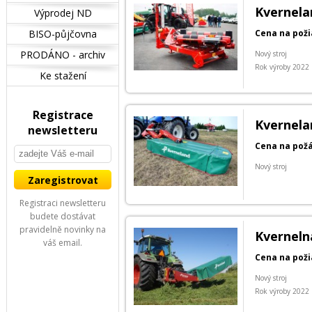
Kvernela
Výprodej ND
BISO-půjčovna
Cena na pož
PRODÁNO - archiv
Nový stroj
Rok výroby 2022
Ke stažení
Registrace
Kvernela
newsletteru
Cena na pož
Nový stroj
Registraci newsletteru
budete dostávat
pravidelně novinky na
Kverneln
váš email.
Cena na pož
Nový stroj
Rok výroby 2022