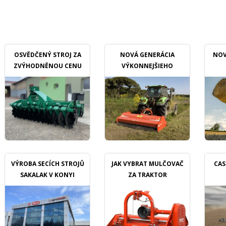
OSVĚDČENÝ STROJ ZA
NOVÁ GENERÁCIA
NOV
ZVÝHODNĚNOU CENU
VÝKONNEJŠIEHO
MULČOVAČU
VÝROBA SECÍCH STROJŮ
JAK VYBRAT MULČOVAČ
CAS
SAKALAK V KONYI
ZA TRAKTOR