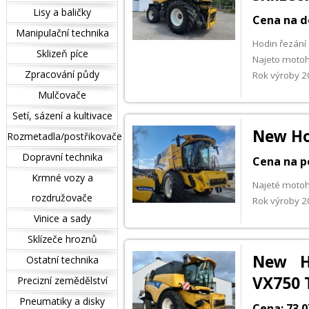
Lisy a baličky
Cena na d
Manipulační technika
Hodin řezání
Sklizeň píce
Najeto motoh
Zpracování půdy
Rok výroby 
Mulčovače
Setí, sázení a kultivace
New Ho
Rozmetadla/postřikovače
Dopravní technika
Cena na p
Krmné vozy a
Najeté motoh
rozdružovače
Rok výroby 
Vinice a sady
Sklízeče hroznů
New H
Ostatní technika
VX750 
Precizní zemědělství
Pneumatiky a disky
Cena: 73 0