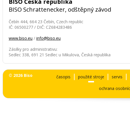
BISO Česká republika
BISO Schrattenecker, odštěpný závod
Čebín 444, 664 23 Čebín, Czech republic
IČ: 06500277 / DIČ: CZ684283486
www.biso.eu
/
info@biso.eu
Zásilky pro administrativu:
Sedlec 338, 691 21 Sedlec u Mikulova, Česká republika
© 2026 Biso
časopis
použité stroje
servis
ochrana osobníc