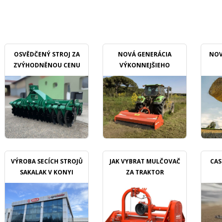
OSVĚDČENÝ STROJ ZA
NOVÁ GENERÁCIA
NOV
ZVÝHODNĚNOU CENU
VÝKONNEJŠIEHO
MULČOVAČU
VÝROBA SECÍCH STROJŮ
JAK VYBRAT MULČOVAČ
CAS
SAKALAK V KONYI
ZA TRAKTOR