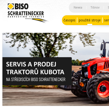
Newia
|
Tišnov
|
časopis
použité stroje
ser