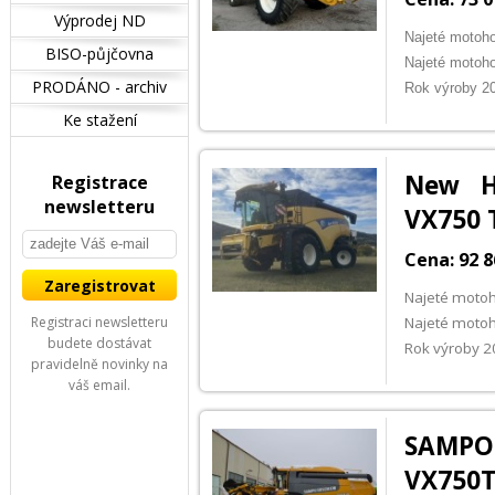
Výprodej ND
Najeté motoh
BISO-půjčovna
Najeté motoh
PRODÁNO - archiv
Rok výroby 2
Ke stažení
New H
Registrace
newsletteru
VX750 
Cena: 92 8
Najeté moto
Registraci newsletteru
Najeté motoh
budete dostávat
Rok výroby 
pravidelně novinky na
váš email.
SAMPO
VX750T