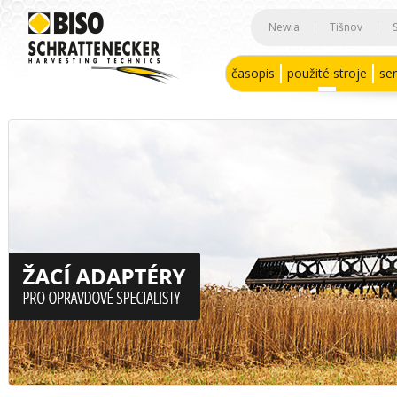
Newia
|
Tišnov
|
časopis
použité stroje
ser