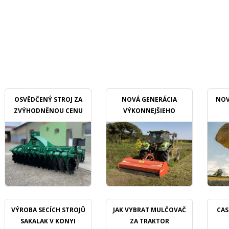
OSVĚDČENÝ STROJ ZA
NOVÁ GENERÁCIA
NOV
ZVÝHODNĚNOU CENU
VÝKONNEJŠIEHO
MULČOVAČU
VÝROBA SECÍCH STROJŮ
JAK VYBRAT MULČOVAČ
CAS
SAKALAK V KONYI
ZA TRAKTOR