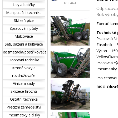
12.6.2024
Lisy a baličky
Odpracova
Manipulační technika
Rok výrob
Sklizeň píce
Zberač kame
Zpracování půdy
Technické 
Mulčovače
Pracovná ší
Setí, sázení a kultivace
Zásobník – 
Výkon – 150
Rozmetadla/postřikovače
Veľkosť kam
Dopravní technika
Pracovná rý
Krmné vozy a
Pneumatiky 
rozdružovače
Pro cenovou
Vinice a sady
BISO Oborí
Sklízeče hroznů
Ostatní technika
Precizní zemědělství
Pneumatiky a disky