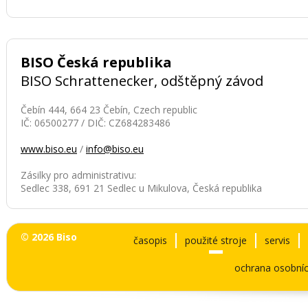
BISO Česká republika
BISO Schrattenecker, odštěpný závod
Čebín 444, 664 23 Čebín, Czech republic
IČ: 06500277 / DIČ: CZ684283486
www.biso.eu
/
info@biso.eu
Zásilky pro administrativu:
Sedlec 338, 691 21 Sedlec u Mikulova, Česká republika
© 2026 Biso
časopis
použité stroje
servis
ochrana osobníc