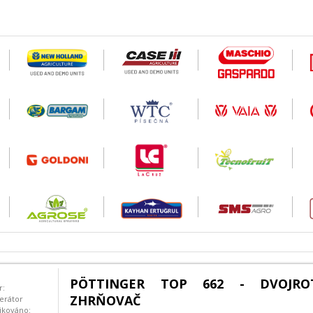
PÖTTINGER TOP 662 - DVOJRO
r:
ZHRŇOVAČ
erátor
ikováno: