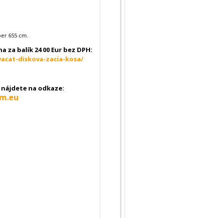
ber 655 cm.
na za balík 24 00 Eur bez DPH:
vacat-diskova-zacia-kosa/
nájdete na odkaze:
um.eu