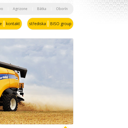
vo
|
Agrizone
|
Bátka
|
Oborín
se
kontakt
střediska
BISO group