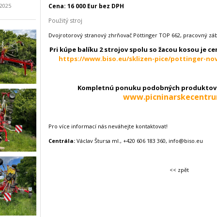
.2025
Cena: 16 000 Eur bez DPH
Použitý stroj
Dvojrotorový stranový zhrňovač Pöttinger TOP 662, pracovný zá
Pri kúpe balíku 2 strojov spolu so žacou kosou je ce
https://www.biso.eu/sklizen-pice/pottinger-no
Kompletnú ponuku podobných produktov 
www.picninarskecentr
Pro více informací nás neváhejte kontaktovat!
Centrála:
Václav Štursa ml., +420 606 183 360, info@biso.eu
<< zpět