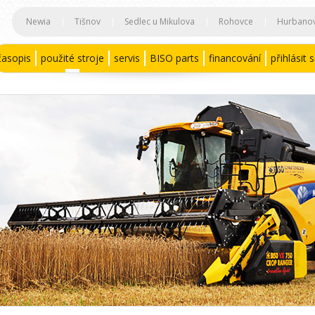
Newia
|
Tišnov
|
Sedlec u Mikulova
|
Rohovce
|
Hurbano
časopis
použité stroje
servis
BISO parts
financování
přihlásit 