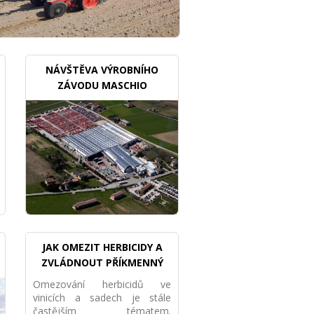
NÁVŠTĚVA VÝROBNÍHO
ZÁVODU MASCHIO
GASPARDO
JAK OMEZIT HERBICIDY A
ZVLÁDNOUT PŘÍKMENNÝ
PÁS MECHANICKY VE VINICI I
Omezování herbicidů ve
SADU
vinicích a sadech je stále
častějším tématem.