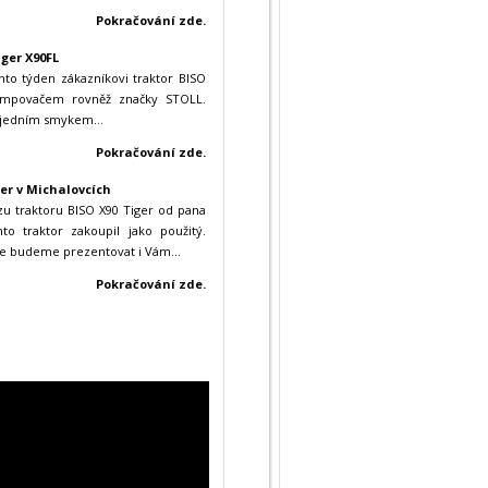
Pokračování zde.
ger X90FL
nto týden zákazníkovi traktor BISO
ampovačem rovněž značky STOLL.
s jedním smykem...
Pokračování zde.
er v Michalovcích
zu traktoru BISO X90 Tiger od pana
nto traktor zakoupil jako použitý.
je budeme prezentovat i Vám...
Pokračování zde.