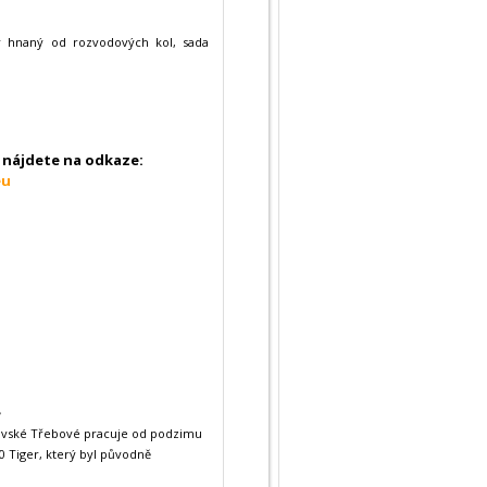
r hnaný od rozvodových kol, sada
nájdete na odkaze:
eu
e
ravské Třebové pracuje od podzimu
0 Tiger, který byl původně