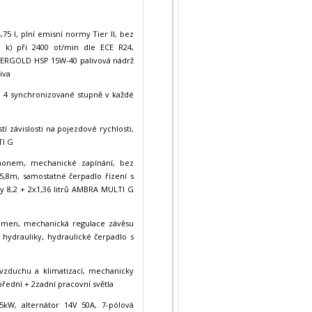
5 l, plní emisní normy Tier II, bez
 k) při 2400 ot/min dle ECE R24,
STERGOLD HSP 15W-40 palivová nádrž
iva
, 4 synchronizované stupně v každé
 závislosti na pojezdové rychlosti,
TI G
honem, mechanické zapínání, bez
 5,8m, samostatné čerpadlo řízení s
vy 8,2 + 2x1,36 litrů AMBRA MULTI G
 ramen, mechanická regulace závěsu
hydrauliky, hydraulické čerpadlo s
 vzduchu a klimatizací, mechanicky
přední + 2zadní pracovní světla
5kW, alternátor 14V 50A, 7-pólová