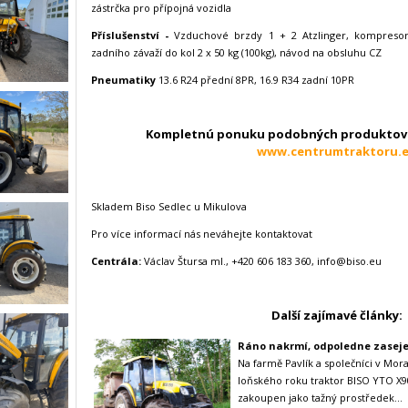
zástrčka pro přípojná vozidla
Příslušenství -
Vzduchové brzdy 1 + 2 Atzlinger, kompreso
zadního závaží do kol 2 x 50 kg (100kg), návod na obsluhu CZ
Pneumatiky
13.6 R24 přední 8PR, 16.9 R34 zadní 10PR
Kompletnú ponuku podobných produktov 
www.centrumtraktoru.
Skladem Biso Sedlec u Mikulova
Pro více informací nás neváhejte kontaktovat
Centrála:
Václav Štursa ml., +420 606 183 360, info@biso.eu
Další zajímavé články:
Ráno nakrmí, odpoledne zasej
Na farmě Pavlík a společníci v Mo
loňského roku traktor BISO YTO X9
zakoupen jako tažný prostředek...