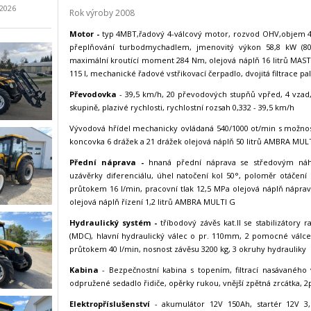
.2026
Rok výroby 2008
Motor -
typ 4MBT,řadový 4-válcový motor, rozvod OHV,objem 4,7
přeplňování turbodmychadlem, jmenovitý výkon 58,8 kW (80
maximální kroutící moment 284 Nm, olejová náplň 16 litrů MA
115 l, mechanické řadové vstřikovací čerpadlo, dvojitá filtrace pal
Převodovka
- 39,5 km/h, 20 převodových stupňů vpřed, 4 vzad
skupině, plazivé rychlosti, rychlostní rozsah 0,332 - 39,5 km/h
Vývodová hřídel mechanicky ovládaná 540/1000 ot/min s možností
koncovka 6 drážek a 21 drážek olejová náplň 50 litrů AMBRA MUL
Přední náprava -
hnaná přední náprava se středovým ná
uzávěrky diferenciálu, úhel natočení kol 50°, poloměr otáčení
průtokem 16 l/min, pracovní tlak 12,5 MPa olejová náplň nápra
olejová náplň řízení 1,2 litrů AMBRA MULTI G
Hydraulický systém -
tříbodový závěs kat.II se stabilizátory
(MDC), hlavní hydraulický válec o pr. 110mm, 2 pomocné válce 
průtokem 40 l/min, nosnost závěsu 3200 kg, 3 okruhy hydrauliky
Kabina
- Bezpečnostní kabina s topením, filtrací nasávaného
odpružené sedadlo řidiče, opěrky rukou, vnější zpětná zrcátka, 2
Elektropříslušenství
- akumulátor 12V 150Ah, startér 12V 3,