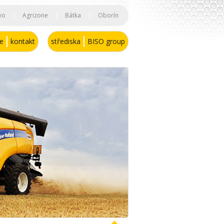
vo
|
Agrizone
|
Bátka
|
Oborín
se
kontakt
střediska
BISO group