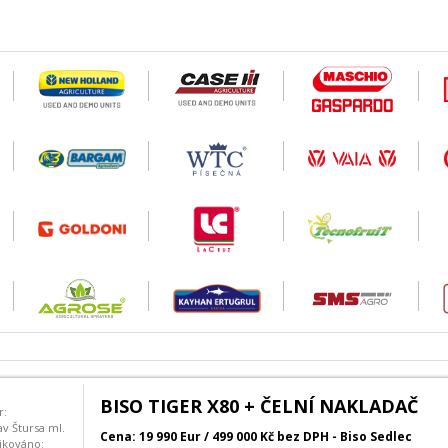
BISO TIGER X80 + ČELNÍ NAKLADAČ
r:
av Štursa ml.
Cena: 19 990 Eur / 499 000 Kč bez DPH - Biso Sedlec
ikováno: