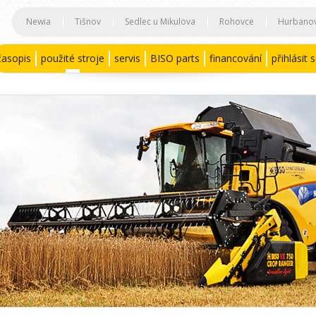
Newia
|
Tišnov
|
Sedlec u Mikulova
|
Rohovce
|
Hurbano
časopis
použité stroje
servis
BISO parts
financování
přihlásit 