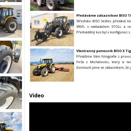
Předáváme zákazníkovi BISO Ti
Středisko BISO Sedlec předává te
X90FL s nakladačem STOLL a r
Předváděný kus byl v konfiguraci 
Všestranný pomocník BISO X Tig
Přinášíme Vám fotografie z provo
Pirča z Michaloviec, který si te
Domluvili jsme se zákazníkem, že 
Video