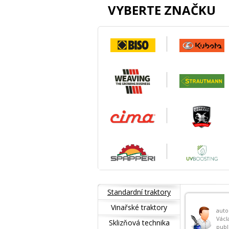
VYBERTE ZNAČKU
Standardní traktory
Vinařské traktory
auto
Václ
Sklizňová technika
publ