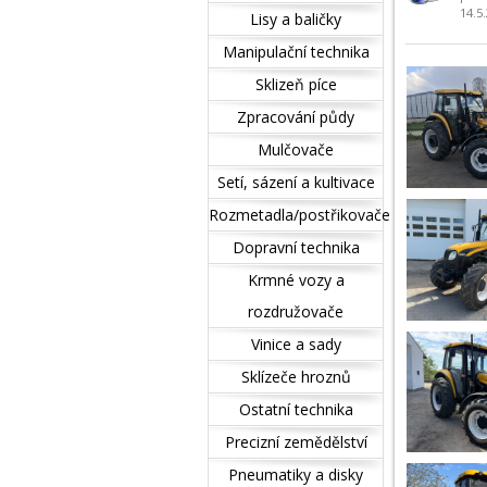
14.5
Lisy a baličky
Manipulační technika
Sklizeň píce
Zpracování půdy
Mulčovače
Setí, sázení a kultivace
Rozmetadla/postřikovače
Dopravní technika
Krmné vozy a
rozdružovače
Vinice a sady
Sklízeče hroznů
Ostatní technika
Precizní zemědělství
Pneumatiky a disky