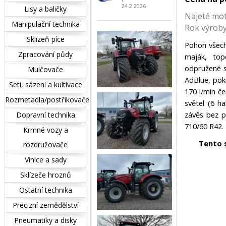
24.2.2026
Lisy a baličky
Najeté mo
Manipulační technika
Rok výrob
Sklizeň píce
Pohon všech
Zpracování půdy
maják, top
odpružené se
Mulčovače
AdBlue, pokr
Setí, sázení a kultivace
170 l/min če
Rozmetadla/postřikovače
světel (6 h
závěs bez p
Dopravní technika
710/60 R42. 
Krmné vozy a
Tento 
rozdružovače
Vinice a sady
Sklízeče hroznů
Ostatní technika
Precizní zemědělství
Pneumatiky a disky