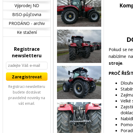
Komp
Výprodej ND
BISO-půjčovna
PRODÁNO - archiv
Ke stažení
D
Registrace
Pokud se ne
newsletteru
nabízíme n
stroje
.
PROČ ŘEŠI
Dlouh
Registraci newsletteru
Stabil
budete dostávat
Zajím
pravidelně novinky na
Velké
váš email.
Zajis
dokla
Nabíd
Pomo
Porade