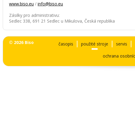
www.biso.eu
/
info@biso.eu
Zásilky pro administrativu:
Sedlec 338, 691 21 Sedlec u Mikulova, Česká republika
© 2026 Biso
časopis
použité stroje
servis
ochrana osobníc