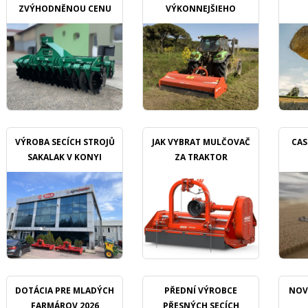
ZVÝHODNĚNOU CENU
VÝKONNEJŠIEHO
MULČOVAČU
VÝROBA SECÍCH STROJŮ
JAK VYBRAT MULČOVAČ
CAS
SAKALAK V KONYI
ZA TRAKTOR
DOTÁCIA PRE MLADÝCH
PŘEDNÍ VÝROBCE
NOV
FARMÁROV 2026
PŘESNÝCH SECÍCH