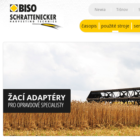
Newia
|
Tišnov
|
časopis
použité stroje
ser