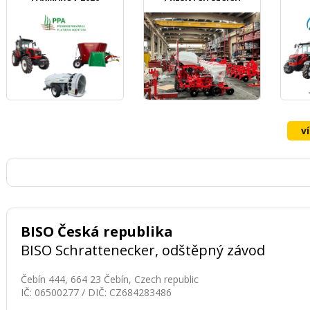
STROJŮ OZDOKEN
v
BISO Česká republika
BISO Schrattenecker, odštěpný závod
Čebín 444, 664 23 Čebín, Czech republic
IČ: 06500277 / DIČ: CZ684283486