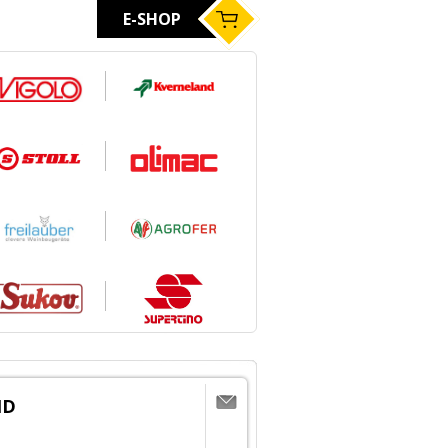
E-SHOP
ND