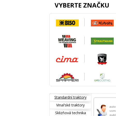
VYBERTE ZNAČKU
Standardní traktory
Vinařské traktory
auto
vom
Sklizňová technika
publ