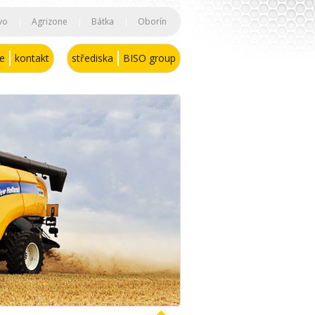
vo
|
Agrizone
|
Bátka
|
Oborín
se
kontakt
střediska
BISO group