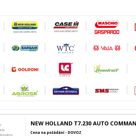
NEW HOLLAND T7.230 AUTO COMMA
r:
ela
Cena na požádání - DOVOZ
ikováno: