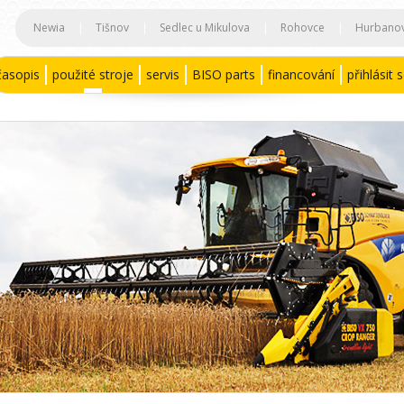
Newia
|
Tišnov
|
Sedlec u Mikulova
|
Rohovce
|
Hurbano
časopis
použité stroje
servis
BISO parts
financování
přihlásit 