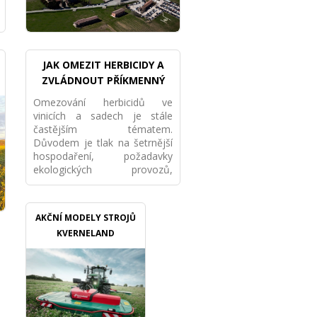
JAK OMEZIT HERBICIDY A
ZVLÁDNOUT PŘÍKMENNÝ
PÁS MECHANICKY VE VINICI I
Omezování herbicidů ve
SADU
vinicích a sadech je stále
častějším tématem.
Důvodem je tlak na šetrnější
hospodaření, požadavky
ekologických provozů,
ochrana půdy i snaha snížit
závislost na chemii. Nejde
však pouze o to „přestat
AKČNÍ MODELY STROJŮ
stříkat“. Pokud má porost
KVERNELAND
fungovat dlouhodobě, je
potřeba nastavit celý systém
mechanické údržby
příkmenného pásu.
Příkmenný pás patří mezi
nejnáročnější místa v porostu.