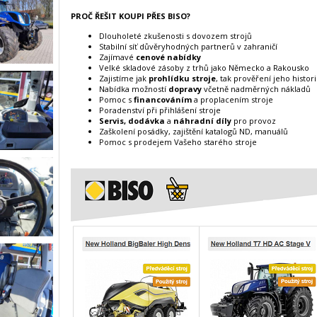
PROČ ŘEŠIT KOUPI PŘES BISO?
Dlouholeté zkušenosti s dovozem strojů
Stabilní síť důvěryhodných partnerů v zahraničí
Zajímavé
cenové nabídky
Velké skladové zásoby z trhů jako Německo a Rakousko
Zajistíme jak
prohlídku stroje
, tak prověření jeho histor
Nabídka možností
dopravy
včetně nadměrných nákladů
Pomoc s
financováním
a proplacením stroje
Poradenství při přihlášení stroje
Servis, dodávka
a
náhradní díly
pro provoz
Zaškolení posádky, zajištění katalogů ND, manuálů
Pomoc s prodejem Vašeho starého stroje