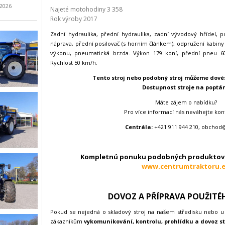
.2026
Najeté motohodiny 3 358
Rok výroby 2017
Zadní hydraulika, přední hydraulika, zadní vývodový hřídel,
náprava, přední posilovač (s horním článkem), odpružení kabiny
výkonu, pneumatická brzda. Výkon 179 koní, přední pneu 60
Rychlost 50 km/h.
Tento stroj nebo podobný stroj můžeme dovés
Dostupnost stroje na poptán
Máte zájem o nabídku?
Pro více informací nás neváhejte kon
Centrála:
+421 911 944 210, obchod
Kompletnú ponuku podobných produktov 
www.centrumtraktoru.
DOVOZ A PŘÍPRAVA POUŽITÉ
Pokud se nejedná o skladový stroj na našem středisku nebo u
zákazníkům
vykomunikován
í
, kontrolu, prohlídku a dovoz st