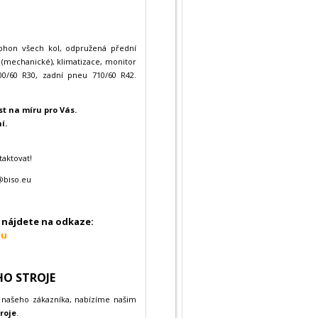
 pohon všech kol, odpružená přední
 (mechanické), klimatizace, monitor
0/60 R30, zadní pneu 710/60 R42.
t na míru pro Vás.
í.
taktovat!
@biso.eu
nájdete na odkaze:
eu
HO STROJE
 našeho zákazníka, nabízíme našim
roje
.