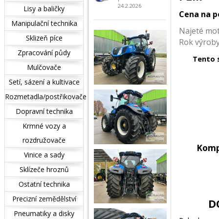
24.2.2026
Lisy a baličky
Cena na p
Manipulační technika
Najeté mo
Sklizeň píce
Rok výrob
Zpracování půdy
Tento 
Mulčovače
Setí, sázení a kultivace
Rozmetadla/postřikovače
Dopravní technika
Krmné vozy a
rozdružovače
Komp
Vinice a sady
Sklízeče hroznů
Ostatní technika
Precizní zemědělství
D
Pneumatiky a disky