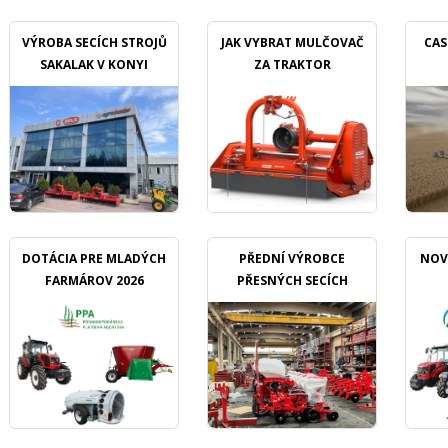
VÝROBA SECÍCH STROJŮ
JAK VYBRAT MULČOVAČ
CAS
SAKALAK V KONYI
ZA TRAKTOR
DOTÁCIA PRE MLADÝCH
PŘEDNÍ VÝROBCE
NOV
FARMÁROV 2026
PŘESNÝCH SECÍCH
STROJŮ OZDOKEN