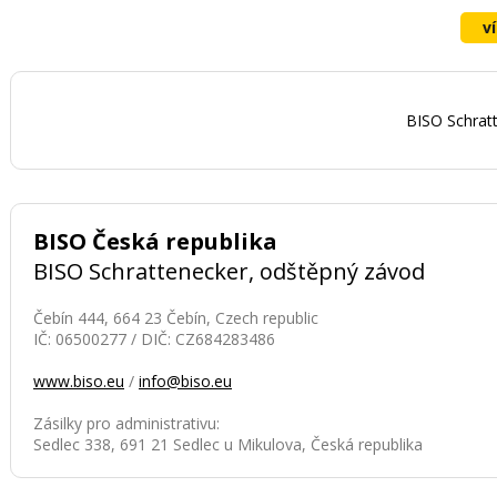
v
BISO Schrat
BISO Česká republika
BISO Schrattenecker, odštěpný závod
Čebín 444, 664 23 Čebín, Czech republic
IČ: 06500277 / DIČ: CZ684283486
www.biso.eu
/
info@biso.eu
Zásilky pro administrativu:
Sedlec 338, 691 21 Sedlec u Mikulova, Česká republika