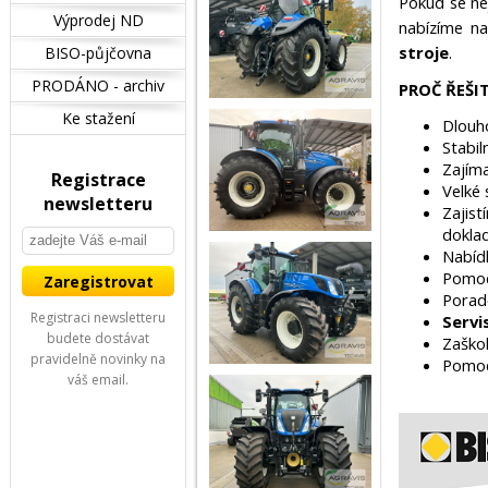
Pokud se ne
Výprodej ND
nabízíme n
stroje
.
BISO-půjčovna
PRODÁNO - archiv
PROČ ŘEŠI
Ke stažení
Dlouh
Stabil
Zajím
Registrace
Velké
newsletteru
Zajis
dokla
Nabíd
Pomo
Porade
Registraci newsletteru
Servi
budete dostávat
Zaškol
pravidelně novinky na
Pomoc
váš email.