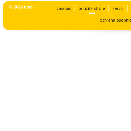
© 2026 Biso
časopis
použité stroje
servis
ochrana osobníc