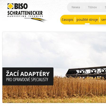
Newia
|
Tišnov
|
časopis
použité stroje
ser