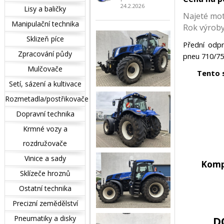
24.2.2026
Lisy a baličky
Najeté mo
Manipulační technika
Rok výrob
Sklizeň píce
Přední odpr
Zpracování půdy
pneu 710/75
Mulčovače
Tento 
Setí, sázení a kultivace
Rozmetadla/postřikovače
Dopravní technika
Krmné vozy a
rozdružovače
Vinice a sady
Komp
Sklízeče hroznů
Ostatní technika
Precizní zemědělství
Pneumatiky a disky
D