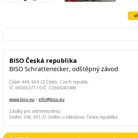
v
BISO Česká republika
BISO Schrattenecker, odštěpný závod
Čebín 444, 664 23 Čebín, Czech republic
IČ: 06500277 / DIČ: CZ684283486
www.biso.eu
/
info@biso.eu
Zásilky pro administrativu:
Sedlec 338, 691 21 Sedlec u Mikulova, Česká republika