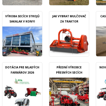
VÝROBA SECÍCH STROJŮ
JAK VYBRAT MULČOVAČ
CAS
SAKALAK V KONYI
ZA TRAKTOR
DOTÁCIA PRE MLADÝCH
PŘEDNÍ VÝROBCE
NOV
FARMÁROV 2026
PŘESNÝCH SECÍCH
STROJŮ OZDOKEN