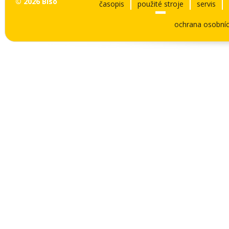
© 2026 Biso
časopis
použité stroje
servis
ochrana osobníc