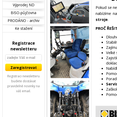
Výprodej ND
Pokud se ne
BISO-půjčovna
nabízíme n
stroje
.
PRODÁNO - archiv
PROČ ŘEŠI
Ke stažení
Dlouh
Stabil
Registrace
Zajím
newsletteru
Velké
Zajis
dokla
Nabíd
Pomo
Registraci newsletteru
Porade
budete dostávat
Servi
pravidelně novinky na
Zaškol
váš email.
Pomoc