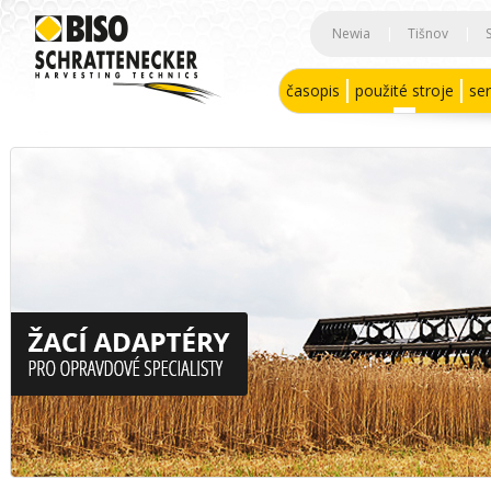
Newia
|
Tišnov
|
časopis
použité stroje
ser